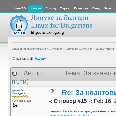
Linux-BG
Начало
Помощ
Търси
Календар
Вход
Регистр
Linux за българи: Форуми
>
Сигурност
>
Системна Сигурност
>
За квантовите
Страници:
1
[
2
]
Надолу
Автор
Тема: За квант
пъти)
growchie
Re: За кванто
Напреднали
«
Отговор #15 -:
Feb 16, 
Публикации: 623
Ако някой все още се интересува от темата, таз
https://youtu.be/th4TDYX6xoc