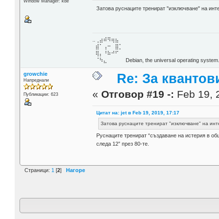
Window Manager: kde
Затова руснаците тренират "изключване" на инте
..⢀⣴⠾⠻⢶⣦⠀
⣾⠁⢠⠒⠀⣿⡁
⢿⡄⠘⠷⠚⠋
⠈⠳⣄⠀⠀⠀⠀ Debian, the universal operating system
growchie
Re: За кванто
Напреднали
«
Отговор #19 -:
Feb 19, 
Публикации: 623
Цитат на: jet в Feb 19, 2019, 17:17
Затова руснаците тренират "изключване" на инт
Руснаците тренират “създаване на истерия в об
следа 12” през 80-те.
Страници:
1
[
2
]
Нагоре