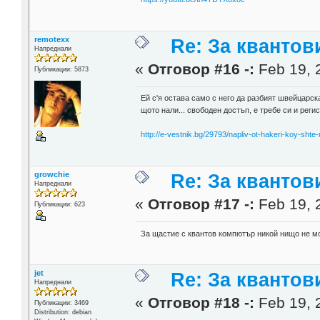
remotexx
Re: За кванто
Напреднали
«
Отговор #16 -:
Feb 19, 
Публикации: 5873
Ей с'я остава само с него да разбият швейцарск
щото нали... свободен достъп, е требе си и реги
http://e-vestnik.bg/29793/napliv-ot-hakeri-koy-sht
growchie
Re: За кванто
Напреднали
«
Отговор #17 -:
Feb 19, 
Публикации: 623
За щастие с квантов компютър никой нищо не мож
jet
Re: За кванто
Напреднали
«
Отговор #18 -:
Feb 19, 
Публикации: 3469
Distribution: debian