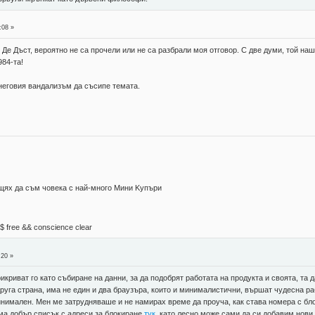
:08 »
ал Де Дъст, вероятно не са прочели или не са разбрали моя отговор. С две думи, той н
84-та!
 неговия вандализъм да съсипе темата.
 щях да съм човека с най-много Mини Kупъри
М$ free && conscience clear
:20 »
криват го като събиране на данни, за да подобрят работата на продукта и своята, та
друга страна, има не един и два браузъра, които и минималистични, вършат чудесна р
нимален. Мен ме затрудняваше и не намирах време да проуча, как става номера с блок
Има добър списък с адреси за блокиране
тук
, като лесно може сами да си добавим нови