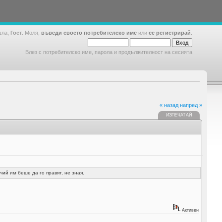
шла,
Гост
. Моля,
въведи своето потребителско име
или
се регистрирай
.
Влез с потребителско име, парола и продължителност на сесията
« назад
напред »
ИЗПЕЧАТАЙ
 чий им беше да го правят, не зная.
Активен