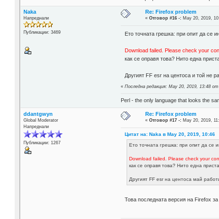
Naka
Re: Firefox problem
Напреднали
«
Отговор #16 -:
May 20, 2019, 10
Публикации: 3469
Ето точната грешка: при опит да се ин
Download failed. Please check your con
как се оправя това? Нито една прист
Другият FF esr на центоса и той не ра
«
Последна редакция: May 20, 2019, 13:48 о
Perl - the only language that looks the s
ddantgwyn
Re: Firefox problem
Global Moderator
«
Отговор #17 -:
May 20, 2019, 11
Напреднали
Цитат на: Naka в May 20, 2019, 10:46
Публикации: 1267
Ето точната грешка: при опит да се и
Download failed. Please check your con
как се оправя това? Нито една прист
Другият FF esr на центоса май работи
Това последната версия на Firefox з