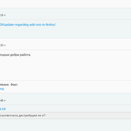
:16 »
/04/update-regarding-add-ons-in-firefox/
:20 »
свърши добра работа.
яване. Факт.
png
:48 »
1:13
а съответната дистрибуция ли е?