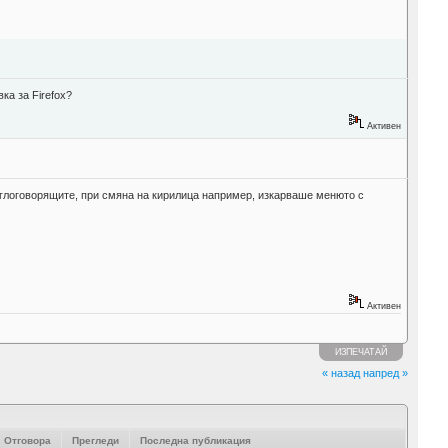
ка за Firefox?
Активен
англоговорящите, при смяна на кирилица например, изкарваше менюто с
Активен
ИЗПЕЧАТАЙ
« назад
напред »
Отговора
Прегледи
Последна публикация