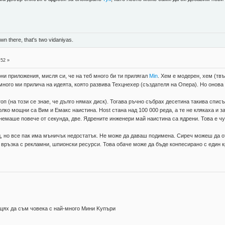
n there, that's two vidaniyas.
:52 »
ни приложения, мисля си, че на теб много би ти прилягал
Min
. Хем е модерен, хем (тв
много ми прилича на идеята, която развива Техцнехер (създателя на Опера). Но онова
топ (на този се знае, че дълго нямах диск). Тогава ръчно събрах десетина такива спис
олко мощни са Вим и Емакс наистина. Host стана над 100 000 реда, а те не клякаха и за
немаше повече от секунда, две. Ядрените инженери май наистина са ядрени. Това е чу
д, но все пак има мъничък недостатък. Не може да даваш подимена. Сиреч можеш да отр
връзка с рекламни, шпионски ресурси. Това обаче може да бъде конпесирано с един кр
 щях да съм човека с най-много Mини Kупъри