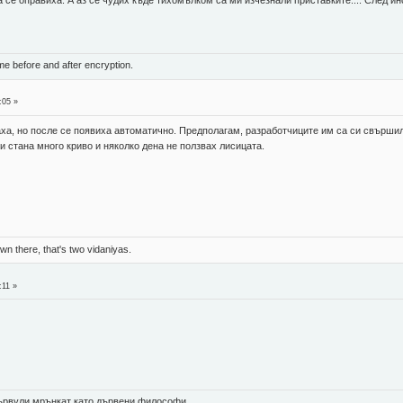
ame before and after encryption.
:05 »
ха, но после се появиха автоматично. Предполагам, разработчиците им са си свършил
и стана много криво и няколко дена не ползвах лисицата.
n there, that's two vidaniyas.
:11 »
 цървули мрънкат като дървени философи.