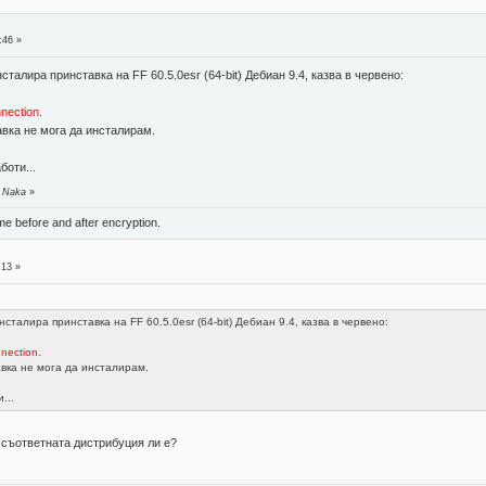
:46 »
сталира принставка на FF 60.5.0esr (64-bit) Дебиан 9.4, казва в червено:
nection.
авка не мога да инсталирам.
боти...
т Naka
»
ame before and after encryption.
:13 »
нсталира принставка на FF 60.5.0esr (64-bit) Дебиан 9.4, казва в червено:
nection.
авка не мога да инсталирам.
...
а съответната дистрибуция ли е?