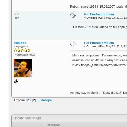
Reborn since 1998 || 15.09.2007 totally 
bot
Re: Firefox problem
Гост
«
Отговор #28 -:
May 22, 2019, 12
На мен VPN-a на Опера-та ми спря да
4096bits
Re: Firefox problem
Напреднали
«
Отговор #29 -:
May 22, 2019, 12
Публикации: 9725
Min съм го пробвал. Имаше нещо, кое
натискането на Alt, не с отпускането
Имах предвид минималистични като L
As they say in Mexico, "Dasvidaniya!" Dow
Страници:
1
[
2
]
3
Нагоре
ПОДОБНИ ТЕМИ
Заглавие