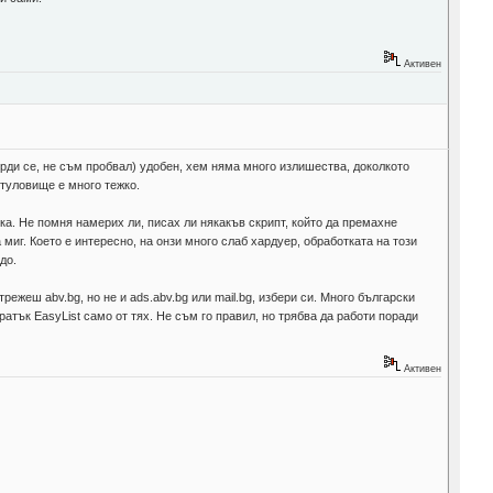
Активен
ърди се, не съм пробвал) удобен, хем няма много излишества, доколкото
 туловище е много тежко.
ъка. Не помня намерих ли, писах ли някакъв скрипт, който да премахне
 миг. Което е интересно, на онзи много слаб хардуер, обработката на този
до.
ежеш abv.bg, но не и ads.abv.bg или mail.bg, избери си. Много български
атък EasyList само от тях. Не съм го правил, но трябва да работи поради
Активен