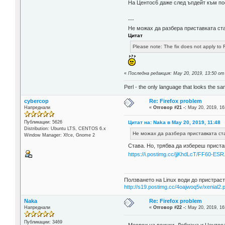
На Центос6 даже след ъпдейт към по
---
Не можах да разбера приставката ст
Цитат
Please note: The fix does not apply to 
«
Последна редакция: May 20, 2019, 13:50 о
Perl - the only language that looks the s
cybercop
Re: Firefox problem
Напреднали
«
Отговор #21 -:
May 20, 2019, 16
Цитат на: Naka в May 20, 2019, 11:48
Публикации: 5626
Distribution: Ubuntu LTS, CENTOS 6.x
Не можах да разбера приставката ст
Window Manager: Xfce, Gnome 2
Става. Но, трябва да избереш приста
https://i.postimg.cc/jjKhdLcT/FF60-ESR
Ползването на Linux води до пристраст
http://s19.postimg.cc/4oajwoq5v/xenial2.
Naka
Re: Firefox problem
Напреднали
«
Отговор #22 -:
May 20, 2019, 16
Публикации: 3469
Месрси на всички. Дебиана и Центос