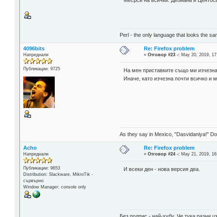
Perl - the only language that looks the s
4096bits
Re: Firefox problem
Напреднали
«
Отговор #23 -:
May 20, 2019, 17
Публикации: 9725
На мен приставките също ми изчезна
Иначе, като изчезна почти всичко и м
As they say in Mexico, "Dasvidaniya!" Dow
Acho
Re: Firefox problem
Напреднали
«
Отговор #24 -:
May 21, 2019, 16
Публикации: 9653
И всеки ден - нова версия деа.
Distribution: Slackware, MikroTik -
сървърно
Window Manager: console only
Без подпис - най-хубу. Че тука разни