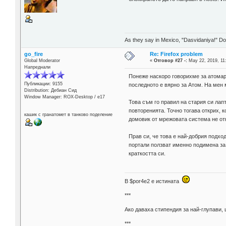
As they say in Mexico, "Dasvidaniya!" Dow
go_fire
Re: Firefox problem
Global Moderator
«
Отговор #27 -:
May 22, 2019, 11
Напреднали
Понеже наскоро говорихме за атомар
Публикации: 9155
последното е вярно за Атом. На мен 
Distribution: Дебиан Сид
Window Manager: ROX-Desktop / е17
Това съм го правил на стария си лап
повторенията. Точно тогава открих, к
кашик с гранатомет в танково поделение
домовик от мрежовата система не от
Прав си, че това е най-добрия подхо
портали ползват именно подимена за 
краткостта си.
В $por4e2 e истината
***
Aко даваха стипендия за най-глупави,
***