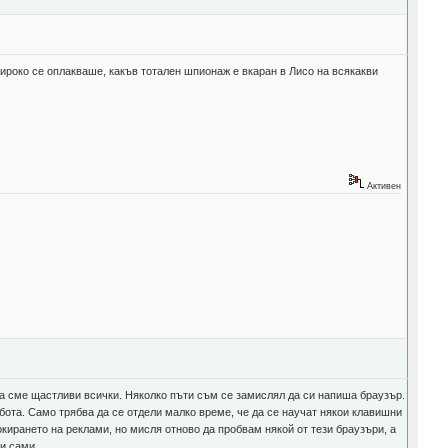
ашироко се оплакваше, какъв тотален шпионаж е вкаран в Лисо на всякакви
Активен
 да сме щастливи всички. Няколко пъти съм се замислял да си напиша браузър.
абота. Само трябва да се отдели малко време, че да се научат някои клавишни
ирането на реклами, но мисля отново да пробвам някой от тези браузъри, а
 и сами.