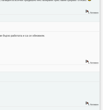
Активен
и бързо работата и са се обновили.
Активен
Активен