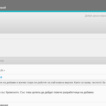
ирай
Добре дошъл/до
ти)
:25 »
18
ане на добавки и всички стари не работят на най-новата версия. Както се казва, честито! За
ъс Хромското. Със това целяха да дойдат повече разработчици на добавки.
ложения