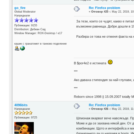
go_fire
Re: Firefox problem
Global Moderator
«
Отговор #25 -:
May 22, 2019, 10
Напреднали
За тези, които се чудят, какво е пит
Публикации: 9155
възможни равнища. Добре дошли в 19
Distribution: Дебиан Сид
Window Manager: ROX-Desktop / е17
Разбира се това не отменя факта на
кашик с гранатомет в танково поделение
В $por4e2 e истината
***
Aко даваха стипендия за най-глупави,
***
Reborn since 1998 || 15.09.2007 totally 
4096bits
Re: Firefox problem
Напреднали
«
Отговор #26 -:
May 22, 2019, 11
Публикации: 9725
Шпионаж вкарват вече навсякъде. При
Може и да се захвана някой ден. От 
комбинации. Щото и интерфейса и ми
блокирането да го направя в hosts. 