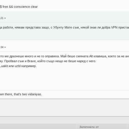
М$ free && conscience clear
:21 »
 работи, нямам представа защо, с Убунту Мате съм, някой знае ли добра VPN пристав
:34 »
то ме дразнеше много и не го оправиха. Май беше смяната Alt клавиша, което за не 
 му. Пробвал съм и Brave, който също нещо не беше наред с него.
uakit или uzbl например.
n there, that's two vidaniyas.
Започната от