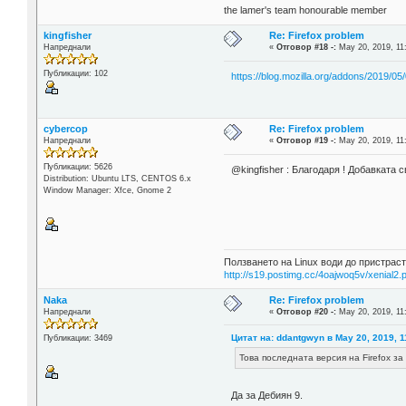
the lamer's team honourable member
kingfisher
Re: Firefox problem
Напреднали
«
Отговор #18 -:
May 20, 2019, 11
Публикации: 102
https://blog.mozilla.org/addons/2019/05
cybercop
Re: Firefox problem
Напреднали
«
Отговор #19 -:
May 20, 2019, 11
Публикации: 5626
@kingfisher : Благодаря ! Добавката 
Distribution: Ubuntu LTS, CENTOS 6.x
Window Manager: Xfce, Gnome 2
Ползването на Linux води до пристраст
http://s19.postimg.cc/4oajwoq5v/xenial2.
Naka
Re: Firefox problem
Напреднали
«
Отговор #20 -:
May 20, 2019, 11
Цитат на: ddantgwyn в May 20, 2019, 1
Публикации: 3469
Това последната версия на Firefox з
Да за Дебиян 9.