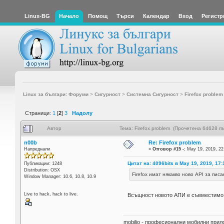
Linux-BG
Начало
Помощ
Търси
Календар
Вход
Регистр
Linux за българи: Форуми
>
Сигурност
>
Системна Сигурност
>
Firefox problem
Страници:
1
[
2
]
3
Надолу
Автор
Тема: Firefox problem (Прочетена 64628 пъ
n00b
Re: Firefox problem
Напреднали
«
Отговор #15 -:
May 19, 2019, 22
Цитат на: 4096bits в May 19, 2019, 17:
Публикации: 1248
Distribution: OSX
Firefox имат някакво ново API за пис
Window Manager: 10.6, 10.8, 10.9
Live to hack, hack to live.
Всъщност новото АПИ е съвместимо с
mobilio - професионални мобилни при