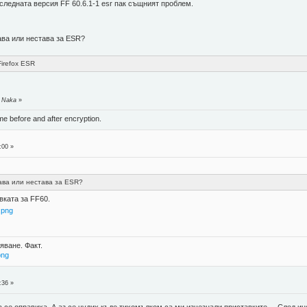
следната версия FF 60.6.1-1 esr пак същният проблем.
ава или нестава за ESR?
Firefox ESR
т Naka
»
ame before and after encryption.
:00 »
ава или нестава за ESR?
вката за FF60.
.png
яване. Факт.
png
:36 »
а се оправиха. А аз се чудих къде тихомълком са ми изчезнали приставките.... След 