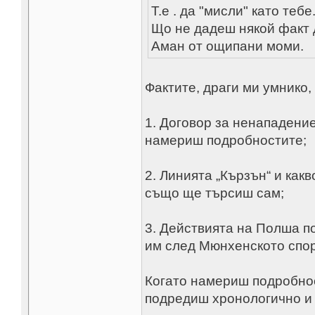
Т.е . да "мисли" като тебе
Що не дадеш някой факт 
Аман от ощипани моми.
Фактите, драги ми умнико,
1. Договор за ненападени
намериш подробностите;
2. Линията „Кързън“ и как
също ще търсиш сам;
3. Действията на Полша п
им след Мюнхенското спо
Когато намериш подробнос
подредиш хронологично и 