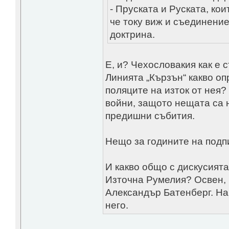
- Пруската и Руската, кои
че току виж и съединени
доктрина.
Е, и? Чехословакия как е
Линията „Кързън“ какво о
поляците на изток от нея?
войни, защото нещата са н
предишни събития.
Нещо за годините на подп
И какво общо с дискусият
Източна Румелия? Освен, 
Александър Батенберг. На
него.