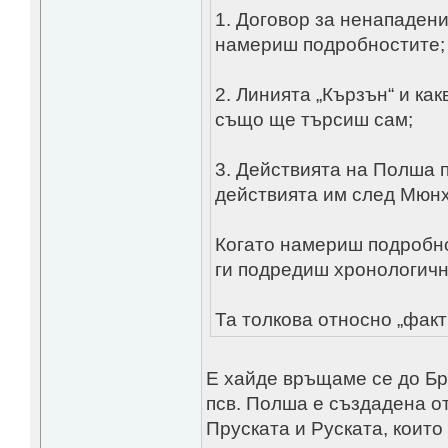
1. Договор за ненападен
намериш подробностите;
2. Линията „Кързън“ и ка
също ще търсиш сам;
3. Действията на Полша 
действията им след Мюн
Когато намериш подробно
ги подредиш хронологично
Та толкова относно „факти
Е хайде връщаме се до Бр
псв. Полша е създадена о
Пруската и Руската, които 