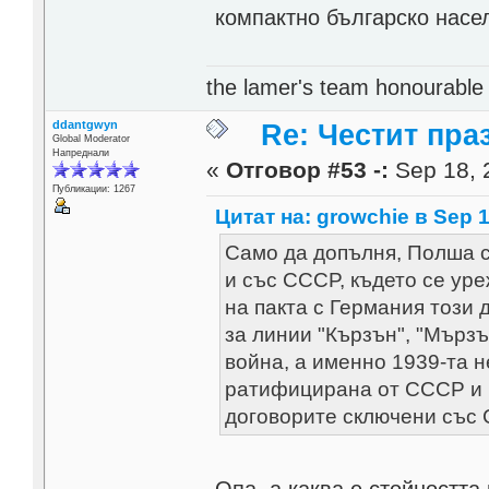
компактно българско насе
the lamer's team honourabl
ddantgwyn
Re: Честит пра
Global Moderator
Напреднали
«
Отговор #53 -:
Sep 18, 
Публикации: 1267
Цитат на: growchie в Sep 1
Само да допълня, Полша с
и със СССР, където се ур
на пакта с Германия този 
за линии "Кързън", "Мързъ
война, а именно 1939-та 
ратифицирана от СССР и П
договорите сключени със С