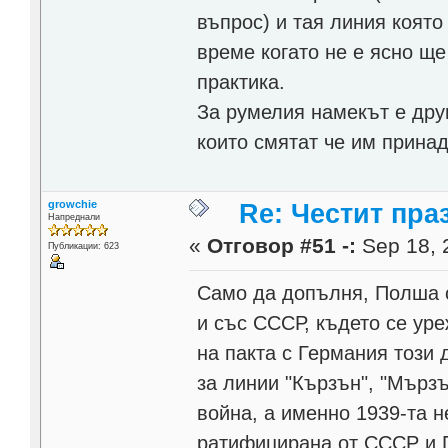
въпрос) и тая линия коят
време когато не е ясно ще
практика.
За румелия намекът е дру
които смятат че им прина
growchie
Re: Честит пра
Напреднали
«
Отговор #51 -:
Sep 18, 
Публикации: 623
Само да допълня, Полша с
и със СССР, където се ур
на пакта с Германия този 
за линии "Кързън", "Мърз
война, а именно 1939-та н
ратифицирана от СССР и П