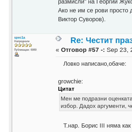
размисли" на Георгий Жуко
Ако не им се рови просто 
Виктор Суворов).
spec1a
Re: Честит пра
Напреднали
«
Отговор #57 -:
Sep 23, 
Публикации: 6989
Ловко написано,обаче:
growchie:
Цитат
Мен ме подразни оценката,
избор. Дадох аргументи, ч
Т.нар. Борис III няма как