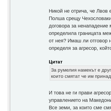
Никой не отрича, че Лвов 
Полша срещу Чехословакия
договора за ненападение 
определила границата меж
от нея? Имаш ли отговор н
определя за агресор, кой
Цитат
За румелия намекът е дру
които смятат че им принад
И това не ги прави агресо
управлението на Македони
Все земи, за които сме см