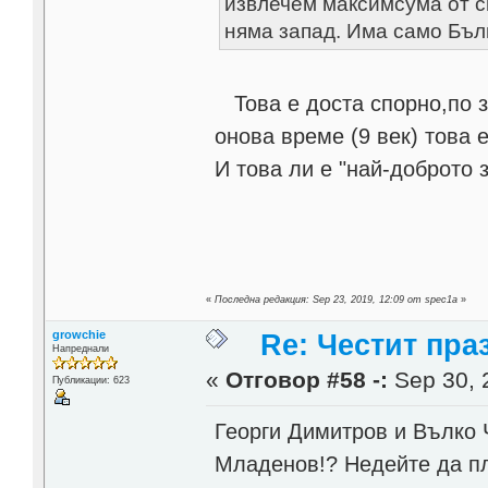
извлечем максимсума от си
няма запад. Има само Бъл
Това е доста спорно,по з
онова време (9 век) това 
И това ли е "най-доброто 
«
Последна редакция: Sep 23, 2019, 12:09 от spec1a
»
growchie
Re: Честит пра
Напреднали
«
Отговор #58 -:
Sep 30, 
Публикации: 623
Георги Димитров и Вълко 
Младенов!? Недейте да пл