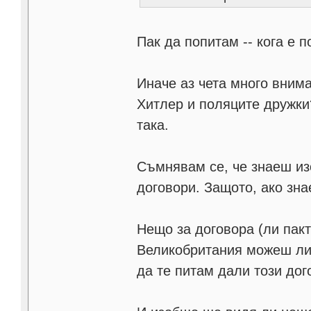
Пак да попитам -- кога е 
Иначе аз чета много вним
Хитлер и поляците дружки
така.
Съмнявам се, че знаеш из
договори. Защото, ако зн
Нещо за договора (ли пак
Великобритания можеш ли
да те питам дали този до