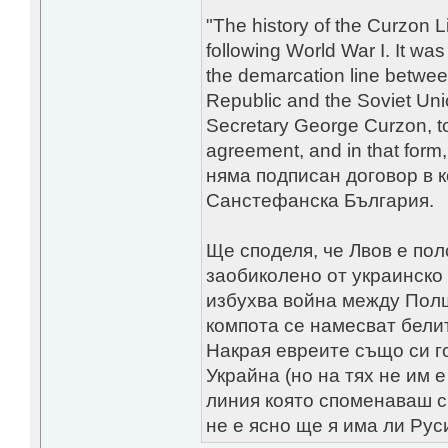
"The history of the Curzon L
following World War I. It wa
the demarcation line betwee
Republic and the Soviet Uni
Secretary George Curzon, to 
agreement, and in that form,
няма подписан договор в к
Санстефанска България.
Ще споделя, че Лвов е пол
заобиколено от украинско
избухва война между Полш
компота се намесват белит
Накрая евреите също си го
Украйна (но на тях не им 
линия която споменаваш с
не е ясно ще я има ли Рус