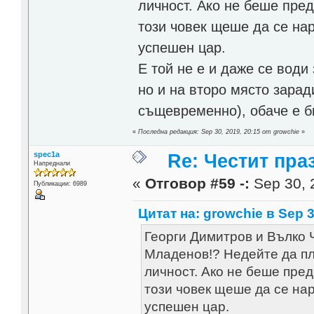
личност. Ако не беше пре
този човек щеше да се нар
успешен цар.
Е той не е и даже се води
но и на второ място зара
същевременно), обаче е б
«
Последна редакция: Sep 30, 2019, 20:15 от growchie
»
spec1a
Re: Честит пра
Напреднали
«
Отговор #59 -:
Sep 30, 
Публикации: 6989
Цитат на: growchie в Sep 3
Георги Димитров и Вълко 
Младенов!? Недейте да пл
личност. Ако не беше пред
този човек щеше да се нар
успешен цар.