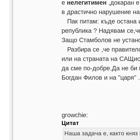
е
нелeгитимен
,докаран е
в драстично нарушение на
Пак питам: къде остана и
република ? Надявам се,ч
Защо Стамболов не устано
Разбира се ,че правителс
или на страната на САЩис
да сме по-добре.Да не би 
Богдан Филов и на "царя" .
growchie:
Цитат
Наша задача е, както княз