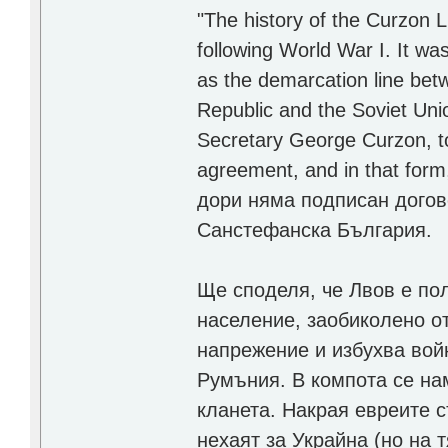
"The history of the Curzon L
following World War I. It wa
as the demarcation line bet
Republic and the Soviet Uni
Secretary George Curzon, to
agreement, and in that form,
дори няма подписан догово
Санстефанска България.
Ще споделя, че Лвов е по
население, заобиколено о
напрежение и избухва вой
Румъния. В компота се нам
кланета. Накрая евреите с
нехаят за Украйна (но на 