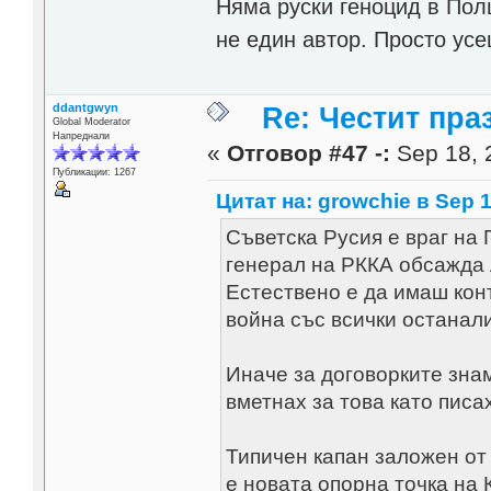
Няма руски геноцид в Полш
не един автор. Просто усе
ddantgwyn
Re: Честит пра
Global Moderator
Напреднали
«
Отговор #47 -:
Sep 18, 
Публикации: 1267
Цитат на: growchie в Sep 1
Съветска Русия е враг на 
генерал на РККА обсажда 
Естествено е да имаш конт
война със всички останали
Иначе за договорките зна
вметнах за това като писа
Типичен капан заложен от
е новата опорна точка на 