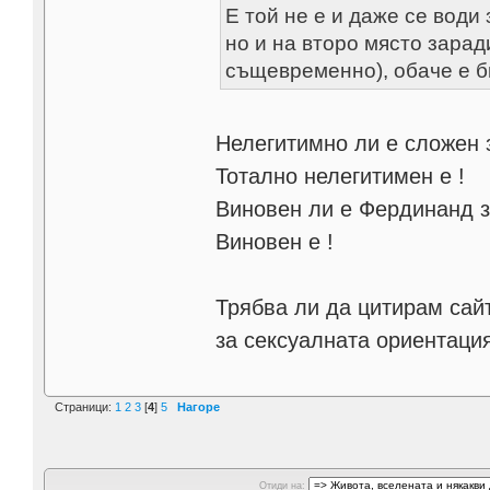
Е той не е и даже се води
но и на второ място зара
същевременно), обаче е б
Нелегитимно ли е сложен з
Тотално нелегитимен е !
Виновен ли е Фердинанд з
Виновен е !
Трябва ли да цитирам сайт
за сексуалната ориентаци
Страници:
1
2
3
[
4
]
5
Нагоре
Отиди на: