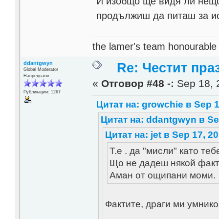
И изобщо ще видя ли нещо
продължиш да питаш за и
the lamer's team honourabl
ddantgwyn
Re: Честит пра
Global Moderator
Напреднали
«
Отговор #48 -:
Sep 18, 
Публикации: 1267
Цитат на: growchie в Sep 1
Цитат на: ddantgwyn в Sep
Цитат на: jet в Sep 17, 2
Т.е . да "мисли" като теб
Що не дадеш някой факт
Аман от ощипани моми.
Фактите, драги ми умнико