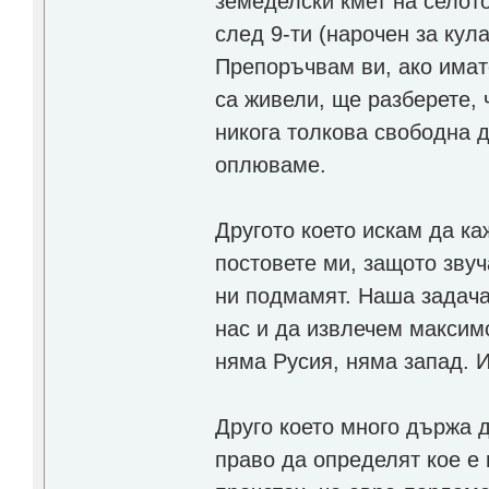
земеделски кмет на селото 
след 9-ти (нарочен за кула
Препоръчвам ви, ако имате
са живели, ще разберете, 
никога толкова свободна д
оплюваме.
Другото което искам да ка
постовете ми, защото звуч
ни подмамят. Наша задача 
нас и да извлечем максимс
няма Русия, няма запад. 
Друго което много държа 
право да определят кое е 