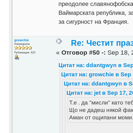
преодолее славянофобскат
Ваймарската република, з
за сигурност на Франция.
growchie
Re: Честит пра
Напреднали
«
Отговор #50 -:
Sep 18, 
Публикации: 623
Цитат на: ddantgwyn в Sep 
Цитат на: growchie в Sep 
Цитат на: ddantgwyn в Se
Цитат на: jet в Sep 17, 
Т.е . да "мисли" като те
Що не дадеш някой фак
Аман от ощипани моми