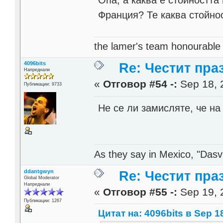
Опа, а каква е стойностт
Франция? Те каква стойно
the lamer's team honourabl
4096bits
Re: Честит пра
Напреднали
«
Отговор #54 -:
Sep 18, 
Публикации: 9733
Не се ли замисляте, че на
As they say in Mexico, "Dasvi
ddantgwyn
Re: Честит пра
Global Moderator
Напреднали
«
Отговор #55 -:
Sep 19, 
Публикации: 1267
Цитат на: 4096bits в Sep 18