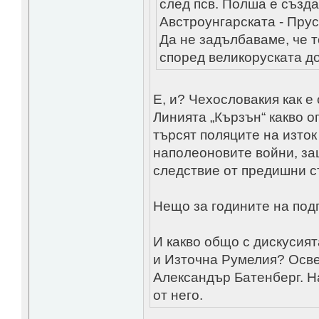
след псв. Полша е създ
Австроунгарската - Пруск
Да не задълбаваме, че 
според великоруската д
Е, и? Чехословакия как 
Линията „Кързън“ какво 
търсят поляците на изток
наполеоновите войни, за
следствие от предишни с
Нещо за годините на под
И какво общо с дискусия
и Източна Румелия? Осве
Александър Батенберг. Н
от него.