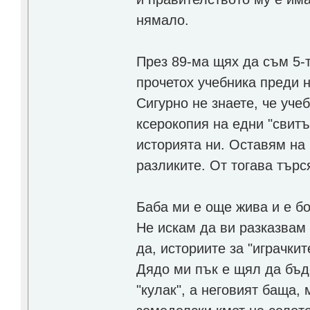
нямало.
През 89-ма щях да съм 5-
прочетох учебника преди н
Сигурно не знаете, че уче
ксерокопия на едни "свитъ
историята ни. Оставям на 
разликите. От тогава търс
Баба ми е още жива и е б
Не искам да ви разказвам 
да, историите за "играчки
Дядо ми пък е щял да бъд
"кулак", а неговият баща,