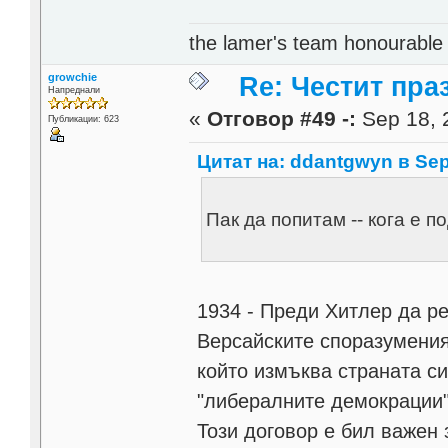
the lamer's team honourabl
growchie
Re: Честит пра
Напреднали
«
Отговор #49 -:
Sep 18, 
Публикации: 623
Цитат на: ddantgwyn в Sep 
Пак да попитам -- кога е 
1934 - Преди Хитлер да р
Версайските споразумения
който измъква страната си
"либералните демокрации"
Този договор е бил важен