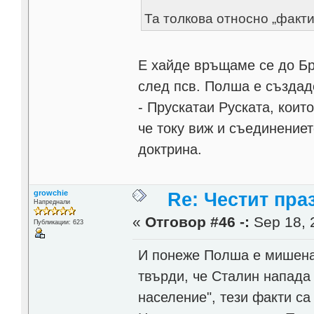
Та толкова относно „фактит
Е хайде връщаме се до Бр
след псв. Полша е създад
- Прускатаи Руската, коит
че току виж и съединение
доктрина.
growchie
Re: Честит пра
Напреднали
«
Отговор #46 -:
Sep 18, 
Публикации: 623
И понеже Полша е мишена 
твърди, че Сталин напада
население", тези факти са