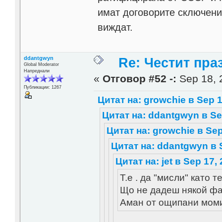
имат договорите сключени 
виждат.
ddantgwyn
Re: Честит пра
Global Moderator
Напреднали
«
Отговор #52 -:
Sep 18, 
Публикации: 1267
Цитат на: growchie в Sep 1
Цитат на: ddantgwyn в Sep
Цитат на: growchie в Sep
Цитат на: ddantgwyn в S
Цитат на: jet в Sep 17,
Т.е . да "мисли" като т
Що не дадеш някой фа
Аман от ощипани мом