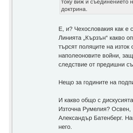
току виж и съединението 
доктрина.
Е, и? Чехословакия как е
Линията „Кързън“ какво о
търсят поляците на изток 
наполеоновите войни, защ
следствие от предишни съ
Нещо за годините на подп
И какво общо с дискусият
Източна Румелия? Освен, 
Александър Батенберг. На
него.