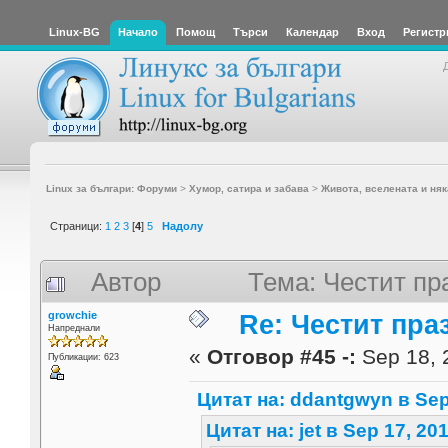
Linux-BG
Начало
Помощ
Търси
Календар
Вход
Регистр
Linux за българи: Форуми
>
Хумор, сатира и забава
>
Живота, вселената и няк
Страници:
1
2
3
[
4
]
5
Надолу
Автор
Тема: Честит пр
growchie
Re: Честит пра
Напреднали
«
Отговор #45 -:
Sep 18, 
Публикации: 623
Цитат на: ddantgwyn в Sep 
Цитат на: jet в Sep 17, 20