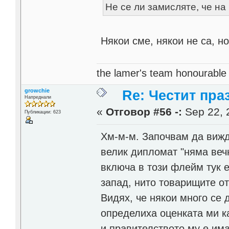
Не се ли замисляте, че на
Някои сме, някои не са, н
the lamer's team honourabl
growchie
Re: Честит пра
Напреднали
«
Отговор #56 -:
Sep 22, 
Публикации: 623
Хм-м-м. Започвам да вижд
велик дипломат "няма веч
включа в този флейм тук е
запад, нито товарищите от
Видях, че някои много се 
определиха оценката ми ка
и правителството му е има