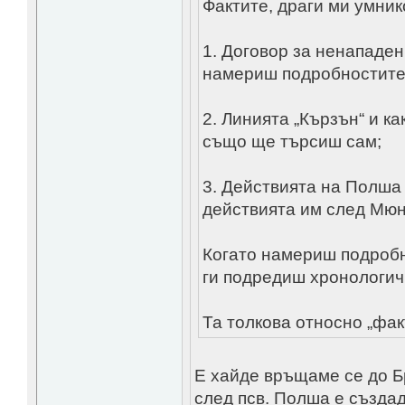
Фактите, драги ми умник
1. Договор за ненападе
намериш подробностите
2. Линията „Кързън“ и к
също ще търсиш сам;
3. Действията на Полша
действията им след Мюн
Когато намериш подробн
ги подредиш хронологичн
Та толкова относно „факт
Е хайде връщаме се до Б
след псв. Полша е създа