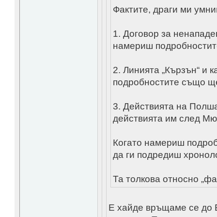
Фактите, драги ми умни
1. Договор за ненапад
намериш подробностит
2. Линията „Кързън“ и к
подробностите също щ
3. Действията на Полша
действията им след Мю
Когато намериш подроб
да ги подредиш хроноло
Та толкова относно „фак
Е хайде връщаме се до 