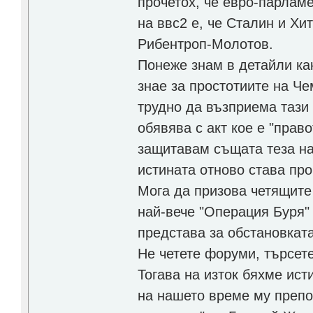
прочетох, че евро-парламе
на ввс2 е, че Сталин и Хи
Рибентроп-Молотов.
Понеже знам в детайли как
знае за простотиите на Ч
трудно да възприема тази 
обявява с акт кое е "прав
защитавам същата теза на
истината отново става пр
Мога да призова четящите 
най-вече "Операция Буря" 
представа за обстановката
Не четете форуми, търсете
Тогава на изток бяхме ист
на нашето време му препо