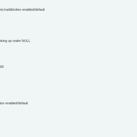
/etc/raddb/sites-enabled/default
looking up realm NULL
200
ites-enabled/default