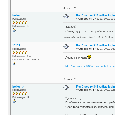
А печат ?
boiko_tri
Re: Cisco rv 345 radius logi
Напреднали
«
Отговор #4 -:
Nov 25, 2019, 11:1
Публикации: 12
Здравей.
С нищо друго не съм пробвал всичко 
«
Последна редакция: Nov 25, 2019, 12:22 от 
10101
Re: Cisco rv 345 radius logi
Напреднали
«
Отговор #5 -:
Nov 27, 2019, 14:
Публикации: 384
Лесно се отказа
Distribution: GNU LINUX
http://freeradius.1045715.n5.nabble.co
А печат ?
boiko_tri
Re: Cisco rv 345 radius logi
Напреднали
«
Отговор #6 -:
Nov 29, 2019, 10:
Публикации: 12
Здравейте ,
Проблема е решен значи първо трябва
След това отиваме в конфигурацио