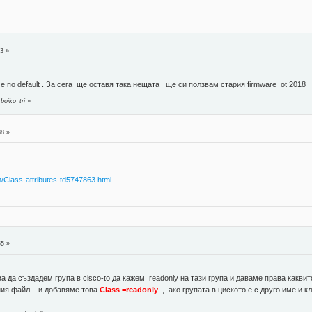
n
3 »
е по default . За сега ще оставя така нещата ще си ползвам стария firmware ot 2018
boiko_tri
»
n
38 »
m/Class-attributes-td5747863.html
n
55 »
 да създадем група в cisco-to да кажем readonly на тази група и даваме права каквито
нния файл и добавяме това
Class =readonly
, ако групата в циското е с друго име и 