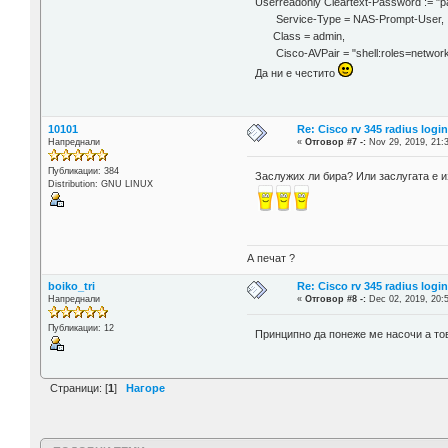
Userreadonly Cleartext-Password := "p
Service-Type = NAS-Prompt-User,
Class = admin,
Cisco-AVPair = "shell:roles=network
Да ни е честито
10101
Re: Cisco rv 345 radius logi
Напреднали
«
Отговор #7 -:
Nov 29, 2019, 21:
Публикации: 384
Заслужих ли бира? Или заслугата е 
Distribution: GNU LINUX
А печат ?
boiko_tri
Re: Cisco rv 345 radius logi
Напреднали
«
Отговор #8 -:
Dec 02, 2019, 20:
Публикации: 12
Принципно да понеже ме насочи а то
Страници: [
1
]
Нагоре