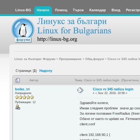
Linux-BG
Начало
Помощ
Търси
Календар
Вход
Регистр
Linux за българи: Форуми
>
Програмиране
>
Общ форум
>
Cisco rv 345 radius l
Страници: [
1
]
Надолу
Автор
Тема: Cisco rv 345 radius login (Прочетена
boiko_tri
Cisco rv 345 radius login
Напреднали
«
-:
Nov 22, 2019, 10:56 »
Публикации: 12
Здравейте колеги,
Имам следния проблем значи до скоро
За логини ползваме FreeRadius (freera
Обаче от както го update на Firmwar
client.conf
client 192.168.90.1 {