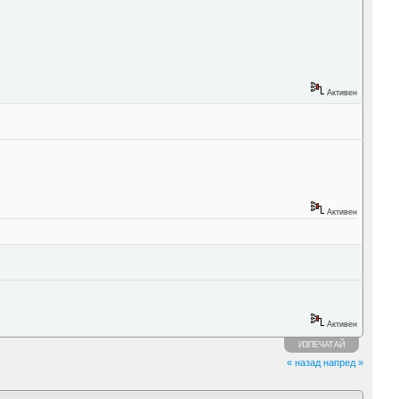
Активен
Активен
Активен
ИЗПЕЧАТАЙ
« назад
напред »