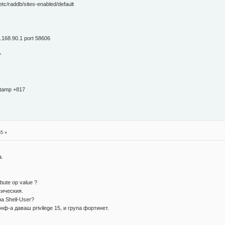
/etc/raddb/sites-enabled/default
.168.90.1 port 58606
"
stamp +817
n
55 »
а.
bute op value ?
сическия.
а Shell-User?
нф-а даваш privilege 15, и група фортинет.