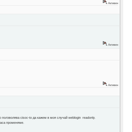
Активен
Активен
Активен
 ползволява cisoc-to да кажем в моя случай weblogin readonly.
класа променяме.