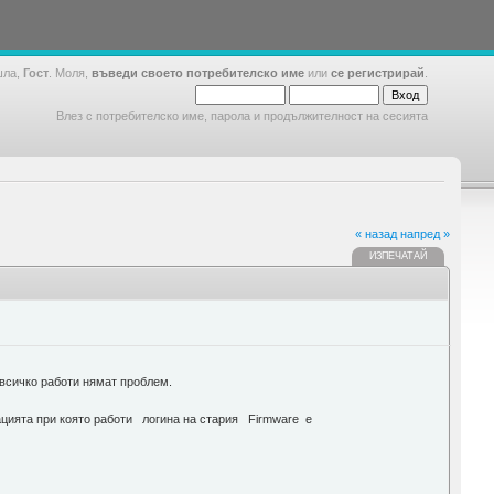
шла,
Гост
. Моля,
въведи своето потребителско име
или
се регистрирай
.
Влез с потребителско име, парола и продължителност на сесията
« назад
напред »
ИЗПЕЧАТАЙ
и всичко работи нямат проблем.
рацията при която работи логина на стария Firmware e