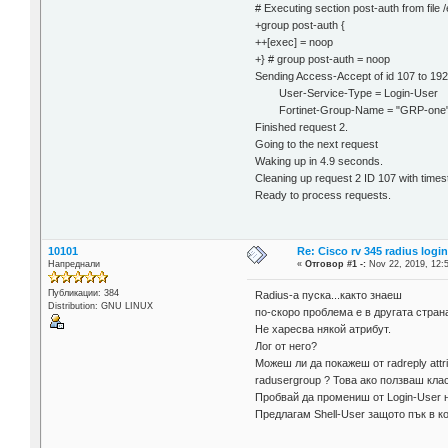
# Executing section post-auth from file 
+group post-auth {
++[exec] = noop
+} # group post-auth = noop
Sending Access-Accept of id 107 to 192
User-Service-Type = Login-User
Fortinet-Group-Name = "GRP-one
Finished request 2.
Going to the next request
Waking up in 4.9 seconds.
Cleaning up request 2 ID 107 with time
Ready to process requests.
10101
Re: Cisco rv 345 radius logi
Напреднали
«
Отговор #1 -:
Nov 22, 2019, 12:
Публикации: 384
Radius-a пуска...както знаеш
Distribution: GNU LINUX
по-скоро проблема е в другата стран
Не харесва някой атрибут.
Лог от него?
Можеш ли да покажеш от radreply attri
radusergroup ? Това ако ползваш кла
Пробвай да промениш от Login-User н
Предлагам Shell-User защото пък в ко