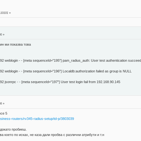
 10101
»
n
00 »
гин ми показва това
2 weblogin - - [meta sequenceId="195"] pam_radius_auth: User test authentication succee
 weblogin - - [meta sequenceId="196"] Localdb:authorization failed as group is NULL
 jsonrpc - - [meta sequenceId="197"] User test login fail from 192.168.90.145
n
36 »
все 5
usiness-routers/rv345-radius-setup/td-p/3803039
 докато пробиеш.
ва което по исках, не каза дали пробва с различни атрибути и т.н