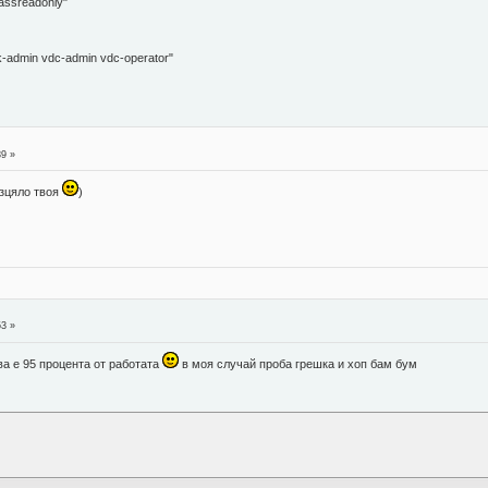
assreadonly"
-admin vdc-admin vdc-operator"
n
39 »
изцяло твоя
)
n
53 »
ва е 95 процента от работата
в моя случай проба грешка и хоп бам бум