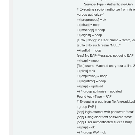
Service-Type = Authenticate-Only
# Executing section authorize from file 
+group authorize {
++[preprocess] = ok
++[chap] = noop
++[mschap] = noop
++[digest] = noop
[suffix] No '@' in User-Name = "test", 
[suffix] No such realm "NULL"
++[suffix] = noop
[eap] No EAP-Message, not doing EAP
++[eap] = noop
[files] users: Matched entry test at line 
++[files] = ok
++[expiration] = noop
++[logintime] = noop
++[pap] = updated
+} # group authorize = updated
Found Auth-Type = PAP
# Executing group from file /etc/raddb/s
+group PAP {
[pap] login attempt with password "test"
[pap] Using clear text password "test"
[pap] User authenticated successfully
++[pap] = ok
+} # group PAP = ok