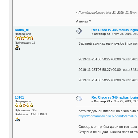
«
Последна редакция: Nov 22, 2019, 12:59 от
А печат ?
boiko_tri
Re: Cisco rv 345 radius logi
Напреднали
«
Отговор #2 -:
Nov 25, 2019, 09:
Публикации: 12
Здравей вдигнах един syslog i при ло
2019-11-25T06:58:27+00:00 router34819
2019-11-25T06:58:27+00:00 router348192
2019-11-25T06:58:27+00:00 router348192
10101
Re: Cisco rv 345 radius logi
Напреднали
«
Отговор #3 -:
Nov 25, 2019, 09:
Публикации: 384
Като гледам си писал и на cisco ама 
Distribution: GNU LINUX
https://community.cisco.com/t5/small-b
Според мен трябва да си по тестваш
Отделно не си дал никаква част от то