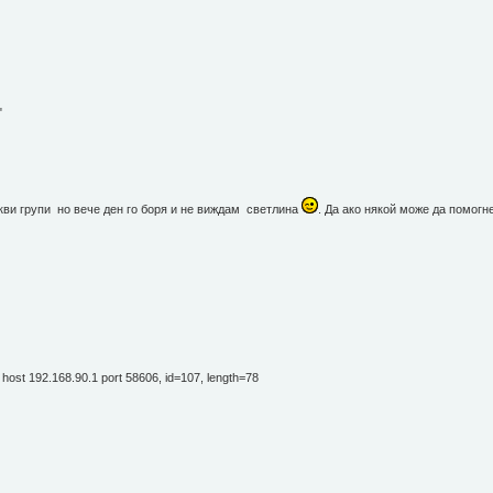
"
кви групи но вече ден го боря и не виждам светлина
. Да ако някой може да помогн
host 192.168.90.1 port 58606, id=107, length=78