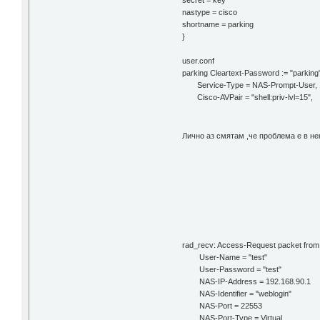
secret = key
nastype = cisco
shortname = parking
}
user.conf
parking Cleartext-Password := "parking
Service-Type = NAS-Prompt-User,
Cisco-AVPair = "shell:priv-lvl=15",
Лично аз смятам ,че проблема е в не
rad_recv: Access-Request packet from 
User-Name = "test"
User-Password = "test"
NAS-IP-Address = 192.168.90.1
NAS-Identifier = "weblogin"
NAS-Port = 22553
NAS-Port-Type = Virtual