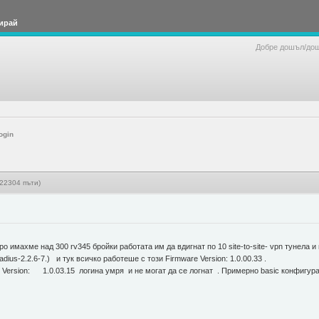
ирай
Добре дошъл/до
ogin
 22304 пъти)
 имахме над 300 rv345 бройки работата им да вдигнат по 10 site-to-site- vpn тунела 
dius-2.2.6-7.) и тук всичко работеше с този Firmware Version: 1.0.00.33 .
e Version: 1.0.03.15 логина умря и не могат да се логнат . Примерно basic конфигу