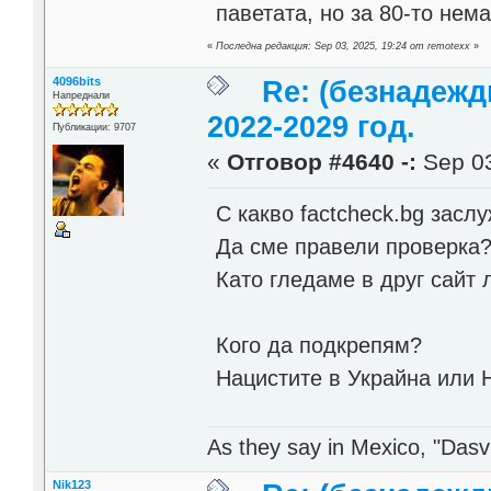
паветата, но за 80-то нема
«
Последна редакция: Sep 03, 2025, 19:24 от remotexx
»
4096bits
Re: (безнадежд
Напреднали
2022-2029 год.
Публикации: 9707
«
Отговор #4640 -:
Sep 03
С какво factcheck.bg засл
Да сме правели проверка
Като гледаме в друг сайт 
Кого да подкрепям?
Нацистите в Украйна или 
As they say in Mexico, "Dasvi
Nik123