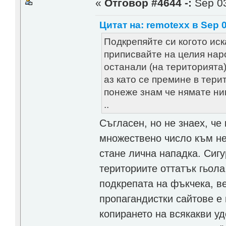
«
Отговор #4644 -:
Sep 03
Цитат на: remotexx в Sep 0
Подкрепяйте си когото иск
приписвайте на целия наро
останали (на територията
аз като се премине в тери
понеже знам че нямате ни
..
Съгласен, но не знаех, че
множествено число към не
стане лична нападка. Сигу
териториите оттатък гьола
подкрепата на фъкчека, ве
пропагандистки сайтове е 
копирането на всякакви уд