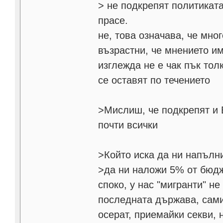
> не подкрепят политикат
прасе.
не, това означава, че мно
възрастни, че мнението им
изглежда не е чак пък тол
се оставят по течението
>Мислиш, че подкрепят и
почти всички
>Който иска да ни напълни
>да ни наложи 5% от бюдж
споко, у нас "мигранти" не
последната държава, сами
осерат, приемайки секви, 