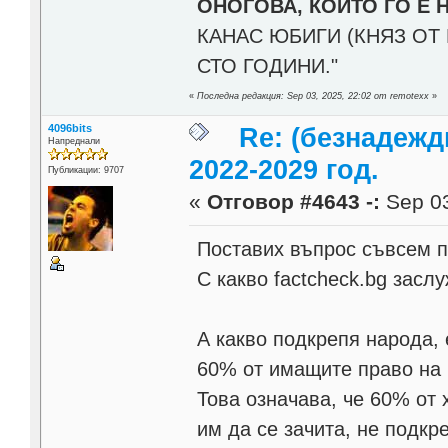
ОНОГОВА, КОЙТО ГО Е 
КАНАС ЮБИГИ (КНЯЗ ОТ 
СТО ГОДИНИ."
«
Последна редакция: Sep 03, 2025, 22:02 от remotexx
»
4096bits
Re: (безнадежд
Напреднали
2022-2029 год.
Публикации: 9707
«
Отговор #4643 -:
Sep 03
Поставих въпрос съвсем п
С какво factcheck.bg засл
А какво подкрепя народа, 
60% от имащите право на 
Това означава, че 60% от 
им да се зачита, не подкр