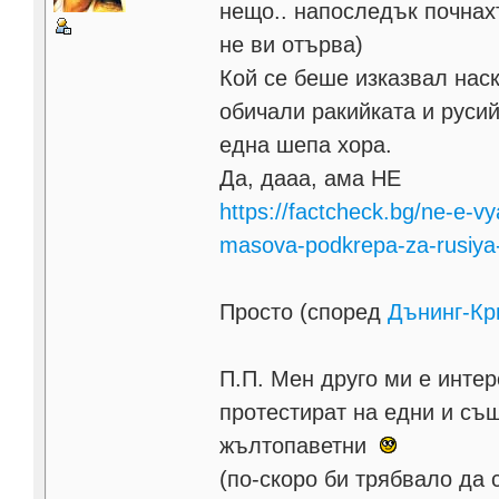
нещо.. напоследък почнахт
не ви отърва)
Кой се беше изказвал наск
обичали ракийката и руси
една шепа хора.
Да, дааа, ама НЕ
https://factcheck.bg/ne-e-
masova-podkrepa-za-rusiya-i
Просто (според
Дънинг-Кр
П.П. Мен друго ми е интер
протестират на едни и същ
жълтопаветни
(по-скоро би трябвало да 