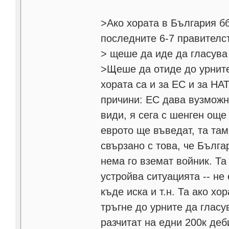
>Ако хората в България б
последните 6-7 правителс
> щеше да иде да гласува 
>Щеше да отиде до урнит
хората са и за ЕС и за НА
причини: ЕС дава вузможно
види, я сега с шенген още
еврото ще въведат, та та
свързано с това, че Бълг
нема го вземат войник. Та
устройва ситуацията -- не
къде иска и т.н. Та ако х
тръгне до урните да гласу
разчитат на едни 200к деб