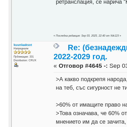
ретранслация, се нарича 
«
Последна редакция: Sep 03, 2025, 22:40 от Nik123
»
kuunlaaksot
Re: (безнадежд
Напреднали
2022-2029 год.
Публикации: 331
Distribution: CRUX
«
Отговор #4645 -:
Sep 03
>А какво подкрепя народа,
на теб, със сигурност не т
>60% от имащите право на
>Това означава, че 60% от
мнението им да се зачита,