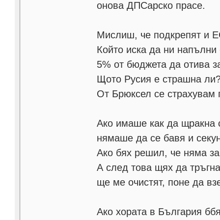
онова ДПСарско прасе.
Мислиш, че подкрепят и Е
Който иска да ни напълни 
5% от бюджета да отива з
Щото Русия е страшна ли
От Брюксел се страхувам 
Ако имаше как да щракна с
нямаше да се бавя и секу
Ако бях решил, че няма за
А след това щях да тръгн
ще ме очистят, поне да вз
Ако хората в България бб