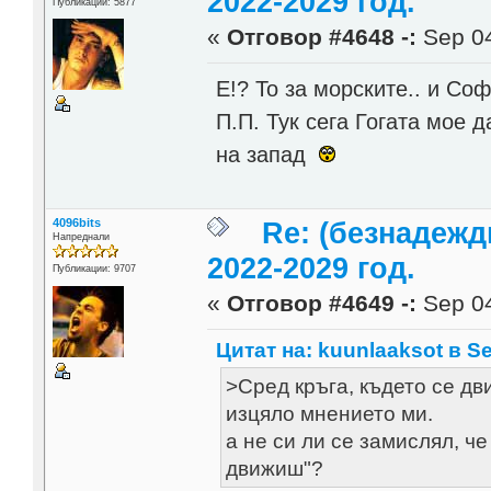
2022-2029 год.
Публикации: 5877
«
Отговор #4648 -:
Sep 04
E!? То за морските.. и Со
П.П. Тук сега Гогата мое 
на запад
4096bits
Re: (безнадежд
Напреднали
2022-2029 год.
Публикации: 9707
«
Отговор #4649 -:
Sep 04
Цитат на: kuunlaaksot в Se
>Сред кръга, където се дв
изцяло мнението ми.
а не си ли се замислял, че
движиш"?