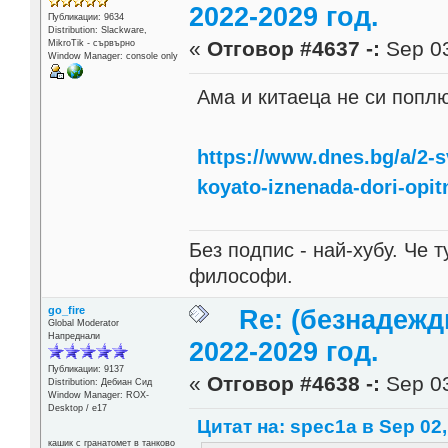
2022-2029 год.
Публикации: 9634
Distribution: Slackware,
«
Отговор #4637 -:
Sep 03
MikroTik - сървърно
Window Manager: console only
Ама и китаеца не си попл
https://www.dnes.bg/a/2-s
koyato-iznenada-dori-opitn
Без подпис - най-хубу. Че 
философи.
go_fire
Re: (безнадежд
Global Moderator
Напреднали
2022-2029 год.
Публикации: 9137
«
Отговор #4638 -:
Sep 03
Distribution: Дебиан Сид
Window Manager: ROX-
Desktop / е17
Цитат на: spec1a в Sep 02,
кашик с гранатомет в танково