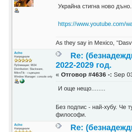
Украйна стигна ново дъно.
https://www.youtube.com/
As they say in Mexico, "Dasvi
Acho
Re: (безнадежд
Напреднали
2022-2029 год.
Публикации: 9634
Distribution: Slackware,
«
Отговор #4636 -:
Sep 03
MikroTik - сървърно
Window Manager: console only
И още нещо........
Без подпис - най-хубу. Че 
философи.
Acho
Re: (безнадежд
Напреднали