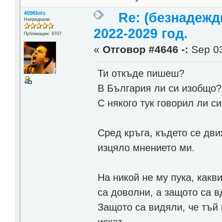
4096bits
Re: (безнадежд
Напреднали
2022-2029 год.
Публикации: 9707
«
Отговор #4646 -:
Sep 03
Ти откъде пишеш?
В България ли си изобщо?
С някого тук говорил ли си
Сред кръга, където се дви
изцяло мнението ми.
На никой не му пука, какв
са доволни, а защото са в
Защото са видяли, че тъй 
искат.