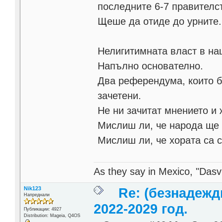
последните 6-7 правителст
Щеше да отиде до урните.
Нелигитимната власт в наш
Напълно основателно.
Два референдума, които би
зачетени.
Не ни зачитат мнението и 
Мислиш ли, че народа ще 
Мислиш ли, че хората са 
As they say in Mexico, "Dasvi
Nik123
Re: (безнадежд
Напреднали
2022-2029 год.
Публикации: 4927
Distribution: Mageia, Q4OS