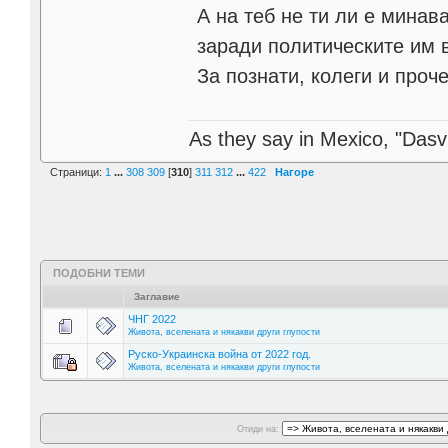
А на теб не ти ли е минав
заради политическите им
За познати, колеги и проч
As they say in Mexico, "Dasvi
Страници:
1
...
308
309
[
310
]
311
312
...
422
Нагоре
ПОДОБНИ ТЕМИ
Заглавие
ЧНГ 2022
Живота, вселената и някакви други глупости
Руско-Украинска война от 2022 год.
Живота, вселената и някакви други глупости
Отиди на: