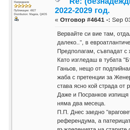
Re: (безнадежд
Напреднали
2022-2029 год.
Публикации: 4927
Distribution: Mageia, Q4OS
«
Отговор #4641 -:
Sep 03
Вервайте си вие там, отда
далеко..", в евроатлантич
Предполагам, съвпадат с 
Като изгледаш в тубата "Б
Ганьов, нещо от подпийнал
жаба с претенции за Женер
става ясно кой страда от 
Даже и Посранков изпищя 
няма два месеца.
П.П. Днес заедно "врагове
референдума, а патерицат
въжделенията на старите с