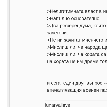
>Нелигитимната власт в н
>Напълно основателно.
>Два референдума, които 
зачетени.
>Не ни зачитат мнението 
>Мислиш ли, че народа щ
>Мислиш ли, че хората са
на хората не им дреме тол
и сега, един друг въпрос 
впечатляващия военен пар
lunarvalleys