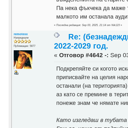
Па нека фъкчека да маже т
малкото им останала ауди
«
Последна редакция: Sep 03, 2025, 21:14 от Nik123
»
remotexx
Re: (безнадежд
Напреднали
2022-2029 год.
Публикации: 5877
«
Отговор #4642 -:
Sep 03
Подкрепяйте си когото иск
приписвайте на целия наро
останали (на територията)
аз като се премине в тери
понеже знам че нямате ни
Като изгледаш в тубата "