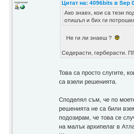
Цитат на: 4096bits в Sep 0
поделение
Ако знаех, кои са тези п
отишъл и бих ги потроши
Не ги ли знаеш ?
Седерасти, герберасти. ПП
Това са просто слугите, ко
са взели решенията.
Споделял съм, че по моет
решенията не са били взе
подозирам, че това се сл
на малък архипелаг в Атл