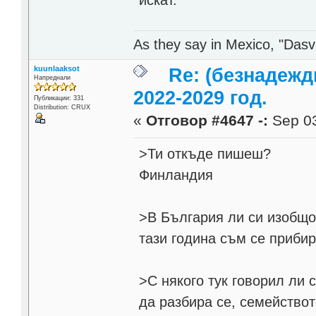
As they say in Mexico, "Dasvi
kuunlaaksot
Re: (безнадежд
Напреднали
2022-2029 год.
Публикации: 331
Distribution: CRUX
«
Отговор #4647 -:
Sep 03
>Ти откъде пишеш?
Финландия
>В България ли си изобщ
тази година съм се прибир
>С някого тук говорил ли с
да разбира се, семействот