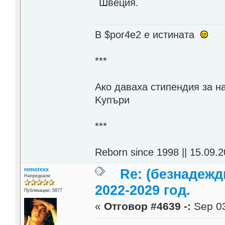
Швеция.
В $por4e2 e истината
***
Aко даваха стипендия за н
Kупъри
***
Reborn since 1998 || 15.09.2
remotexx
Re: (безнадежд
Напреднали
2022-2029 год.
Публикации: 5877
«
Отговор #4639 -:
Sep 03