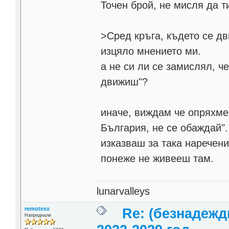
Точен брой, не мисля да т
>Сред кръга, където се дв
изцяло мнението ми.
а не си ли се замислял, че
движиш"?
иначе, виждам че опряхме
България, не се обаждай".
изказваш за така наречени
понеже не живееш там.
lunarvalleys
remotexx
Re: (безнадежд
Напреднали