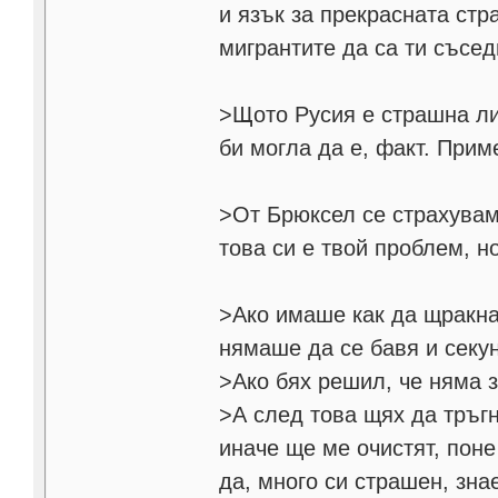
и язък за прекрасната стр
мигрантите да са ти съсе
>Щото Русия е страшна л
би могла да е, факт. Прим
>От Брюксел се страхувам
това си е твой проблем, н
>Ако имаше как да щракна
нямаше да се бавя и секу
>Ако бях решил, че няма з
>А след това щях да тръг
иначе ще ме очистят, поне
да, много си страшен, зна