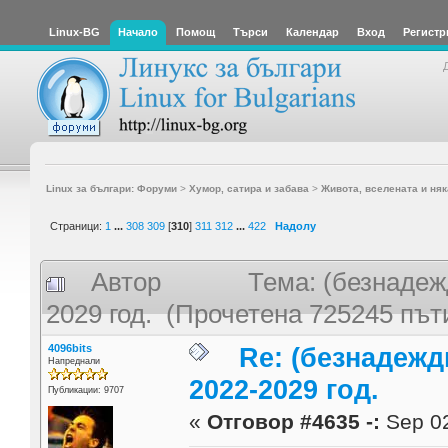
Linux-BG
Начало
Помощ
Търси
Календар
Вход
Регистр
Linux за българи: Форуми
>
Хумор, сатира и забава
>
Живота, вселената и няк
Страници:
1
...
308
309
[
310
]
311
312
...
422
Надолу
Автор
Тема: (безнадеж
2029 год. (Прочетена 725245 път
4096bits
Re: (безнадежд
Напреднали
2022-2029 год.
Публикации: 9707
«
Отговор #4635 -:
Sep 02