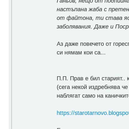
Ганьов, нещо от подпийна
настъпана жаба с претен
от файтона, ти става яс
заболявания. Даже и Посра
Аз даже повечето от горес
си нямам кои са...
П.П. Прав е бил старият.. 
(сега некой издребнява че 
наблягат само на каничкит
https://starotarnovo.blogsp