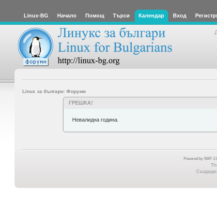
Linux-BG
Начало
Помощ
Търси
Календар
Вход
Регистр
Linux за българи: Форуми
ГРЕШКА!
Невалидна година.
Powered by SMF 2.0
Th
Създаден