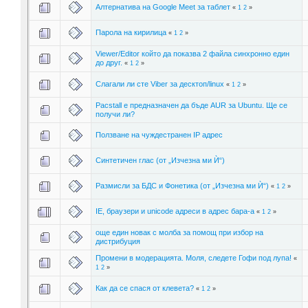
Алтернатива на Google Meet за таблет
«
1
2
»
Парола на кирилица
«
1
2
»
Viewer/Editor който да показва 2 файла синхронно един
до друг.
«
1
2
»
Слагaли ли сте Viber за десктоп/linux
«
1
2
»
Pacstall е предназначен да бъде AUR за Ubuntu. Ще се
получи ли?
Ползване на чуждестранeн IP адрес
Синтетичен глас (от „Изчезна ми Ѝ“)
Размисли за БДС и Фонетика (от „Изчезна ми Ѝ“)
«
1
2
»
IE, браузери и unicode адреси в адрес бара-а
«
1
2
»
още един новак с молба за помощ при избор на
дистрибуция
Промени в модерацията. Моля, следете Гофи под лупа!
«
1
2
»
Как да се спася от клевета?
«
1
2
»