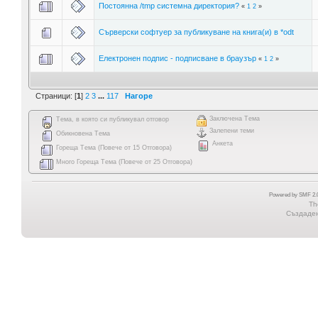
Постоянна /tmp системна директория?
«
1
2
»
Сърверски софтуер за публикуване на книга(и) в *odt
Електронен подпис - подписване в браузър
«
1
2
»
Страници: [
1
]
2
3
...
117
Нагоре
Заключена Тема
Тема, в която си публикувал отговор
Залепени теми
Обикновена Тема
Анкета
Гореща Тема (Повече от 15 Отговора)
Много Гореща Тема (Повече от 25 Отговора)
Powered by SMF 2.0
Th
Създадена