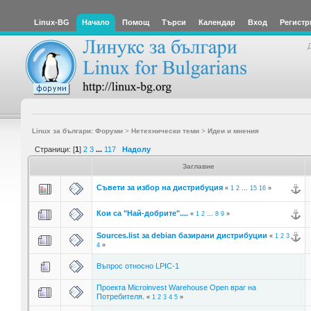
Linux-BG
Начало
Помощ
Търси
Календар
Вход
Регистр
Linux за българи: Форуми
>
Нетехнически теми
>
Идеи и мнения
Страници: [
1
]
2
3
...
117
Надолу
Заглавие
Съвети за избор на дистрибуция
«
1
2
...
15
16
»
Кои са "Най-добрите"....
«
1
2
...
8
9
»
Sources.list за debian базирани дистрибуции
«
1
2
3
4
»
Въпрос относно LPIC-1
Проекта Microinvest Warehouse Open враг на
Потребителя.
«
1
2
3
4
5
»