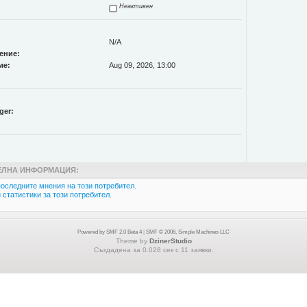
Неактивен
N/A
ение:
ме:
Aug 09, 2026, 13:00
ger:
ЛНА ИНФОРМАЦИЯ:
оследните мнения на този потребител.
статистики за този потребител.
Powered by SMF 2.0 Beta 4
|
SMF © 2006, Simple Machines LLC
Theme by
DzinerStudio
Създадена за 0.028 сек с 11 заявки.