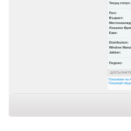
Текущ статус:
Пол:
Възраст:
Местонахожд
Локално Вре
Език:
Distribution:
Window Mana
Jabber:
Подпис:
ДОПЪЛНИТЕ
Показване на п
Показвай общи 