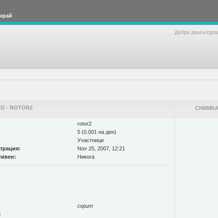
ирай
Добре дошъл/до
О - ROTOR2
СНИМКА
rotor2
5 (0.001 на ден)
Участници
страция:
Nov 25, 2007, 12:21
тивен:
Никога
скрит
: