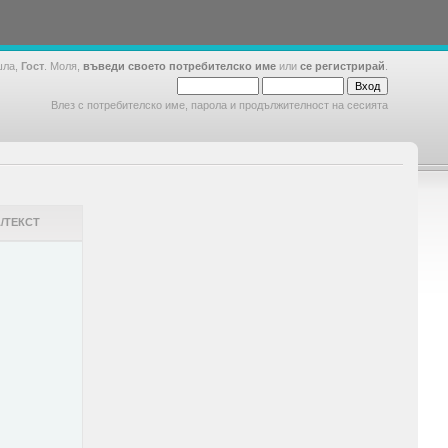
шла,
Гост
. Моля,
въведи своето потребителско име
или
се регистрирай
.
Влез с потребителско име, парола и продължителност на сесията
/ТЕКСТ