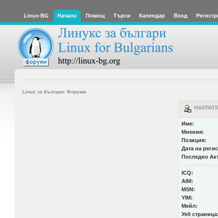
Linux-BG
Начало
Помощ
Търси
Календар
Вход
Регистр
Linux за българи: Форуми
НАКРАТК
Име:
Мнения:
Позиция:
Дата на реги
Последно Ак
ICQ:
AIM:
MSN:
YIM:
Мейл:
Уеб страница