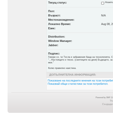
Текущ статус:
Неакти
Пол:
Възраст:
N/A
Местонахождение:
Локално Време:
Aug 08, 2
Език:
Distribution:
Window Manager:
Jabber:
Подпис:
Говори се, че Тесла е забравения баща на технологията. 
"...Настоящето е тяхно. (скептиците на деня) Бъдещето, за
мое."
Колко правилно наистина.
ДОПЪЛНИТЕЛНА ИНФОРМАЦИЯ:
Показване на последните мнения на този потребит
Показвай общи статистики за този потребител.
Powered by SMF 2.0
Th
Създаден