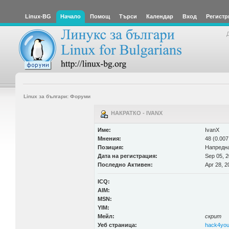
Linux-BG
Начало
Помощ
Търси
Календар
Вход
Регистр
Linux за българи: Форуми
НАКРАТКО - IVANX
Име:
IvanX
Мнения:
48 (0.007
Позиция:
Напредн
Дата на регистрация:
Sep 05, 2
Последно Активен:
Apr 28, 2
ICQ:
AIM:
MSN:
YIM:
Мейл:
скрит
Уеб страница:
hack4you