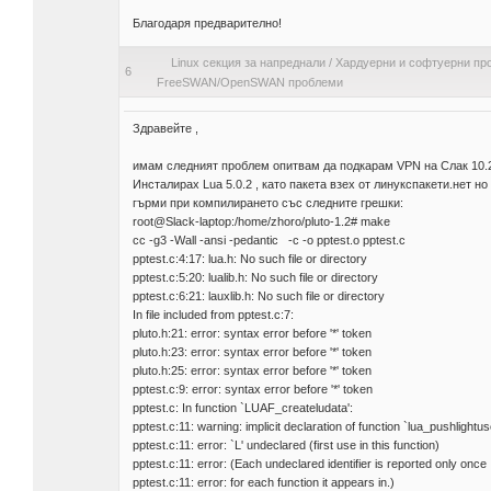
Благодаря предварително!
Linux секция за напреднали
/
Хардуерни и софтуерни пр
6
FreeSWAN/OpenSWAN проблеми
Здравейте ,
имам следният проблем опитвам да подкарам VPN на Слак 10.2
Инсталирах Lua 5.0.2 , като пакета взех от линукспакети.нет но
гърми при компилирането със следните грешки:
root@Slack-laptop:/home/zhoro/pluto-1.2# make
cc -g3 -Wall -ansi -pedantic -c -o pptest.o pptest.c
pptest.c:4:17: lua.h: No such file or directory
pptest.c:5:20: lualib.h: No such file or directory
pptest.c:6:21: lauxlib.h: No such file or directory
In file included from pptest.c:7:
pluto.h:21: error: syntax error before '*' token
pluto.h:23: error: syntax error before '*' token
pluto.h:25: error: syntax error before '*' token
pptest.c:9: error: syntax error before '*' token
pptest.c: In function `LUAF_createludata':
pptest.c:11: warning: implicit declaration of function `lua_pushlightus
pptest.c:11: error: `L' undeclared (first use in this function)
pptest.c:11: error: (Each undeclared identifier is reported only once
pptest.c:11: error: for each function it appears in.)