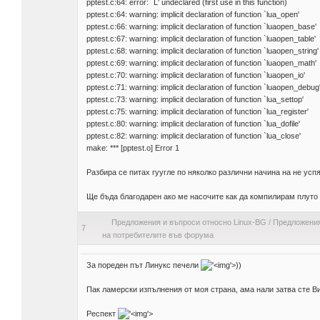
pptest.c:64: error: `L' undeclared (first use in this function)
pptest.c:64: warning: implicit declaration of function `lua_open'
pptest.c:66: warning: implicit declaration of function `luaopen_base'
pptest.c:67: warning: implicit declaration of function `luaopen_table'
pptest.c:68: warning: implicit declaration of function `luaopen_string'
pptest.c:69: warning: implicit declaration of function `luaopen_math'
pptest.c:70: warning: implicit declaration of function `luaopen_io'
pptest.c:71: warning: implicit declaration of function `luaopen_debug
pptest.c:73: warning: implicit declaration of function `lua_settop'
pptest.c:75: warning: implicit declaration of function `lua_register'
pptest.c:80: warning: implicit declaration of function `lua_dofile'
pptest.c:82: warning: implicit declaration of function `lua_close'
make: *** [pptest.o] Error 1
Разбира се питах гуугле по няколко различни начина на не усп
Ще бъда благодарен ако ме насочите как да компилирам плуто
Предложения и въпроси относно Linux-BG
/
Предложения
7
на потребителите във форума
За пореден път Линукс печели
'>
))
Пак ламерски изпълнения от моя страна, ама нали затва сте Ви
Респект
'>