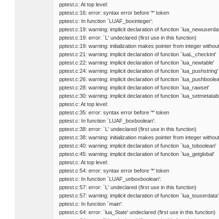
pptest.c: At top level:
pptest.c:16: error: syntax error before '*' token
pptest.c: In function `LUAF_boxinteger':
pptest.c:19: warning: implicit declaration of function `lua_newuserda
pptest.c:19: error: `L' undeclared (first use in this function)
pptest.c:19: warning: initialization makes pointer from integer withou
pptest.c:21: warning: implicit declaration of function `luaL_checkint'
pptest.c:22: warning: implicit declaration of function `lua_newtable'
pptest.c:24: warning: implicit declaration of function `lua_pushstring'
pptest.c:26: warning: implicit declaration of function `lua_pushboolea
pptest.c:28: warning: implicit declaration of function `lua_rawset'
pptest.c:30: warning: implicit declaration of function `lua_setmetatabl
pptest.c: At top level:
pptest.c:35: error: syntax error before '*' token
pptest.c: In function `LUAF_boxboolean':
pptest.c:38: error: `L' undeclared (first use in this function)
pptest.c:38: warning: initialization makes pointer from integer withou
pptest.c:40: warning: implicit declaration of function `lua_toboolean'
pptest.c:45: warning: implicit declaration of function `lua_getglobal'
pptest.c: At top level:
pptest.c:54: error: syntax error before '*' token
pptest.c: In function `LUAF_unboxboolean':
pptest.c:57: error: `L' undeclared (first use in this function)
pptest.c:57: warning: implicit declaration of function `lua_touserdata'
pptest.c: In function `main':
pptest.c:64: error: `lua_State' undeclared (first use in this function)