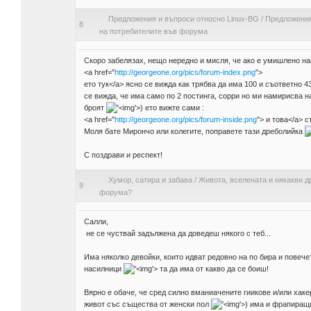
Предложения и въпроси относно Linux-BG
/
Предложения
8
на потребителите във форума
Скоро забелязах, нещо нередно и мисля, че ако е умишлено н
<a href="
http://georgeone.org/pics/forum-index.png
">
ето тук</a> ясно се вижда как трябва да има 100 и съответно 4
се вижда, че има само по 2 постинга, сорри но ми намирисва н
броят
'>
) ето вижте сами :
<a href="
http://georgeone.org/pics/forum-inside.png
"> и това</a> с
Моля бате Мирончо или колегите, поправете тази дреболийка
С поздрави и респект!
Хумор, сатира и забава
/
Живота, вселената и някакви д
9
форума?
Салли,
не се чуствай задължена да доведеш някого с теб...
Има няколко девойки, които идват редовно на по бира и повече
насилници
'>
та да има от какво да се боиш!
Вярно е обаче, че сред силно вманиачените гиикове и/или хак
живот със същества от женски пол
'>
) има и фрапиращи