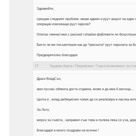
Здравейте,
срещам следният проблем: имам админ и руут акаунт на един 
операции изискващи руут парола?
Опитах гимнастики с passwd i shadow файловете но безуспешн
Бихте ли ме посъветвали как да "прескоча" руут паролата за Б
Предварително благодаря.
13
Трудова борса
/
Предлагане
/
Търся възможност за ста
Драги ВладСън,
ами пуснах обявата доста отдавна, може и да има 6 месеца....
Целта е , млад амбициозен човек да се реализира в насока инте
За Лото,
мерси за съвета , направил съм това и полека лека се уча, дори
Благодаря и много поздрави на всички !