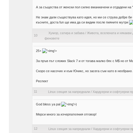
А за същества от женски пол силно вманиачени и отдадени на "in
Не знам дали съществува като идея, но ми се струва добре би
късните, доста fun ще има да си видим после пияните мутри
Хумор, сатира и забава
/
Живота, вселената и някакви 
10
феновете
25+
'>
За пръв път сложих Slack 7 и от тогава малко бях с М$ но от 
Скоро се насочих и към Юникс, но засега съм като в необрано
Респект
11
Linux секция за напреднали
/
Хардуерни и софтуерни п
God bless ya pal
'>
)
Мерси много за изчерпателния отговор!
12
Linux секция за напреднали
/
Хардуерни и софтуерни п