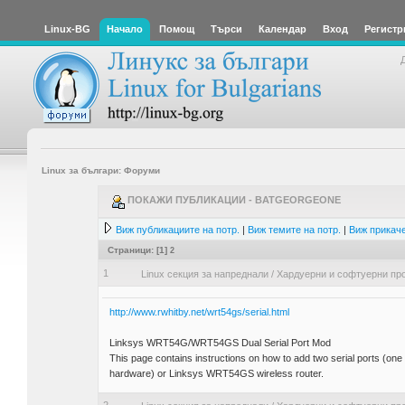
Linux-BG
Начало
Помощ
Търси
Календар
Вход
Регистр
Linux за българи: Форуми
ПОКАЖИ ПУБЛИКАЦИИ - BATGEORGEONE
Виж публикациите на потр.
|
Виж темите на потр.
|
Виж прикаче
Страници: [
1
]
2
1
Linux секция за напреднали
/
Хардуерни и софтуерни пр
http://www.rwhitby.net/wrt54gs/serial.html
Linksys WRT54G/WRT54GS Dual Serial Port Mod
This page contains instructions on how to add two serial ports (
hardware) or Linksys WRT54GS wireless router.