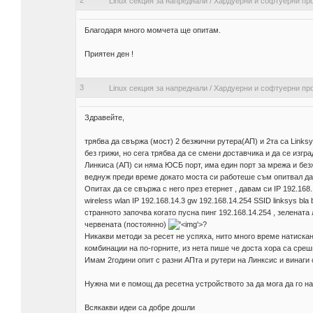
2
Linux секция за напреднали
/
Хардуерни и софтуерни пр
Благодаря много момчета ще опитам.
Приятен ден !
3
Linux секция за напреднали
/
Хардуерни и софтуерни пр
Здравейте,
трябва да свържа (мост) 2 безжични рутера(АП) и 2та са Linksys
без грижи, но сега трябва да се смени доставчика и да се изгр
Линкиса (АП) си няма ЮСБ порт, има един порт за мрежа и безж
веднуж преди време докато моста си работеше съм опитвал да с
Опитах да се свържа с него през етернет , давам си IP 192.168
wireless wlan IP 192.168.14.3 gw 192.168.14.254 SSID linksys bl
странното започва когато пусна пинг 192.168.14.254 , зеленат
червената (постоянно)
'>
?
Никакви методи за ресет не успяха, нито много време натискан 
комбинации на по-горните, из нета пише че доста хора са среш
Имам 2години опит с разни АПта и рутери на Линксис и винаги 
Нужна ми е помощ да ресетна устройството за да мога да го на
Всякакви идеи са добре дошли