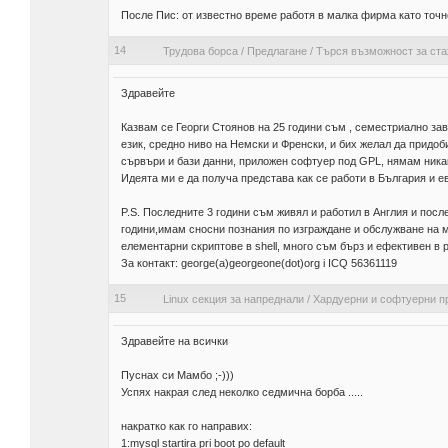
После Пис: от известно време работя в малка фирма като точно 
14
Трудова борса
/
Предлагане
/
Търся възможност за ста
Здравейте
Казвам се Георги Стоянов на 25 години съм , семестриално з
език, средно ниво на Немски и Френски, и бих желал да придо
сървъри и бази данни, приложен софтуер под GPL, нямам никакви
Идеята ми е да получа представа как се работи в България и е
P.S. Последните 3 години съм живял и работил в Англия и после
години,имам сносни познания по изграждане и обслужване на 
елементарни скриптове в shell, много съм бърз и ефективен в
За контакт: george(a)georgeone(dot)org i ICQ 56361119
15
Linux секция за напреднали
/
Хардуерни и софтуерни п
Здравейте на всички
Пуснах си Мамбо ;-)))
Успях накрая след неколко седмична борба .....
накратко как го направих:
1:mysql startira pri boot po default