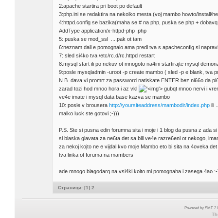
2:apache startira pri boot po default
3:php.ini se redaktira na nekolko mesta (voj mambo howto/install/he
4:httpd.config se bazika(maha se # na php, puska se php + dobavq
AddType application/x-httpd-php .php
5: puska se mod_ssl ....pak ot tam
6:neznam dali e pomognalo ama predi tva s apacheconfig si napravih 
7: sled si4ko tva /etc/rc.d/rc.httpd restart
8:mysql start ili po nekuv ot mnogoto na4ini startirajte mysql demon
9:posle mysqladmin -uroot -p create mambo ( sled -p e blank, tva
N.B. dava vi promrt za password natiskate ENTER bez ni66o da pi6e
zarad tozi hod mnoo hora i az vkl
'>
gubqt mnoo nervi i vr
ve4e imate i mysql data base kazva se mambo
10: posle v brousera
http://yoursiteaddress/mambodir/index.php
ili
malko luck ste gotovi ;-)))
P.S. Ste si pusna edin forumna sita i moje i 1 blog da pusna z ada
si blaska glavata za ne6ta det sa bili ve4e razre6eni ot nekogo, im
za nekoj kojto ne e vijdal kvo moje Mambo eto bi sita na 4oveka d
tva linka ot foruma na mambers
ade mnogo blagodarq na vsi4ki koito mi pomognaha i zasega 4ao :-
Страници: [
1
]
2
Powered by SMF 2.0
Th