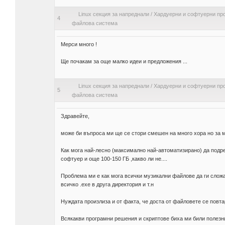
Linux секция за напреднали
/
Хардуерни и софтуерни пр
4
файлова система
Мерси много !
Ще почакам за още малко идеи и предложения ...
Linux секция за напреднали
/
Хардуерни и софтуерни пр
5
файлова система
Здравейте,
може би въпроса ми ще се стори смешен на много хора но за 
Как мога най-лесно (максимално най-автоматизирано) да подре
софтуер и още 100-150 ГБ ,какво ли не....
Проблема ми е как мога всички музикални файлове да ги сложа 
всичко .exe в друга директория и т.н
Нуждата произлиза и от факта, че доста от файловете се повта
Всякакви програмни решения и скриптове биха ми били полезни