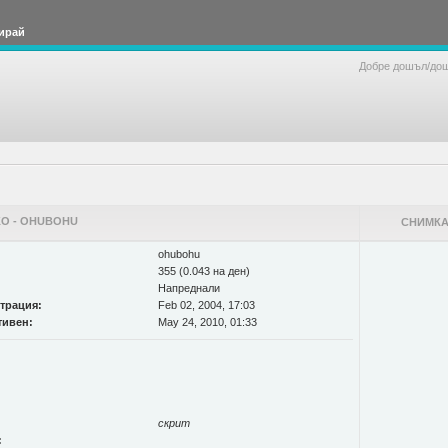
ирай
Добре дошъл/до
О - OHUBOHU
СНИМКА
ohubohu
355 (0.043 на ден)
Напреднали
страция:
Feb 02, 2004, 17:03
тивен:
May 24, 2010, 01:33
скрит
: