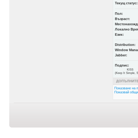
Текущ статус:
Пол:
Възраст:
Местонахожд
Локално Вре
Език:
Distribution:
Window Mana
Jabber:
Подпис:
KISS
(Keep It Simple, S
ДОПЪЛНИТЕ
Показване на п
Показвай общи 