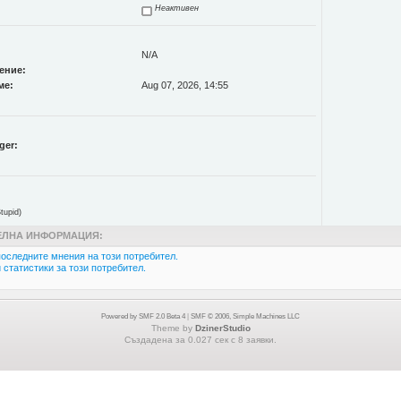
Неактивен
N/A
ение:
ме:
Aug 07, 2026, 14:55
ger:
tupid)
ЛНА ИНФОРМАЦИЯ:
оследните мнения на този потребител.
статистики за този потребител.
Powered by SMF 2.0 Beta 4
|
SMF © 2006, Simple Machines LLC
Theme by
DzinerStudio
Създадена за 0.027 сек с 8 заявки.