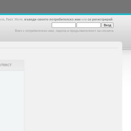
шла,
Гост
. Моля,
въведи своето потребителско име
или
се регистрирай
.
Влез с потребителско име, парола и продължителност на сесията
/ТЕКСТ