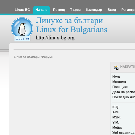
Linux-BG
Начало
Помощ
Търси
Календар
Вход
Регистр
Linux за българи: Форуми
НАКРАТК
Име:
Мнения:
Позиция:
Дата на реги
Последно Ак
ICQ:
AIM:
MSN:
YIM:
Мейл:
Уеб страница