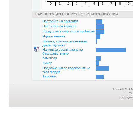
0
1
2
3
4
5
6
7
8
9
НАЙ-ПОПУЛЯРЕН ФОРУМ ПО БРОЙ ПУБЛИКАЦИИ
Настройка на програми
Настройка на хардуер
Хардуерни и софтуерни проблеми
Идеи и мнения
Живота, вселената и някакви
други глупости
Начини за увеличаване на
бързодействието
Коментар
Хумор
Предложения за подобрения на
този форум
Търсене
Powered by SMF 2.0
Th
Създадена