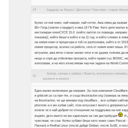
14
Хардуер за Линукс
/
Десктопи
/
Нов комп, стария Линукс
Купих си нов комп, най-накрая, най-сетне. Ама няма да казвам
80+ Голд (златен стандарт) и има 16 ГБ Рам. Като цяло малък кл
инсталиран опенСУСЕ 15.0 (който лаптоп се повреди, направо 
показва}), който беше и който е на 11 год. и който сложих в нов
на новия комп и процесора и той се разпознава, който е от 20
новия процесор, всичко си работи, сега от новия комп пиша. И
актуални, ама вече станах малко чичо и не държа толкова да 
нещо и спря да отбелязва прогреса, който правя със BOINC, н
използвам, и на него изчислявам научни задачи на World Commun
Хумор, сатира и забава
/
Живота, вселената и някакви 
15
малките-и-меките
Едно малко включване да направя. За тази компания Cloudflare.
и gridcoin.us са при тях, и също linuxtracker.org (тракера за л
на linuxtracker, че ще минава под cloudflare... все хубави сайт
phoronix-а е мн хубав сайт, този ентусиаст много е допринесъл
излезе че е най-добрия по отношение на поддръжка на нов хард
вървят, дето името не ми харесвало на тая дистрибуция
. И
чувствам, че съм. Колко хубаво беше като знаех само Pascal -
Паскал) и Redhat Linux (после дойде Debian, после SuSE, и пос