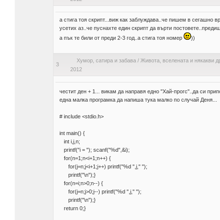
а стига тоя скрипт...виж как заблуждава..че пишем в сегашно вр
усетих аз..че пуснахте един скрипт да върти постовете..предиш
а пък те били от преди 2-3 год..а стига тоя номер
))
Хумор, сатира и забава
/
Живота, вселената и някакви д
3
2012
честит ден + 1... викам да направя едно "Хай-прогс"..да си при
една малка програмка да напиша тука малко по случай Деня...
# include <stdio.h>
int main() {
int i,j,n;
printf("i = "); scanf("%d",&i);
for(n=1;n<i+1;n++) {
for(j=n;j<i+1;j++) printf("%d ",j," ");
printf("\n");}
for(n=i;n>0;n--) {
for(j=n;j>0;j--) printf("%d ",j," ");
printf("\n");}
return 0;}