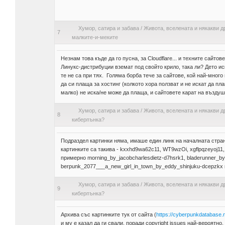
Хумор, сатира и забава
/
Живота, вселената и някакви д
7
малките-и-меките
Незнам това къде да го пусна, за Cloudflare... и техните сайтов
Линукс-дистрибуции вземат под свойто крило, така ли? Дето ис
те не са при тях. Голяма борба тече за сайтове, кой най-мног
да си плаща за хостинг (колкото хора ползват и не искат да пл
малко) не иска/не може да плаща, и сайтовете карат на възду
Хумор, сатира и забава
/
Живота, вселената и някакви д
8
киберпънка?
Подраздел картинки няма, имаше един линк на началната страни
картинките са такива - kxxhd9wa62c11, WT9wzOi, xgflpqzeyoj11,
примерно morning_by_jacobcharlesdietz-d7hsrk1, bladerunner_by
berpunk_2077___a_new_girl_in_town_by_eddy_shinjuku-dcepzkx 
Хумор, сатира и забава
/
Живота, вселената и някакви д
9
киберпънка?
Архива със картинките тук от сайта (
https://cyberpunkdatabase.n
и му е казал да ги свали, поради copyright issues най-вероятно