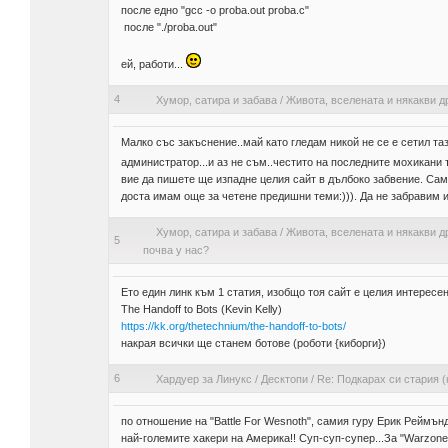
после едно "gcc -o proba.out proba.c"
после "./proba.out"
ей, работи...
4
Хумор, сатира и забава
/
Живота, вселената и някакви д
Малко със закъснение..май като гледам никой не се е сетил таз
администратор...и аз не съм..честито на последните мохикани 
вие да пишете ще изпадне целия сайт в дълбоко забвение. Сам
доста имам още за четене предишни теми:))). Да не забравим и
Хумор, сатира и забава
/
Живота, вселената и някакви д
5
почва у нас?
Ето един линк към 1 статия, изобщо тоя сайт е целия интересен
The Handoff to Bots (Kevin Kelly)
https://kk.org/thetechnium/the-handoff-to-bots/
накрая всички ще станем ботове (роботи {киборги})
6
Хардуер за Линукс
/
Десктопи
/
Re: Подкарах си стария 
по отношение на "Battle For Wesnoth", самия гуру Ерик Реймънд
най-големите хакери на Америка!! Суп-суп-супер...За "Warzone