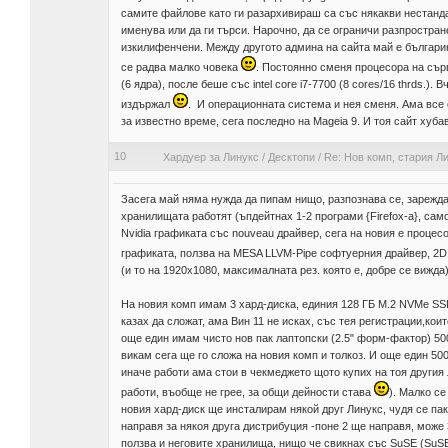
самите файлове като ги разархивираш са със някакви нестанда
именува или да ги търси. Нарочно, да се ограничи разпростран
изкилифенчени. Между другото админа на сайта май е българин. 
се радва малко човека
. Постоянно сменя процесора на сърв
(6 ядра), после беше със intel core i7-7700 (8 cores/16 thrds.)
издържал
. И операционната система и нея сменя. Ама все
за известно време, сега последно на Mageia 9. И тоя сайт хубаво
10
Хардуер за Линукс
/
Десктопи
/
Re: Нов комп, стария Ли
Засега май няма нужда да пипам нищо, разпознава се, зарежда,
хранилищата работят (ъпдейтнах 1-2 програми {Firefox-a}, са
Nvidia графиката със nouveau драйвер, сега на новия е процес
графиката, ползва на MESA LLVM-Pipe софтуерния драйвер, 2
(и то на 1920х1080, максималната рез. която е, добре се вижда)
На новия комп имам 3 хард-диска, единия 128 ГБ М.2 NVMe SSD 
казах да сложат, ама Вин 11 не исках, със тея регистрации,кои
още един имам чисто нов пак лаптопски (2.5" форм-фактор) 500 
викам сега ще го сложа на новия комп и толкоз. И още един 500Г
иначе работи ама стои в чекмеджето щото купих на тоя другия 
работи, въобще не грее, за общи дейности става
). Малко се
новия хард-диск ще инсталирам някой друг Линукс, чудя се пак 
направя за някоя друга дистрибуция -поне 2 ще направя, може 
ползва и неговите хранилища, нищо че свикнах със SuSE (SuSE 