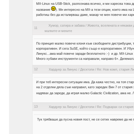
MX-Linux на USB-Stick, разпознава всичко, и ми харесва това ди
название
). Мн интересно на MX-a тези опции, които има на L
работиш без да исталирваш даже, макар че мен повече ми хар
Хумор, сатира и забава
/
Живота, вселената и някакви 
11
малките-и-меките
По принцип малко повече клоня към свободните дистрибуции, те
корпоративен. И сега SuSE, който също е корпоративен. И Убу
Линукс...ама май повече заради безплатното :-) и др. MX-Linux 
Много хубави инструменти са направали, направо 6+. Дилемат
12
Хардуер за Линукс
/
Десктопи
/
Re: Нов комп, стария Ли
И при теб интересни ситуации има. Да кажа честно, на тоя стар
на 2 отделни дяла съм направил, като заредих Вин 7 от стария 
надявах да зареди, да играя малко Galactic Civilization, aма не
13
Хардуер за Линукс
/
Десктопи
/
Re: Подкарах си стария
Тук трябваше да пусна новия пост, не се сетих навреме да не 