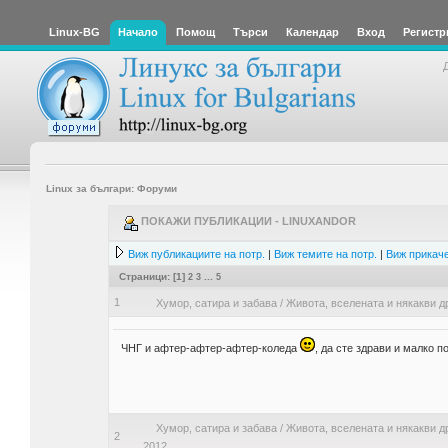
Linux-BG
Начало
Помощ
Търси
Календар
Вход
Регистр
Linux за българи: Форуми
ПОКАЖИ ПУБЛИКАЦИИ - LINUXANDOR
Виж публикациите на потр.
|
Виж темите на потр.
|
Виж прикаче
Страници: [
1
]
2
3
...
5
1
Хумор, сатира и забава
/
Живота, вселената и някакви д
ЧНГ и афтер-афтер-афтер-коледа
, да сте здрави и малко п
Хумор, сатира и забава
/
Живота, вселената и някакви д
2
2012