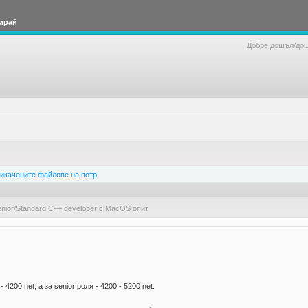
ирай
Добре дошъл/до
икачените файлове на потр
ior/Standard C++ developer c MacOS опит
4200 net, а за senior роля - 4200 - 5200 net.