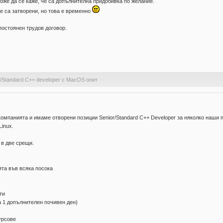
оже да се каже, че са допълнителна придобивка по желание.
е са затворени, но това е временно
 постоянен трудов договор.
Standard C++ developer c MacOS опит
панията и имаме отворени позиции Senior/Standard C++ Developer за няколко наши п
Linux.
 в две срещи.
та във всяка посока
ти
 1 допълнителен почивен ден)
урсове