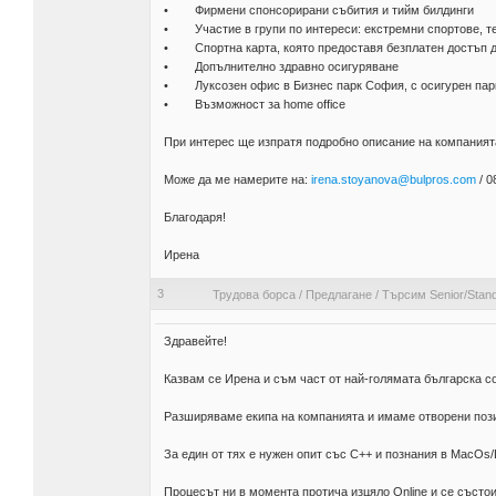
• Фирмени спонсорирани събития и тийм билдинги
• Участие в групи по интереси: екстремни спортове, те
• Спортна карта, която предоставя безплатен достъп д
• Допълнително здравно осигуряване
• Луксозен офис в Бизнес парк София, с осигурен парк
• Възможност за home office
При интерес ще изпратя подробно описание на компанията
Може да ме намерите на:
irena.stoyanova@bulpros.com
/ 0
Благодаря!
Ирена
3
Трудова борса
/
Предлагане
/
Търсим Senior/Stan
Здравейте!
Казвам се Ирена и съм част от най-голямата българска
Разширяваме екипа на компанията и имаме отворени позиц
За един от тях е нужен опит със С++ и познания в MacOs/
Процесът ни в момента протича изцяло Online и се състо