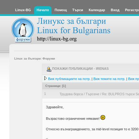
Linux-BG
Начало
Помощ
Търси
Календар
Вход
Регистр
Linux за българи: Форуми
ПОКАЖИ ПУБЛИКАЦИИ - IRENAS
Виж публикациите на потр.
|
Виж темите на потр.
|
Виж пр
Страници: [
1
]
1
Трудова борса
/
Търсене
/
Re: BULPROS търси Sen
Здравейте,
Възрастово ограничение нямаме!
Относно възнаграждението, за mid-level позиция то е 3200 - 