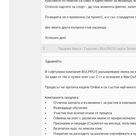
Курсовете по немски са само и единствено за желаещи, м
Относно картите за спорт - да, към момента финтес залит
Позицията не е временна (за проект), а е със стандартен
Ако имате други въпроси съм насреща.
Успешен ден!
2
Трудова борса
/
Търсене
/
BULPROS търси Senior/
Здравейте,
В софтуерна компания BULPROS разширяваме екипа на ком
За един от тях е нужен опит със С++ и познания в MacOs/
Процесът ни протича изцяло Online и се състои най-много
Компанията предлага:
• Отлична заплата и възможност за растеж в компания
• Въвеждащи обучения
• Участие във всички етапи от процеса
• Обмяна на опит с различни екипи от професионалис
• Признание и награди (Служител на месеца: получава
• Безплатен курс по немски език;
• Покритие на разходите за различни сертификати и к