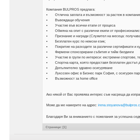
Компания BULPROS предлага:
• Отлична заплата и възможност за растеж в компания
• Въвеждащи обучения
• Участие във всички етапи от процеса
• Обмяна на опит с различни екипи от професионалис
• Признание и награди (Служител на месеца: получава
• Безплатен курс по немски език;
• Покритие на разходите за различни сертификати и к
• Фирмени спонсорирани събития и тийм билдинги
• Участие в групи по интереси: екстремни спортове, те
• Спортна карта, която предоставя безплатен достъп д
• Допълнително здравно осигуряване
• Луксозен офис в Бизнес парк София, с осигурен парк
• Възможност за home office
Ако някой от Вас проявява интерес съм насреща да изпра
Може да ме намерите на адрес:
irena.stoyanova@bulpros.
Благодаря Ви за вниманието с пожелания за успешна сед
Страници: [
1
]