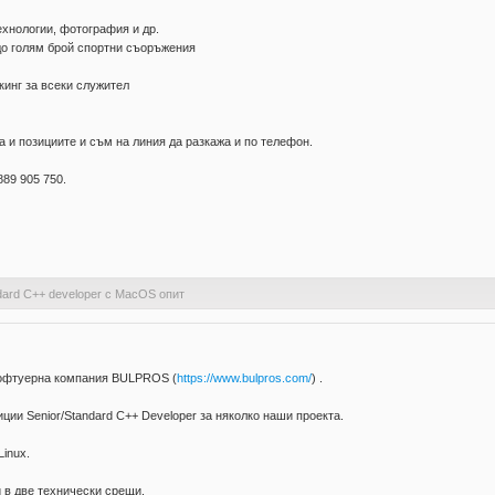
хнологии, фотография и др.
о голям брой спортни съоръжения
инг за всеки служител
 и позициите и съм на линия да разкажа и по телефон.
889 905 750.
dard C++ developer c MacOS опит
 софтуерна компания BULPROS (
https://www.bulpros.com/
) .
ии Senior/Standard C++ Developer за няколко наши проекта.
Linux.
и в две технически срещи.