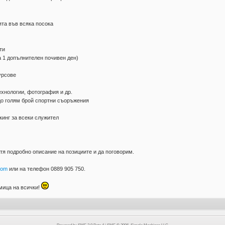
та във всяка посока
ти
 1 допълнителен почивен ден)
урсове
хнологии, фотография и др.
о голям брой спортни съоръжения
инг за всеки служител
тя подробно описание на позициите и да поговорим.
com
или на телефон 0889 905 750.
мица на всички!