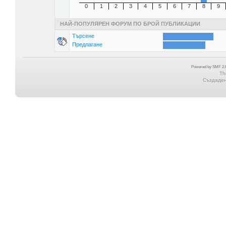
0
1
2
3
4
5
6
7
8
9
НАЙ-ПОПУЛЯРЕН ФОРУМ ПО БРОЙ ПУБЛИКАЦИИ
Търсене
Предлагане
Powered by SMF 2.0
Th
Създадена