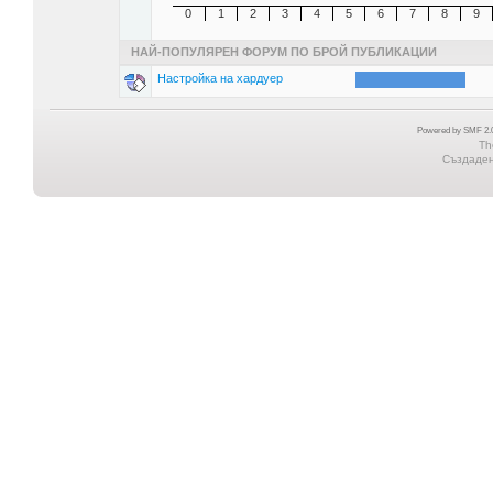
0
1
2
3
4
5
6
7
8
9
НАЙ-ПОПУЛЯРЕН ФОРУМ ПО БРОЙ ПУБЛИКАЦИИ
Настройка на хардуер
Powered by SMF 2.0
Th
Създадена