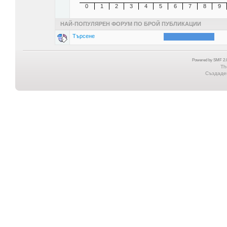
0
1
2
3
4
5
6
7
8
9
НАЙ-ПОПУЛЯРЕН ФОРУМ ПО БРОЙ ПУБЛИКАЦИИ
Търсене
Powered by SMF 2.0
Th
Създаден