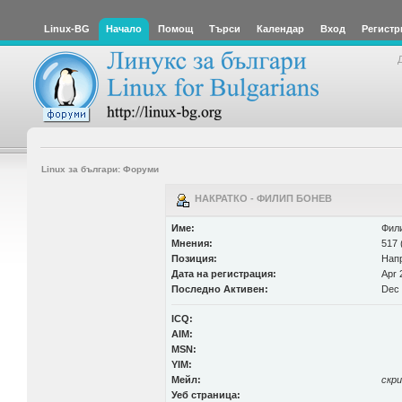
Linux-BG
Начало
Помощ
Търси
Календар
Вход
Регистр
Linux за българи: Форуми
НАКРАТКО - ФИЛИП БОНЕВ
Име:
Фил
Мнения:
517 
Позиция:
Нап
Дата на регистрация:
Apr 
Последно Активен:
Dec 
ICQ:
AIM:
MSN:
YIM:
Мейл:
скр
Уеб страница: