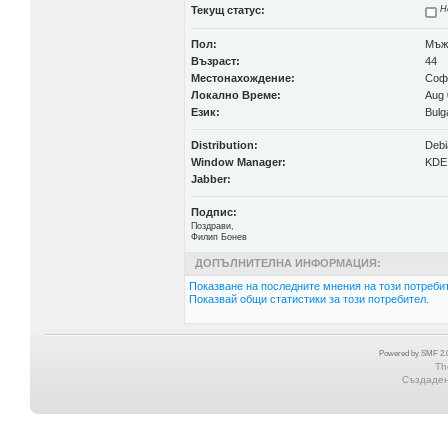
Текущ статус:
Н
Пол:
Мъж
Възраст:
44
Местонахождение:
Соф
Локално Време:
Aug 
Език:
Bulg
Distribution:
Debi
Window Manager:
KDE
Jabber:
Подпис:
Поздрави,
Филип Бонев
ДОПЪЛНИТЕЛНА ИНФОРМАЦИЯ:
Показване на последните мнения на този потребит
Показвай общи статистики за този потребител.
Powered by SMF 2.0
Th
Създадена