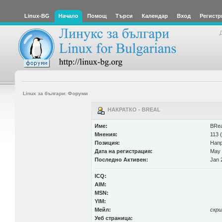
Linux-BG
Начало
Помощ
Търси
Календар
Вход
Регистр
Linux за българи: Форуми
НАКРАТКО - BREAL
Име:
BRe
Мнения:
113 
Позиция:
Нап
Дата на регистрация:
May 
Последно Активен:
Jan 
ICQ:
AIM:
MSN:
YIM:
Мейл:
скр
Уеб страница: