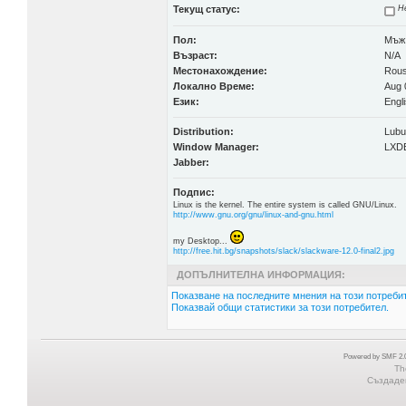
Текущ статус:
Не
Пол:
Мъж
Възраст:
N/A
Местонахождение:
Rou
Локално Време:
Aug 
Език:
Engl
Distribution:
Lubu
Window Manager:
LXD
Jabber:
Подпис:
Linux is the kernel. The entire system is called GNU/Linux.
http://www.gnu.org/gnu/linux-and-gnu.html
my Desktop...
http://free.hit.bg/snapshots/slack/slackware-12.0-final2.jpg
ДОПЪЛНИТЕЛНА ИНФОРМАЦИЯ:
Показване на последните мнения на този потребит
Показвай общи статистики за този потребител.
Powered by SMF 2.0
Th
Създаден