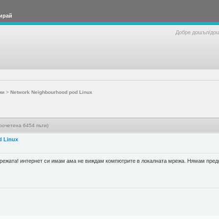
ирай
Добре дошъл/до
ми
>
Network Neighbourhood pod Linux
рочетена 6454 пъти)
d Linux
ежата! интернет си имам ама не виждам компютрите в локалната мрежа. Нямам предста