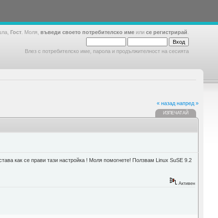
шла,
Гост
. Моля,
въведи своето потребителско име
или
се регистрирай
.
Влез с потребителско име, парола и продължителност на сесията
« назад
напред »
ИЗПЕЧАТАЙ
ва как се прави тази настройка ! Моля помогнете! Ползвам Linux SuSE 9.2
Активен