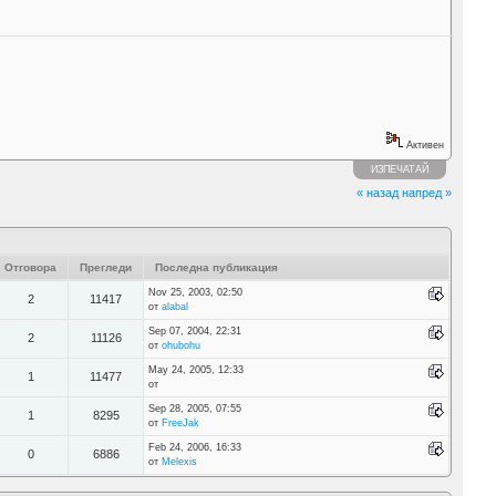
Активен
ИЗПЕЧАТАЙ
« назад
напред »
Отговора
Прегледи
Последна публикация
Nov 25, 2003, 02:50
2
11417
от
alabal
Sep 07, 2004, 22:31
2
11126
от
ohubohu
May 24, 2005, 12:33
1
11477
от
Sep 28, 2005, 07:55
1
8295
от
FreeJak
Feb 24, 2006, 16:33
0
6886
от
Melexis