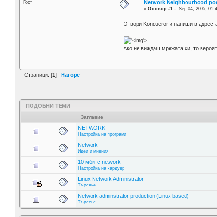
Network Neighbourhood po
Гост
«
Отговор #1 -:
Sep 04, 2005, 01:4
Отвори Konqueror и напиши в адрес-а
'>
Ако не виждаш мрежата си, то вероя
Страници: [
1
]
Нагоре
ПОДОБНИ ТЕМИ
Заглавие
NETWORK
Настройка на програми
Network
Идеи и мнения
10 мбитс network
Настройка на хардуер
Linux Network Administrator
Търсене
Network adminstrator production (Linux based)
Търсене