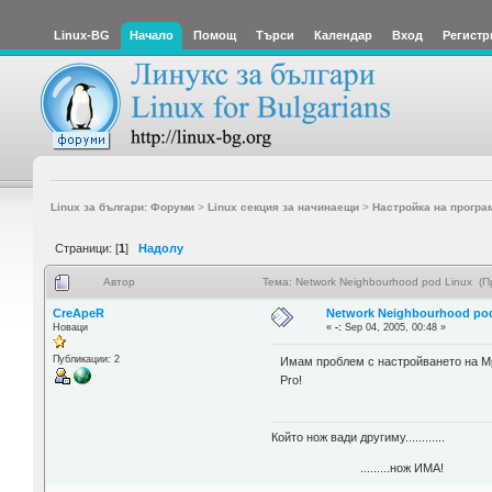
Linux-BG
Начало
Помощ
Търси
Календар
Вход
Регистр
Linux за българи: Форуми
>
Linux секция за начинаещи
>
Настройка на програ
Страници: [
1
]
Надолу
Автор
Тема: Network Neighbourhood pod Linux (П
CreApeR
Network Neighbourhood po
Новаци
«
-:
Sep 04, 2005, 00:48 »
Публикации: 2
Имам проблем с настройването на Мр
Pro!
Който нож вади другиму............
.........нож ИМА!