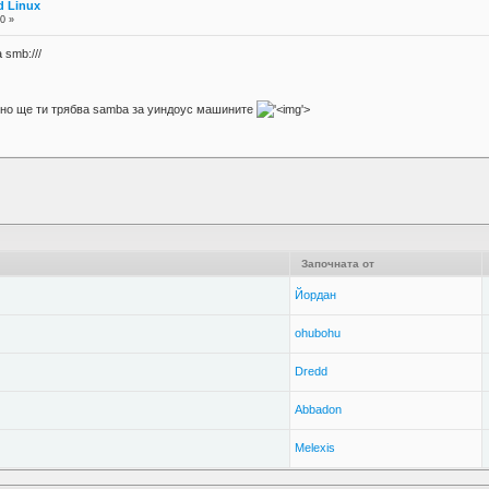
d Linux
0 »
 smb:///
тно ще ти трябва samba за уиндоус машините
'>
Започната от
Йордан
ohubohu
Dredd
Abbadon
Melexis