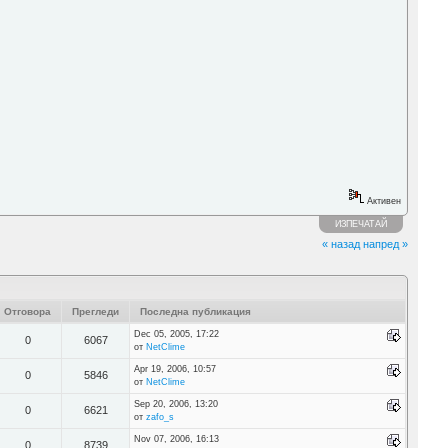
Активен
ИЗПЕЧАТАЙ
« назад
напред »
Отговора
Прегледи
Последна публикация
Dec 05, 2005, 17:22
0
6067
от
NetClime
Apr 19, 2006, 10:57
0
5846
от
NetClime
Sep 20, 2006, 13:20
0
6621
от
zafo_s
Nov 07, 2006, 16:13
0
8739