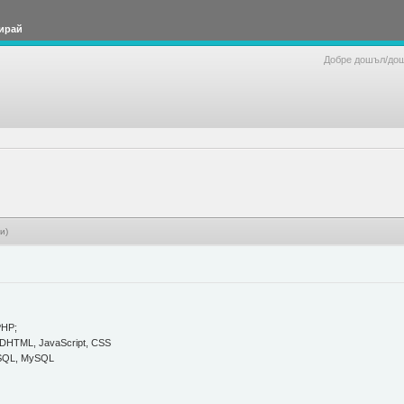
ирай
Добре дошъл/до
и)
PHP;
, DHTML, JavaScript, CSS
reSQL, MySQL