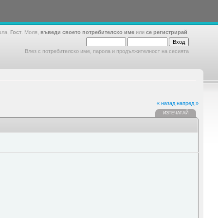
шла,
Гост
. Моля,
въведи своето потребителско име
или
се регистрирай
.
Влез с потребителско име, парола и продължителност на сесията
« назад
напред »
ИЗПЕЧАТАЙ