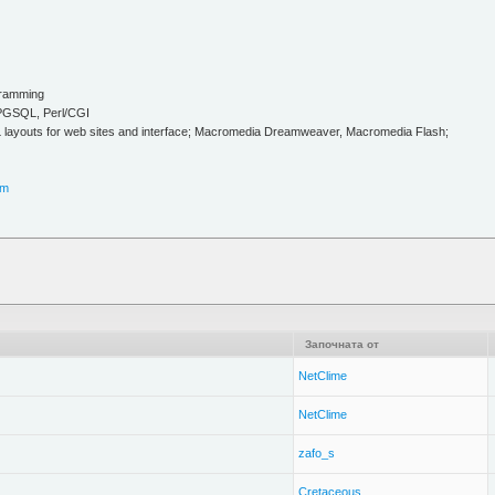
gramming
LPGSQL, Perl/CGI
 layouts for web sites and interface; Macromedia Dreamweaver, Macromedia Flash;
om
Започната от
NetClime
NetClime
zafo_s
Cretaceous