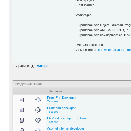
• Team player
• Fast learner
Advantages:
• Experience with Object-Oriented Pro
• Experience with XML, XSLT, DTD, P
• Experience with development of HTML
If you are interested:
Apply on-line at:
http://jobs.aiidatapro.c
Страници: [
1
]
Нагоре
ПОДОБНИ ТЕМИ
Заглавие
Front End Developer
Търсене
Front end developer
Търсене
Php/perl developer (on linux)
Търсене
Asp.net internet developer