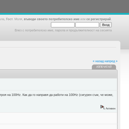
шла,
Гост
. Моля,
въведи своето потребителско име
или
се регистрирай
.
Влез с потребителско име, парола и продължителност на сесията
« назад
напред »
ИЗПЕЧАТАЙ
троя на 100Hz. Как да го направя да работи на 100Hz (сигурен съм, че може,
Активен