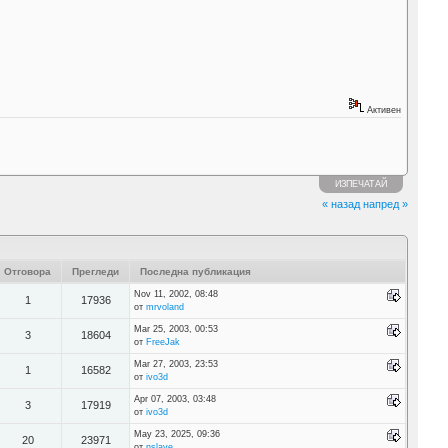
Активен
ИЗПЕЧАТАЙ
« назад
напред »
Отговора
Прегледи
Последна публикация
Nov 11, 2002, 08:48
1
17936
от
mrvoland
Mar 25, 2003, 00:53
3
18604
от
FreeJak
Mar 27, 2003, 23:53
1
16582
от
ivo3d
Apr 07, 2003, 03:48
3
17919
от
ivo3d
May 23, 2025, 09:36
20
23971
от
nslave