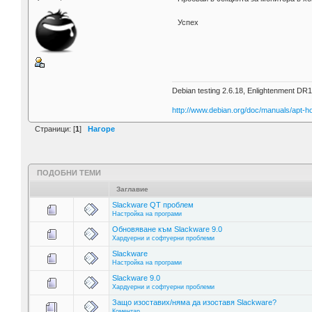
Успех
Debian testing 2.6.18, Enlightenment DR
http://www.debian.org/doc/manuals/apt-h
Страници: [
1
]
Нагоре
ПОДОБНИ ТЕМИ
Заглавие
Slackware QT проблем
Настройка на програми
Обновяване към Slackware 9.0
Хардуерни и софтуерни проблеми
Slackware
Настройка на програми
Slackware 9.0
Хардуерни и софтуерни проблеми
Защо изоставих/няма да изоставя Slackware?
Коментар