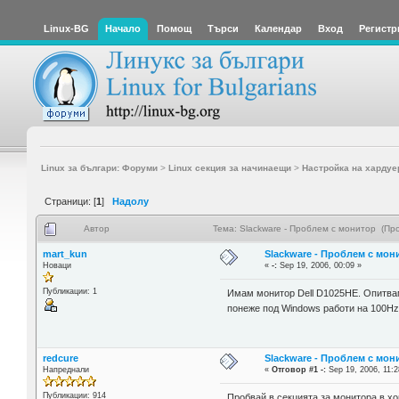
Linux-BG
Начало
Помощ
Търси
Календар
Вход
Регистр
Linux за българи: Форуми
>
Linux секция за начинаещи
>
Настройка на хардуе
Страници: [
1
]
Надолу
Автор
Тема: Slackware - Проблем с монитор (Пр
mart_kun
Slackware - Проблем с мон
Новаци
«
-:
Sep 19, 2006, 00:09 »
Публикации: 1
Имам монитор Dell D1025HE. Опитвам с
понеже под Windows работи на 100Hz
redcure
Slackware - Проблем с мон
Напреднали
«
Отговор #1 -:
Sep 19, 2006, 11:2
Публикации: 914
Пробвай в секцията за монитора в xor