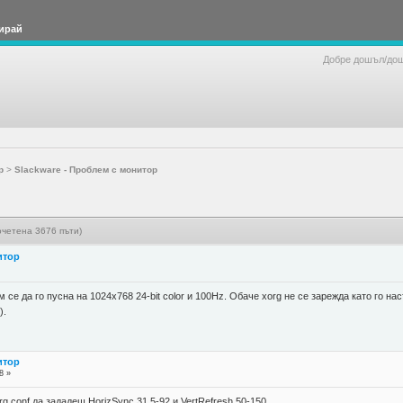
ирай
Добре дошъл/до
р
>
Slackware - Проблем с монитор
очетена 3676 пъти)
итор
е да го пусна на 1024x768 24-bit color и 100Hz. Обаче xorg не се зарежда като го нас
).
итор
8 »
g.conf да зададеш HorizSync 31.5-92 и VertRefresh 50-150