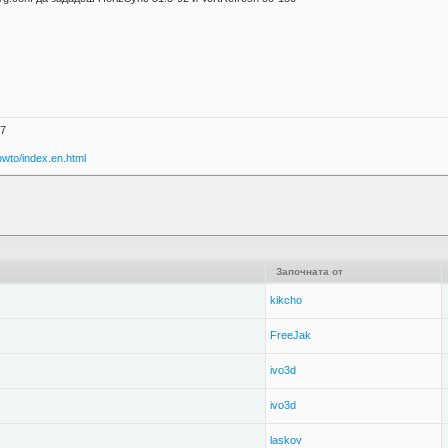
17
owto/index.en.html
Започната от
kikcho
FreeJak
ivo3d
ivo3d
laskov