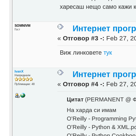
харесаш нещо само кажи ка
SOMNIVM
Интернет прог
Гост
«
Отговор #3 -:
Feb 27, 20
Виж линковете
тук
IvanX
Интернет прог
Напреднали
«
Отговор #4 -:
Feb 27, 20
Публикации: 48
Цитат
(PERMANENT @ Фев
На харда си имам
O'Reilly - Programming Py
O'Reilly - Python & XML.p
O'Reilly - Python Cookbo