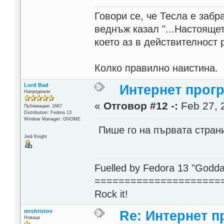
Говори се, че Тесла е заб
веднъж казал "...Настоящет
което аз в действителност 
Колко правилно наистина.
Lord Bad
Интернет прог
Напреднали
«
Отговор #12 -:
Feb 27, 
Публикации: 1667
Distribution: Fedora 13
Window Manager: GNOME
Пише го на първата страни
Jedi Knight
Fuelled by Fedora 13 "Godda
=====================
Rock it!
mrshristov
Re: Интернет п
Новаци