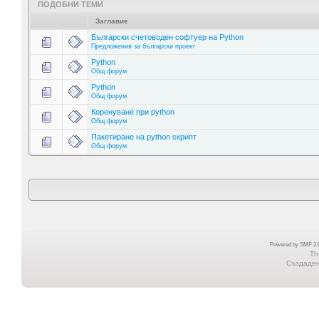
ПОДОБНИ ТЕМИ
Заглавие
Български счетоводен софтуер на Python
Предложения за български проект
Python
Общ форум
Python
Общ форум
Коренуване при python
Общ форум
Пакетиране на python скрипт
Общ форум
Powered by SMF 2.0
Th
Създадена