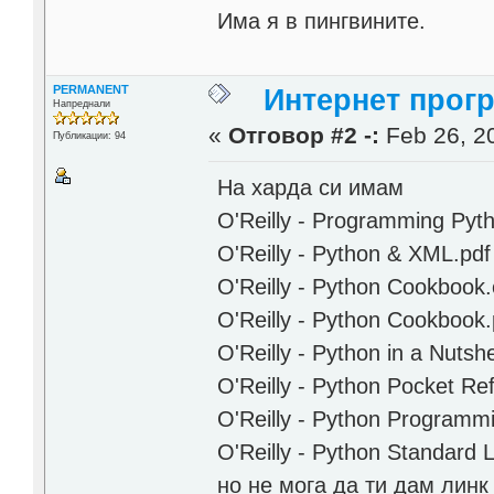
Има я в пингвините.
PERMANENT
Интернет прог
Напреднали
«
Отговор #2 -:
Feb 26, 20
Публикации: 94
На харда си имам
O'Reilly - Programming Pyt
O'Reilly - Python & XML.pdf
O'Reilly - Python Cookbook
O'Reilly - Python Cookbook.
O'Reilly - Python in a Nutsh
O'Reilly - Python Pocket Re
O'Reilly - Python Program
O'Reilly - Python Standard 
но не мога да ти дам линк