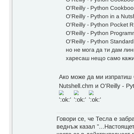
O'Reilly - Python Cookboo
O'Reilly - Python in a Nut
O'Reilly - Python Pocket 
O'Reilly - Python Progra
O'Reilly - Python Standard
но не мога да ти дам ли
харесаш нещо само кажи 
Ако може да ми изпратиш O'R
Nutshell.chm и O'Reilly -
Говори се, че Тесла е заб
веднъж казал "...Настоящет