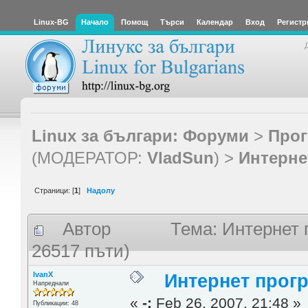
Linux-BG
Начало
Помощ
Търси
Календар
Вход
Регистр
Linux за българи: Форуми
>
Прог
(МОДЕРАТОР:
VladSun
) >
Интерне
Страници: [
1
]
Надолу
Автор
Тема: Интернет 
26517 пъти)
IvanX
Интернет прог
Напреднали
«
-:
Feb 26, 2007, 21:48 »
Публикации: 48