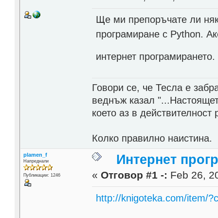
Ще ми препоръчате ли няко
програмиране с Python. А
интернет програмирането
Говори се, че Тесла е заб
веднъж казал "...Настоящет
което аз в действителност 
Колко правилно наистина.
plamen_f
Интернет прог
Напреднали
«
Отговор #1 -:
Feb 26, 20
Публикации: 1246
http://knigoteka.com/item/