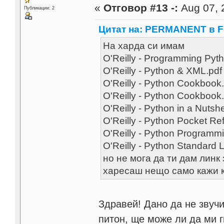
«
Отговор #13 -:
Aug 07, 
Публикации: 2
Цитат на: PERMANENT в Fe
На харда си имам
O'Reilly - Programming Pyt
O'Reilly - Python & XML.pdf
O'Reilly - Python Cookbook
O'Reilly - Python Cookbook
O'Reilly - Python in a Nutsh
O'Reilly - Python Pocket Re
O'Reilly - Python Program
O'Reilly - Python Standard 
но не мога да ти дам линк
харесаш нещо само кажи ка
Здравей! Дано да не звуч
питон, ще може ли да ми 