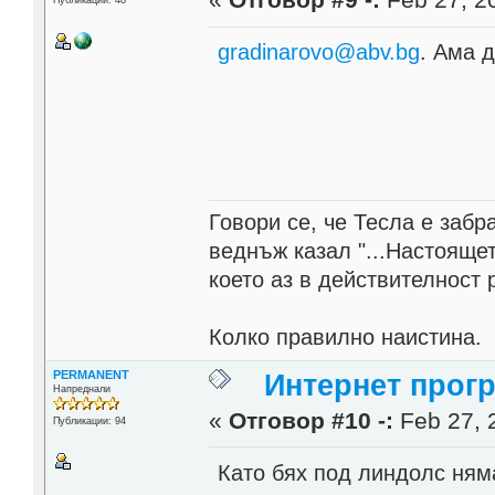
gradinarovo@abv.bg
. Ама д
Говори се, че Тесла е заб
веднъж казал "...Настоящет
което аз в действителност 
Колко правилно наистина.
PERMANENT
Интернет прог
Напреднали
«
Отговор #10 -:
Feb 27, 
Публикации: 94
Като бях под линдолс ням