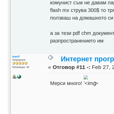
комунист съм не давам па
flash mx струва 300$ то тр
ползваш на домашното си 
а за тези pdf chm докумен
разпространението им
IvanX
Интернет прог
Напреднали
«
Отговор #11 -:
Feb 27, 
Публикации: 48
Мерси много!
'>