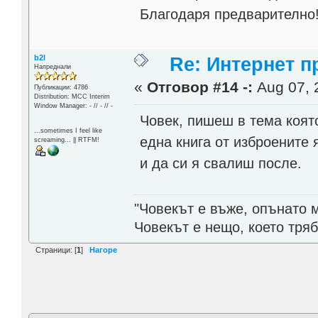
Благодаря предварително!
b2l
Re: Интернет п
Напреднали
«
Отговор #14 -:
Aug 07, 
Публикации: 4786
Distribution: MCC Interim
Window Manager: - // - // -
Човек, пишеш в тема която
...sometimes I feel like
една книга от изброените 
screaming... || RTFM!
и да си я свалиш после.
"Човекът е въже, опънато 
Човекът е нещо, което тря
Страници: [
1
]
Нагоре