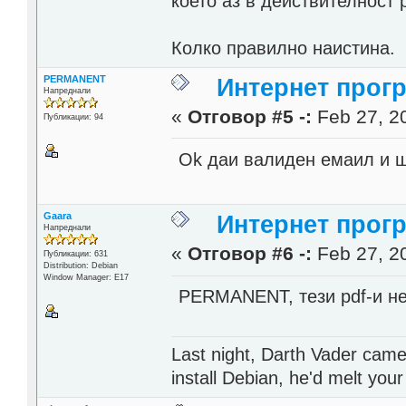
което аз в действителност 
Колко правилно наистина.
PERMANENT
Интернет прог
Напреднали
«
Отговор #5 -:
Feb 27, 20
Публикации: 94
Ok даи валиден емаил и ще
Gaara
Интернет прог
Напреднали
«
Отговор #6 -:
Feb 27, 20
Публикации: 631
Distribution: Debian
Window Manager: E17
PERMANENT, тези pdf-и не
Last night, Darth Vader came
install Debian, he'd melt your