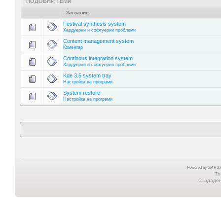
ПОДОБНИ ТЕМИ
Заглавие
Festival synthesis system
Хардуерни и софтуерни проблеми
Content management system
Коментар
Continous integration system
Хардуерни и софтуерни проблеми
Kde 3.5 system tray
Настройка на програми
System restore
Настройка на програми
Powered by SMF 2.0
Th
Създадена