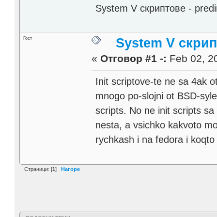
System V скриптовe - predims
Гост
System V скри
«
Отговор #1 -:
Feb 02, 20
Init scriptove-te ne sa 4ak 
mnogo po-slojni ot BSD-syle
scripts. No ne init scripts 
nesta, a vsichko kakvoto mo
rychkash i na fedora i koqto 
Страници: [
1
]
Нагоре