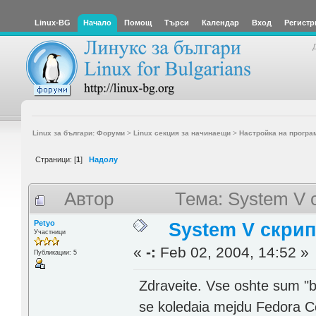
Linux-BG
Начало
Помощ
Търси
Календар
Вход
Регистр
Linux за българи: Форуми
>
Linux секция за начинаещи
>
Настройка на програ
Страници: [
1
]
Надолу
Автор
Тема: System V 
Petyo
System V скри
Участници
«
-:
Feb 02, 2004, 14:52 »
Публикации: 5
Zdraveite. Vse oshte sum "
se koledaia mejdu Fedora Co