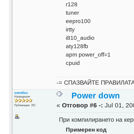
r128
tuner
eepro100
irtty
i810_audio
aty128fb
apm power_off=1
cpuid
-= СПАЗВАЙТЕ ПРАВИЛАТ
sverdlov
Power down
Напреднали
«
Отговор #6 -:
Jul 01, 20
Публикации: 351
При компилирането на кер
Примерен код