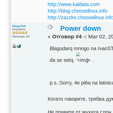
http://www.kaldata.com
http://blog.chooselinux.info
http://zazzko.chooselinux.inf
XaugyTuH
Power down
Напреднали
«
Отговор #4 -:
Mar 02, 20
Публикации: 267
Blagodarq mnogo na IvanST.
da se setq.
'>
.
p.s.:Sorry, 4e pi6a na lat
Когато говорите, трябва ду
Не правете от мухата слон