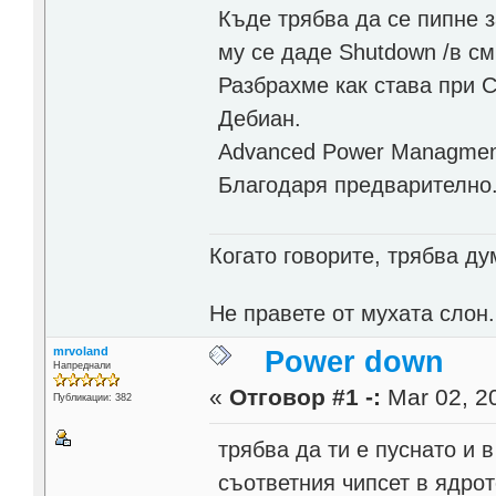
Къде трябва да се пипне 
му се даде Shutdown /в см
Разбрахме как става при С
Дебиан.
Advanced Power Managment
Благодаря предварително
Когато говорите, трябва ду
Не правете от мухата слон
mrvoland
Power down
Напреднали
«
Отговор #1 -:
Mar 02, 20
Публикации: 382
трябва да ти е пуснато и
съответния чипсет в ядро