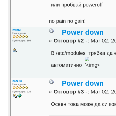
или пробвай poweroff
no pain no gain!
IvanST
Power down
Напреднали
«
Отговор #2 -:
Mar 02, 20
Публикации: 369
В /etc/modules трябва да
автоматично
'>
zazzko
Power down
Напреднали
«
Отговор #3 -:
Mar 02, 20
Публикации: 626
Освен това може да си ко