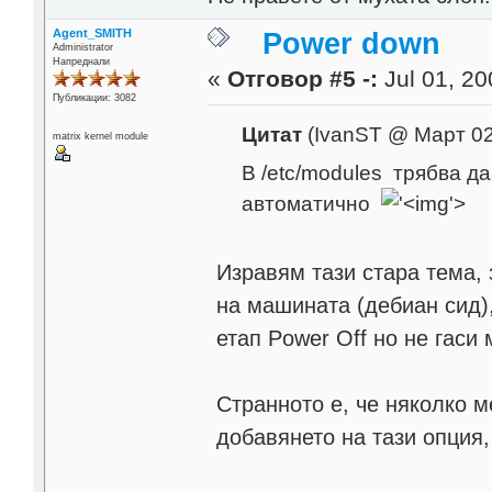
Agent_SMITH
Power down
Administrator
Напреднали
«
Отговор #5 -:
Jul 01, 20
Публикации: 3082
Цитат
(IvanST @ Март 02
matrix kernel module
В /etc/modules трябва д
автоматично
'>
Изравям тази стара тема,
на машината (дебиан сид)
етап Power Off но не гаси
Странното е, че няколко 
добавянето на тази опция,