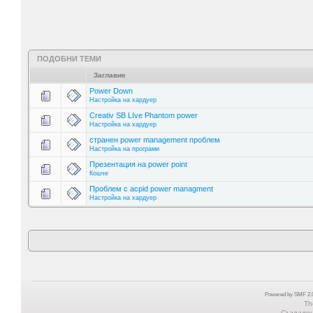
ПОДОБНИ ТЕМИ
Заглавие
Power Down
Настройка на хардуер
Creativ SB LIve Phantom power
Настройка на хардуер
странен power management проблем
Настройка на програми
Презентация на power point
Кошче
Проблем с acpid power managment
Настройка на хардуер
Powered by SMF 2.0
Th
Създадена