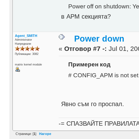
Power off on shutdown: Y
в АРМ секцията?
Agent_SMITH
Power down
Administrator
Напреднали
«
Отговор #7 -:
Jul 01, 20
Публикации: 3082
Примерен код
matrix kernel module
# CONFIG_APM is not set
Явно съм го проспал.
-= СПАЗВАЙТЕ ПРАВИЛАТ
Страници: [
1
]
Нагоре