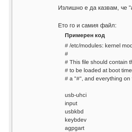
Излишно е да казвам, че 
Ето го и самия файл:
Примерен код
# /etc/modules: kernel mod
#
# This file should contain
# to be loaded at boot tim
# a "#", and everything on 
usb-uhci
input
usbkbd
keybdev
agpgart