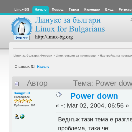
Linux-BG
Начало
Помощ
Търси
Календар
Вход
Регистр
Linux за българи: Форуми
>
Linux секция за начинаещи
>
Настройка на програ
Страници: [
1
]
Надолу
Автор
Тема: Power dow
XaugyTuH
Power down
Напреднали
«
-:
Mar 02, 2004, 06:56 »
Публикации: 267
Веднъж тази тема е разгл
проблема, така че: