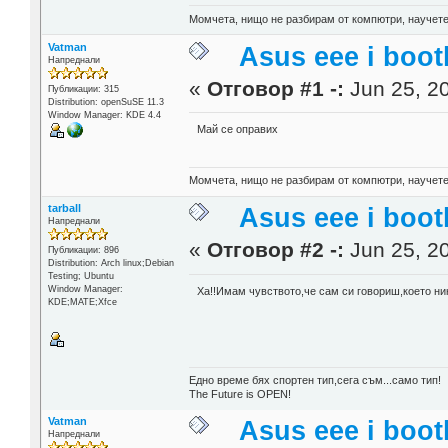
Момчета, нищо не разбирам от компютри, научете
Vatman
Asus eee i boot
Напреднали
«
Отговор #1 -:
Jun 25, 20
Публикации: 315
Distribution: openSuSE 11.3
Window Manager: KDE 4.4
Май се оправих
Момчета, нищо не разбирам от компютри, научете
tarball
Asus eee i boot
Напреднали
«
Отговор #2 -:
Jun 25, 20
Публикации: 896
Distribution: Arch linux;Debian
Testing; Ubuntu
Window Manager:
Ха!!Имам чувството,че сам си говориш,което ни
KDE;MATE;Xfce
Едно време бях спортен тип,сега съм...само тип!
The Future is OPEN!
Vatman
Asus eee i boot
Напреднали