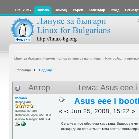
Linux-BG
Начало
Помощ
Търси
Календар
Вход
Регистр
Linux за българи: Форуми
>
Linux секция за начинаещи
>
Настройка на програ
Страници: [
1
]
Надолу
Автор
Тема: Asus eee i
Vatman
Asus eee i boot
Напреднали
«
-:
Jun 25, 2008, 15:22 »
Публикации: 315
Distribution: openSuSE 11.3
Window Manager: KDE 4.4
Сега не ми се обеснява как стана. Въпроса е че
огледа да се впечатли от това което е инсталир