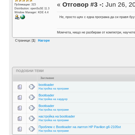
«
Отговор #3 -:
Jun 26, 20
Публикации: 315
Distribution: openSuSE 11.3
Window Manager: KDE 4.4
Не, просто щях с една програма да си правя буут
Момчета, нищо не разбирам от компютри, научете
Страници: [
1
]
Нагоре
ПОДОБНИ ТЕМИ
Заглавие
bootloader
Настройка на програми
Bootloader
Настройка на хардуер
Bootloader
Настройка на програми
настройка на bootloader
Настройка на програми
Проблем с Bootloader на лаптоп HP Pavilion g6-2105st
Настройка на програми