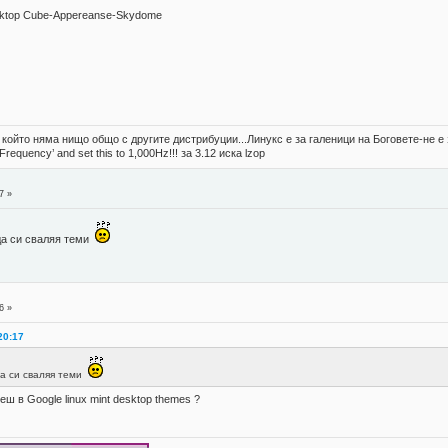
sktop Cube-Appereanse-Skydome
, който няма нищо общо с другите дистрибуции...Линукс е за галеници на Боговете-не 
 Frequency’ and set this to 1,000Hz!!! за 3.12 иска lzop
7 »
да си сваляя теми
6 »
20:17
да си сваляя теми
еш в Google linux mint desktop themes ?