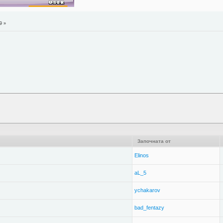
9 »
Започната от
Elinos
aL_5
ychakarov
bad_fentazy