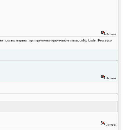
Активен
е за простосмъртни...при прекомпилиране-make menuconfig, Under ‘Processor
Активен
Активен