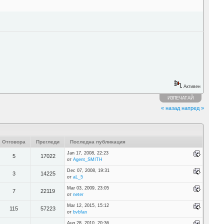
Активен
ИЗПЕЧАТАЙ
« назад
напред »
Отговора
Прегледи
Последна публикация
Jan 17, 2008, 22:23
5
17022
от
Agent_SMITH
Dec 07, 2008, 19:31
3
14225
от
aL_5
Mar 03, 2009, 23:05
7
22119
от
neter
Mar 12, 2015, 15:12
115
57223
от
bvbfan
Aug 28, 2010, 20:36