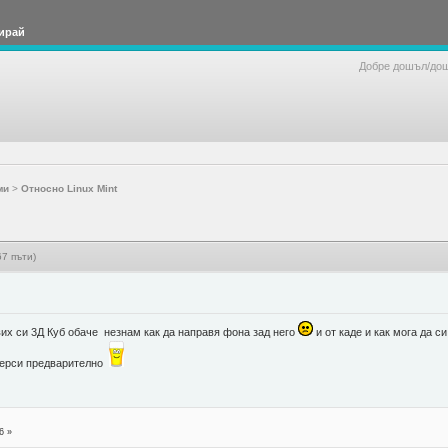
ирай
Добре дошъл/до
ми
>
Относно Linux Mint
7 пъти)
вих си 3Д Куб обаче незнам как да направя фона зад него
и от каде и как мога да 
Мерси предварително
6 »