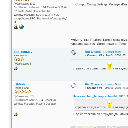
Публикации: 1302
Compiz Config Settings Manager-De
Distribution: Kubuntu 14.04 Realtime 3.12.0-
rt2 JACK Audio Connection Kit
Window Manager: KDE 4.13.3 !!! VLC-
настр-Аудио-SRC-Sinc function(best quality)
М
Кубунту със Realtime Kernel дава звук
type and features’, Scroll down to ‘Timer
bad_fentazy
Re: Относно Linux Mint
Участници
«
Отговор #2 -:
Jan 04, 2010, 20:1
Публикации: 8
справих се с декстопа
а от каде 
c2h5oh
Re: Относно Linux Mint
Напреднали
«
Отговор #3 -:
Jan 04, 2010, 21:3
Цитат на: bad_fentazy в Jan 04, 2010, 
Публикации: 675
Distribution: CentOS 7.4 Fedora 28
Window Manager: Plasma Desktop
справих се с декстопа
а от каде 
Е де че толкова ли е трудно да напиш