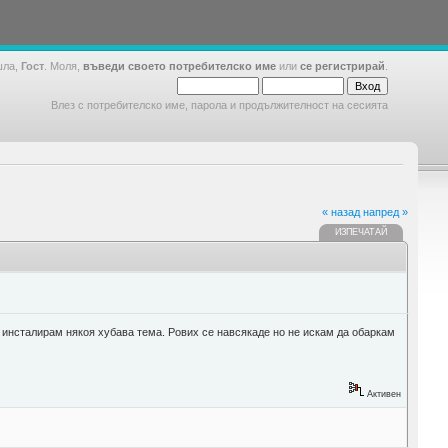
шла,
Гост
. Моля,
въведи своето потребителско име
или
се регистрирай
.
Влез с потребителско име, парола и продължителност на сесията
« назад
напред »
ИЗПЕЧАТАЙ
си инсталирам някоя хубава тема. Рових се навсякаде но не искам да обаркам
Активен