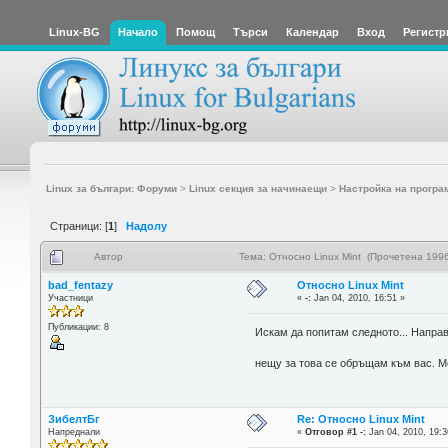
Linux-BG
Начало
Помощ
Търси
Календар
Вход
Регистр
Linux за българи: Форуми
>
Linux секция за начинаещи
>
Настройка на програ
Страници: [
1
]
Надолу
Автор
Тема: Относно Linux Mint (Прочетена 1996
bad_fentazy
Относно Linux Mint
Участници
«
-:
Jan 04, 2010, 16:51 »
Публикации: 8
Искам да попитам следното... Напра
нещу за това се обръщам към вас. 
ЗибелтБг
Re: Относно Linux Mint
Напреднали
«
Отговор #1 -:
Jan 04, 2010, 19:3