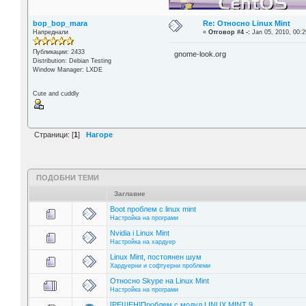
bop_bop_mara
Re: Относно Linux Mint
Напреднали
«
Отговор #4 -:
Jan 05, 2010, 00:2
Публикации: 2433
gnome-look.org
Distribution: Debian Testing
Window Manager: LXDE
Cute and cuddly
Страници: [
1
]
Нагоре
ПОДОБНИ ТЕМИ
Заглавие
Boot проблем с linux mint
Настройка на програми
Nvidia i Linux Mint
Настройка на хардуер
Linux Mint, постоянен шум
Хардуерни и софтуерни проблеми
Относно Skype на Linux Mint
Настройка на програми
[РЕШЕН]Проблем с модул LINUX MINT 9