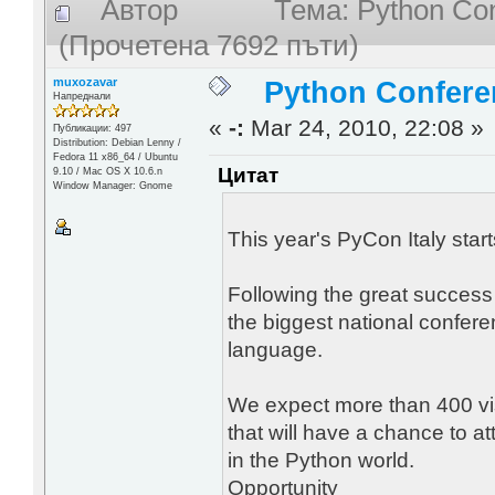
Автор
Тема: Python Conf
(Прочетена 7692 пъти)
muxozavar
Python Conferenc
Напреднали
«
-:
Mar 24, 2010, 22:08 »
Публикации: 497
Distribution: Debian Lenny /
Fedora 11 x86_64 / Ubuntu
Цитат
9.10 / Mac OS X 10.6.n
Window Manager: Gnome
This year's PyCon Italy star
Following the great success o
the biggest national confer
language.
We expect more than 400 vi
that will have a chance to a
in the Python world.
Opportunity