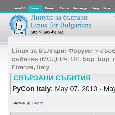
Linux-BG
Начало
Помощ
Търси
Календар
Вход
Регистр
Linux за българи: Форуми
>
съоб
събития
(МОДЕРАТОР:
bop_bop_
Firenze, Italy
СВЪРЗАНИ СЪБИТИЯ
PyCon Italy
: May 07, 2010 - Ma
Страници: [
1
]
Надолу