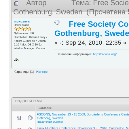
Автор
Тема: Free Socie
Gothenburg, Sweden (Прочетена 
muxozavar
Free Society Co
Напреднали
Gothenburg, Swed
Публикации: 497
Distribution: Debian Lenny /
«
-:
Sep 24, 2010, 22:35 »
Fedora 11 x86_64 / Ubuntu
9.10 / Mac OS X 10.6.n
Window Manager: Gnome
За повече информация:
http://fscons.org/
Страници: [
1
]
Нагоре
ПОДОБНИ ТЕМИ
Заглавие
FSCONS, November 13 - 15 2009, Burgårdens Conference Cente
Göteborg, Sweden
Предстоящи събития
Linux Plumbers Conference, November 3 - 5 2010, Cambridge, M