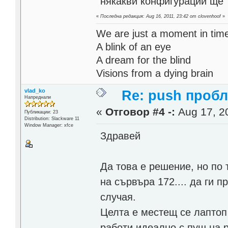
някакви конфигурации ще 
«
Последна редакция: Aug 16, 2011, 23:42 от clovenhoof
»
We are just a moment in tim
A blink of an eye
A dream for the blind
Visions from a dying brain
vlad_ko
Re: push проб
Напреднали
«
Отговор #4 -:
Aug 17, 20
Публикации: 23
Distribution: Slackware 11
Window Manager: xfce
Здравей
Да това е решение, но по
на сървъра 172.... да ги п
случая.
Целта е местещ се лаптоп 
работи идеално с пуш на р