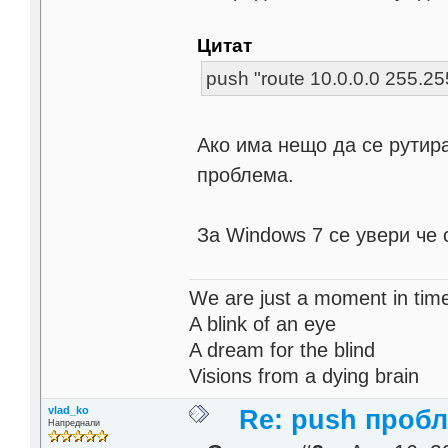
Цитат
push "route 10.0.0.0 255.25
Ако има нещо да се рутира
проблема.
За Windows 7 се увери че с
We are just a moment in tim
A blink of an eye
A dream for the blind
Visions from a dying brain
vlad_ko
Re: push проб
Напреднали