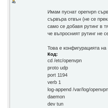
Имам пуснат openvpn сърв
сървъра отвън (не се прек
само се добавя рутинг в т
че въпросният рутинг не с
Това е конфигурацията на
Код:
cd /etc/openvpn
proto udp
port 1194
verb 1
log-append /var/log/openvpn
daemon
dev tun