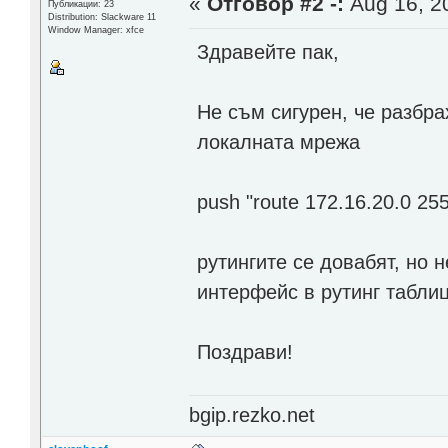
«
Отговор #2 -:
Aug 16, 20
Публикации: 23
Distribution: Slackware 11
Window Manager: xfce
Здравейте пак,
Не съм сигурен, че разбра
локалната мрежа
push "route 172.16.20.0 25
рутингите се довабят, но н
интерфейс в рутинг табли
Поздрави!
bgip.rezko.net