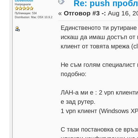
clovenhoof
Re: push проб
Напреднали
«
Отговор #3 -:
Aug 16, 20
Публикации: 534
Distribution: Mac OSX 10.9.2
Единственото ти рутиране
искаш да имаш достъп от к
клиент от товята мрежа (clie
Не съм голям специалист 
подобно:
ЛАН-а ми е : 2 vpn клиенти
е зад рутер.
1 vpn клиент (Windsows XP
С тази постановка се връзв