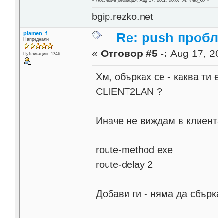
«
Последна редакция: Aug 17, 2011, 00:07 от vlad_ko
»
bgip.rezko.net
plamen_f
Re: push проб
Напреднали
«
Отговор #5 -:
Aug 17, 20
Публикации: 1246
Хм, обърках се - каква т
CLIENT2LAN ?
Иначе не виждам в клиент
route-method exe
route-delay 2
Добави ги - няма да сбърк