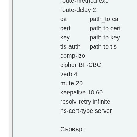
route-method exe
route-delay 2
ca
path_to ca
cert
path to cert
key
path to key
tls-auth
path to tls
comp-lzo
cipher BF-CBC
verb 4
mute 20
keepalive 10 60
resolv-retry infinite
ns-cert-type server
Сървър: