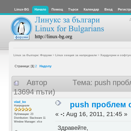
Linux-BG
Начало
Помощ
Търси
Календар
Вход
Регистр
Linux за българи: Форуми
>
Linux секция за напреднали
>
Хардуерни и софтуе
Страници: [
1
]
2
Надолу
Автор
Тема: push проб
13694 пъти)
vlad_ko
push проблем 
Напреднали
«
-:
Aug 16, 2011, 21:45 »
Публикации: 23
Distribution: Slackware 11
Window Manager: xfce
Здравейте,