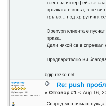
тоест за интерфейс се сла
връзката с впн-а, а не ви
тръгва... под xp рутинга 
Openvpn клиента е пуснат в
права.
Дали някой се е спречкал 
Предварително Ви благода
bgip.rezko.net
clovenhoof
Re: push проб
Напреднали
«
Отговор #1 -:
Aug 16, 20
Публикации: 534
Distribution: Mac OSX 10.9.2
Според мен нямаш нужда 