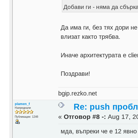
Добави ги - няма да сбърк
Да има ги, без тях дори н
влизат както трябва.
Иначе архитектурата е clie
Поздрави!
bgip.rezko.net
plamen_f
Re: push проб
Напреднали
«
Отговор #8 -:
Aug 17, 20
Публикации: 1246
мда, въпреки че е 12 явно 