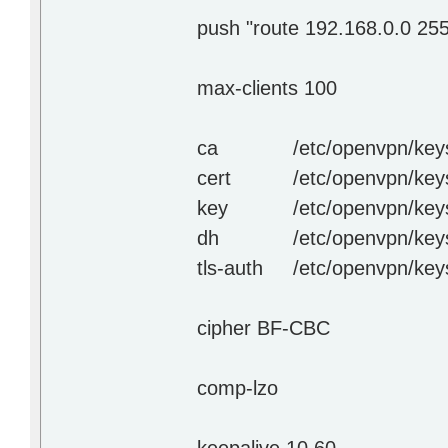
push "route 192.168.0.0 25
max-clients 100
ca
/etc/openvpn/keys
cert
/etc/openvpn/keys
key
/etc/openvpn/key
dh
/etc/openvpn/ke
tls-auth
/etc/openvpn/key
cipher BF-CBC
comp-lzo