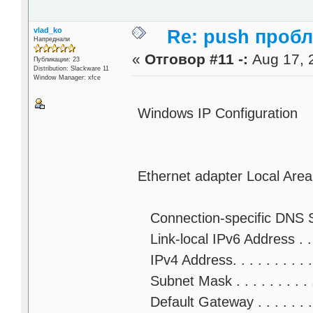
vlad_ko
Re: push проб
Напреднали
«
Отговор #11 -:
Aug 17, 2
Публикации: 23
Distribution: Slackware 11
Window Manager: xfce
Windows IP Configuration
Ethernet adapter Local Area
Connection-specific DNS Su
Link-local IPv6 Address . .
IPv4 Address. . . . . . . . . .
Subnet Mask . . . . . . . . .
Default Gateway . . . . . . . 