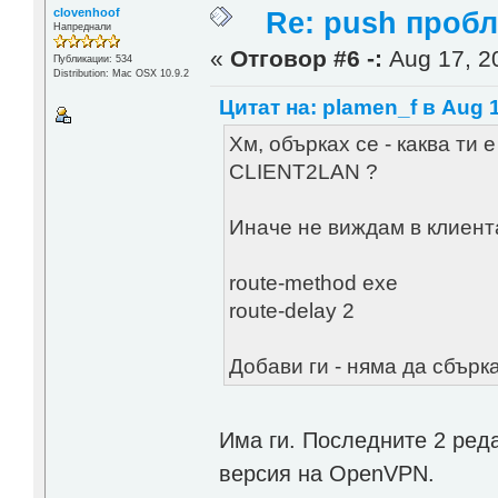
clovenhoof
Re: push проб
Напреднали
«
Отговор #6 -:
Aug 17, 20
Публикации: 534
Distribution: Mac OSX 10.9.2
Цитат на: plamen_f в Aug 1
Хм, обърках се - каква т
CLIENT2LAN ?
Иначе не виждам в клиента
route-method exe
route-delay 2
Добави ги - няма да сбърк
Има ги. Последните 2 ред
версия на OpenVPN.