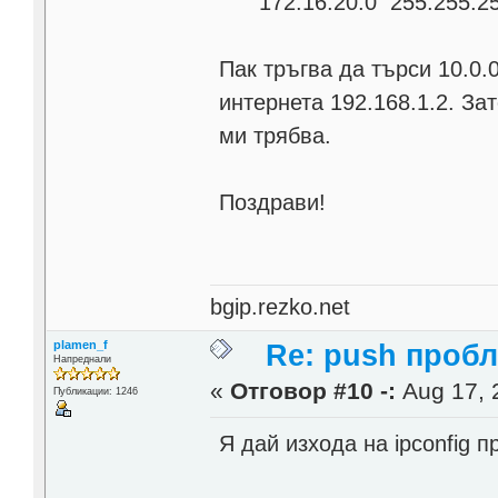
172.16.20.0 255.255.
Пак тръгва да търси 10.0.
интернета 192.168.1.2. Зат
ми трябва.
Поздрави!
bgip.rezko.net
plamen_f
Re: push проб
Напреднали
«
Отговор #10 -:
Aug 17, 
Публикации: 1246
Я дай изхода на ipconfig 