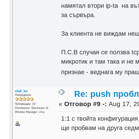
намятал втори ip-ta на в
за сървъра.
За клиента не виждам нещ
П.С.В случая се ползва tc
микротик и там така и не м
признае - веднага му пр
vlad_ko
Re: push проб
Напреднали
«
Отговор #9 -:
Aug 17, 20
Публикации: 23
Distribution: Slackware 11
Window Manager: xfce
1:1 с твойта конфигурация
ще пробвам на друга седм