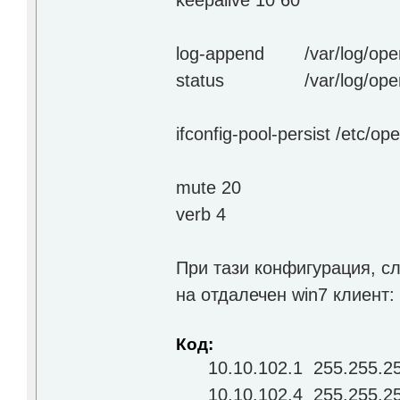
keepalive 10 60
log-append
/var/log/op
status
/var/log/op
ifconfig-pool-persist /etc/op
mute 20
verb 4
При тази конфигурация, сл
на отдалечен win7 клиент:
Код:
10.10.102.1 255.255.2
10.10.102.4 255.255.