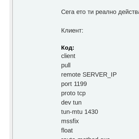
Сега ето ти реално дейст
Клиент:
Код:
client
pull
remote SERVER_IP
port 1199
proto tcp
dev tun
tun-mtu 1430
mssfix
float