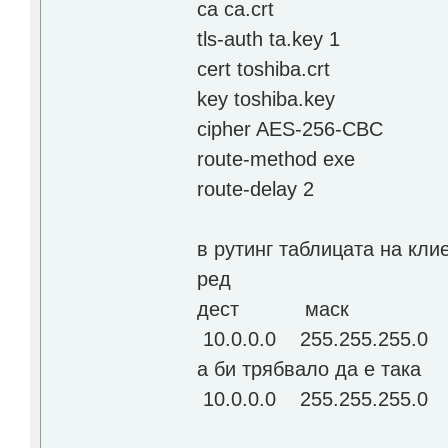
ca ca.crt
tls-auth ta.key 1
cert toshiba.crt
key toshiba.key
cipher AES-256-CBC
route-method exe
route-delay 2
в рутинг таблицата на кли
ред
дест маск ге
10.0.0.0 255.255.255
а би трябвало да е така
10.0.0.0 255.255.255