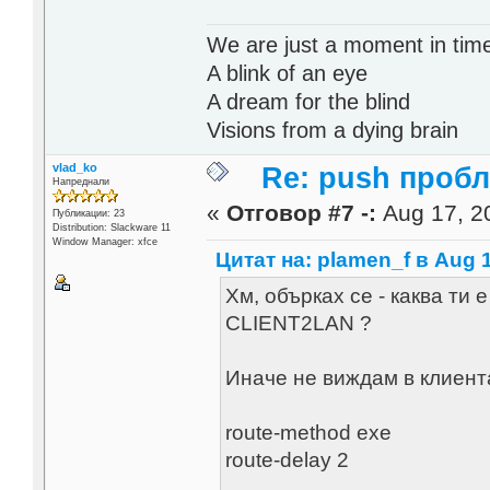
We are just a moment in tim
A blink of an eye
A dream for the blind
Visions from a dying brain
vlad_ko
Re: push проб
Напреднали
«
Отговор #7 -:
Aug 17, 20
Публикации: 23
Distribution: Slackware 11
Window Manager: xfce
Цитат на: plamen_f в Aug 1
Хм, обърках се - каква т
CLIENT2LAN ?
Иначе не виждам в клиента
route-method exe
route-delay 2