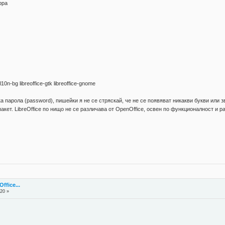
/ppa
e-l10n-bg libreoffice-gtk libreoffice-gnome
 парола (password), пишейки я не се стряскай, че не се появяват никакви букви или з
кет. LibreOffice по нищо не се различава от OpenOffice, освен по функционалност и р
fice...
:20 »