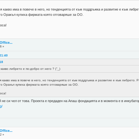
 какво има в повече в него, но тенденцията от към поддръжка и развитие е към либр
то Оракъл купиха фирмата която отговаряше за ОО.
оса!
fice...
6 »
21:40
:18
какво либрето е по-добро от него ? (''_)
 какво има в повече в него, но тенденцията от към поддръжка и развитие е към либрето.
о Оракъл купиха фирмата която отговаряше за ОО.
оса!
й не си чел от това. Проекта е предаден на Апаш фондацията и в момента е в инкубато
g/
fice...
2 »