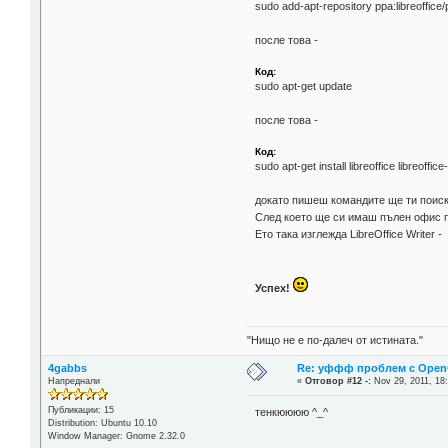
sudo add-apt-repository ppa:libreoffice
после това -
Код:
sudo apt-get update
после това -
Код:
sudo apt-get install libreoffice libreoffic
докато пишеш командите ще ти поиска
След което ще си имаш пълен офис па
Ето така изглежда LibreOffice Writer -
Успех!
"Нищо не е по-далеч от истината."
4gabbs
Re: уффф проблем с OpenOf
Напреднали
«
Отговор #12 -:
Nov 29, 2011, 18
Публикации: 15
тенкюююю ^_^
Distribution: Ubuntu 10.10
Window Manager: Gnome 2.32.0