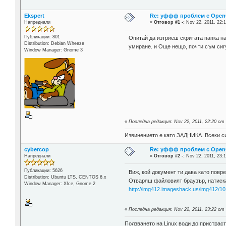
Ekspert
Re: уффф проблем с OpenOf
Напреднали
«
Отговор #1 -:
Nov 22, 2011, 22:1
Публикации: 801
Опитай да изтриеш скритата папка 
Distribution: Debian Wheeze
умиране. и Още нещо, почти съм сигур
Window Manager: Gnome 3
«
Последна редакция: Nov 22, 2011, 22:20 от
Извинението е като ЗАДНИКА. Всеки си
cybercop
Re: уффф проблем с OpenOf
Напреднали
«
Отговор #2 -:
Nov 22, 2011, 23:1
Публикации: 5626
Виж, кой документ ти дава като повр
Distribution: Ubuntu LTS, CENTOS 6.x
Отваряш файловият браузър, натискаш 
Window Manager: Xfce, Gnome 2
http://img412.imageshack.us/img412/
«
Последна редакция: Nov 22, 2011, 23:22 от
Ползването на Linux води до пристраст