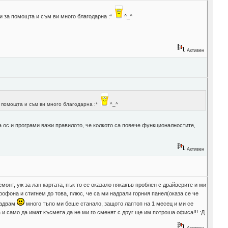
 за помощта и съм ви много благодарна :*
^_^
Активен
 помощта и съм ви много благодарна :*
^_^
 ос и програми важи правилото, че колкото са повече функционалностите,
Активен
монт, уж за лан картата, пък то се оказало някакъв проблен с драйверите и ми
офона и стигнем до това, плюс, че са ми надрали горния панел(оказа се че
 радвам
много тъпо ми беше станало, защото лаптоп на 1 месец и ми се
а и само да имат късмета да не ми го сменят с друг ще им потроша офиса!!! :Д
Активен