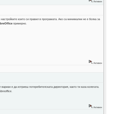
Активен
 настройките които си правил в програмата. Ако са минимални не е болка за
ibreOffice
примерно.
Активен
 вариан е да изтриеш потеребителската директория, както ти каза колегата.
breoffice.
Активен