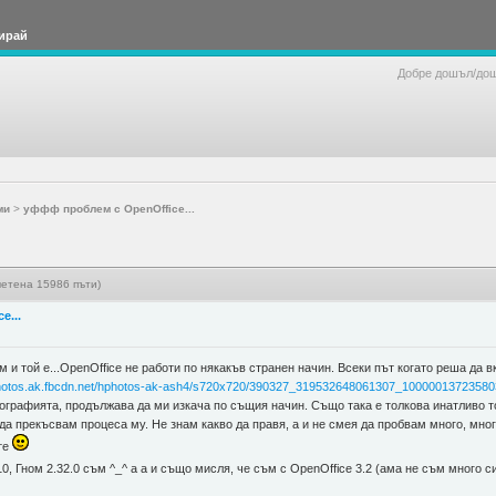
ирай
Добре дошъл/до
ми
>
уффф проблем с OpenOffice...
четена 15986 пъти)
e...
и той е...OpenOffice не работи по някакъв странен начин. Всеки път когато реша да вк
sphotos.ak.fbcdn.net/hphotos-ak-ash4/s720x720/390327_319532648061307_1000001372358
ографията, продължава да ми изкача по същия начин. Също така е толкова инатливо тов
да прекъсвам процеса му. Не знам какво да правя, а и не смея да пробвам много, мн
те
10, Гном 2.32.0 съм ^_^ а а и също мисля, че съм с OpenOffice 3.2 (ама не съм много 