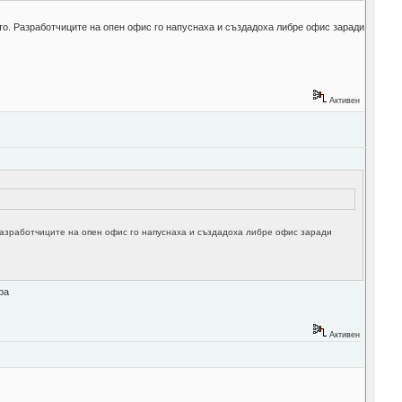
ето. Разработчиците на опен офис го напуснаха и създадоха либре офис заради
Активен
 Разработчиците на опен офис го напуснаха и създадоха либре офис заради
ра
Активен