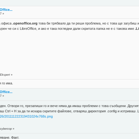
fice...
7 »
на офиса
.openoffice.org
това би трябвало да ти реши проблема, но с това ще загубиш и
ен че си с LibreOffice, и ако е така погледни дали скритата папка не е с такова име
.L
 Ekspert
»
 го има.
fice...
7 »
еден. Отвори го, презапиши го и вече няма да имаш проблеми с това съобщени. Другият
Ctrl + H за да ти искара скритите файлове, отваряш директория .config и изтриваш .Li
1026/201111222319431024x768s.png
 cybercop
»
яване. Факт.