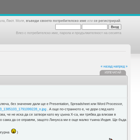
шла,
Гост
. Моля,
въведи своето потребителско име
или
се регистрирай
.
Влез с потребителско име, парола и продължителност на сесията
« назад
напред »
ИЗПЕЧАТАЙ
люча, без значение дали ще е Presentation, Spreadsheet или Word Processor,
03_1385103_1791099228_n.jpg
. А още по-странното е, че дори след като
а, че не иска да се затвори като му цъкна Х-са, ми трябва да влизам в
ого сама да се оправям, защото Линукса ми е още малко тъмна Индия. Ще бъда
сигурна
)