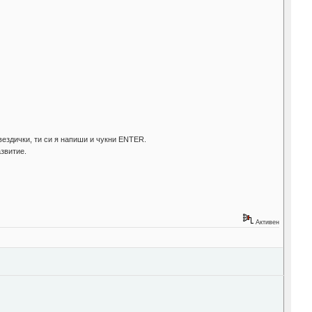
вездички, ти си я напиши и чукни ENTER.
азвитие.
Активен