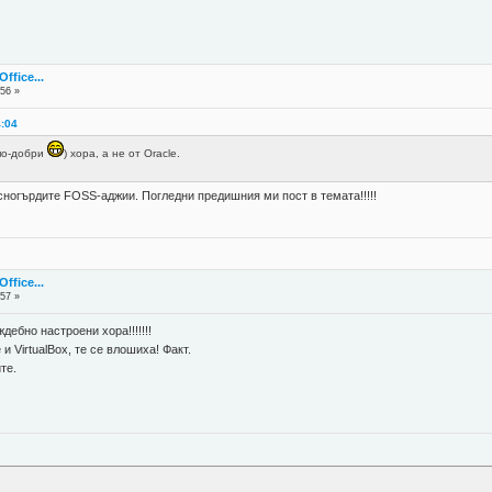
fice...
:56 »
4:04
(по-добри
) хора, а не от Oracle.
есногърдите FOSS-аджии. Погледни предишния ми пост в темата!!!!!
fice...
:57 »
дебно настроени хора!!!!!!!
 и VirtualBox, те се влошиха! Факт.
те.