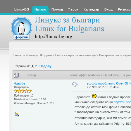
Linux-BG
Начало
Помощ
Търси
Календар
Вход
Регистр
Linux за българи: Форуми
>
Linux секция за начинаещи
>
Настройка на програ
Страници: [
1
]
2
Надолу
Автор
Тема: уффф проблем с OpenOffice... (Про
4gabbs
уффф проблем с OpenOffic
Напреднали
«
-:
Nov 22, 2011, 21:48 »
Публикации: 15
Здравейте!
Имам следния проблем 
Distribution: Ubuntu 10.10
ми изкача следното нещо
http://a6.
Window Manager: Gnome 2.32.0
отвсякъде изтрих този файл с автоби
"Наблюдение на системата" и от там 
страшно благодарна, ако ми помогне
А и за малко да забравя с Убунту 10.