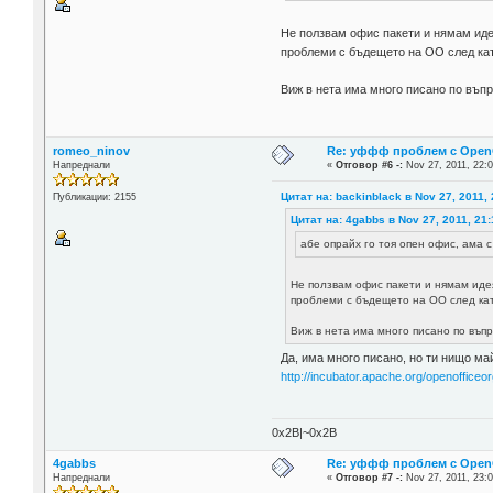
Не ползвам офис пакети и нямам идея
проблеми с бъдещето на ОО след ка
Виж в нета има много писано по въпр
romeo_ninov
Re: уффф проблем с OpenOf
Напреднали
«
Отговор #6 -:
Nov 27, 2011, 22:0
Цитат на: backinblack в Nov 27, 2011, 
Публикации: 2155
Цитат на: 4gabbs в Nov 27, 2011, 21
абе опрайх го тоя опен офис, ама с 
Не ползвам офис пакети и нямам идея
проблеми с бъдещето на ОО след кат
Виж в нета има много писано по въпр
Да, има много писано, но ти нищо ма
http://incubator.apache.org/openofficeor
0x2B|~0x2B
4gabbs
Re: уффф проблем с OpenOf
Напреднали
«
Отговор #7 -:
Nov 27, 2011, 23:0