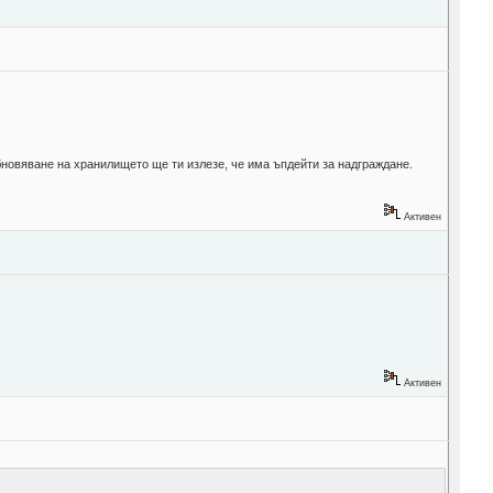
новяване на хранилището ще ти излезе, че има ъпдейти за надграждане.
Активен
Активен