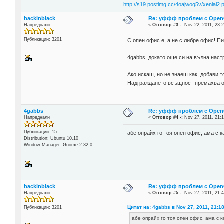
http://s19.postimg.cc/4oajwoq5v/xenial2.
backinblack
Re: уффф проблем с OpenOf
Напреднали
«
Отговор #3 -:
Nov 22, 2011, 23:2
Публикации: 3201
С опен офис е, а не с либре офис! П
4gabbs, докато още си на вълна нас
Ако искаш, но не знаеш как, добави т
Надграждането всъщност премахва опе
4gabbs
Re: уффф проблем с OpenOf
Напреднали
«
Отговор #4 -:
Nov 27, 2011, 21:1
Публикации: 15
абе опрайх го тоя опен офис, ама с ка
Distribution: Ubuntu 10.10
Window Manager: Gnome 2.32.0
backinblack
Re: уффф проблем с OpenOf
Напреднали
«
Отговор #5 -:
Nov 27, 2011, 21:4
Цитат на: 4gabbs в Nov 27, 2011, 21:1
Публикации: 3201
абе опрайх го тоя опен офис, ама с ка