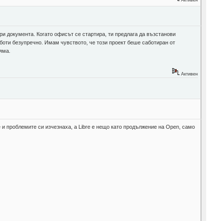
ри документа. Когато офисът се стартира, ти предлага да възстанови
 работи безупречно. Имам чувството, че този проект беше саботиран от
яма.
Активен
e и проблемите си изчезнаха, а Libre е нещо като продължение на Open, само