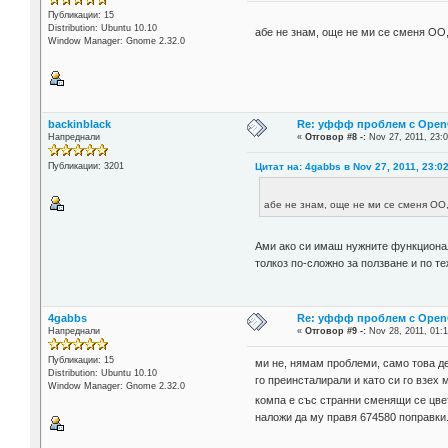
Публикации: 15
Distribution: Ubuntu 10.10
абе не знам, още не ми се сменя ОО
Window Manager: Gnome 2.32.0
backinblack
Re: уффф проблем с OpenOf
Напреднали
«
Отговор #8 -:
Nov 27, 2011, 23:0
Цитат на: 4gabbs в Nov 27, 2011, 23:0
Публикации: 3201
абе не знам, още не ми се сменя ОО
Ами ако си имаш нужните функционал
толкоз по-сложно за ползване и по те
4gabbs
Re: уффф проблем с OpenOf
Напреднали
«
Отговор #9 -:
Nov 28, 2011, 01:1
Публикации: 15
ми не, нямам проблеми, само това де
Distribution: Ubuntu 10.10
го преинсталирали и като си го взех
Window Manager: Gnome 2.32.0
компа е със странни сменящи се цветн
наложи да му правя 674580 поправки..