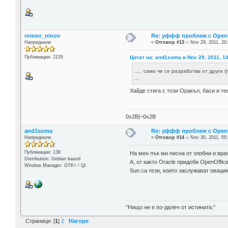
romeo_ninov
Re: уффф проблем с OpenOf
Напреднали
«
Отговор #13 -:
Nov 29, 2011, 20
Цитат на: and1soma в Nov 29, 2011, 1
Публикации: 2155
..... само че се разработва от други 
...
Хайде стига с този Оракъл, баси и т
0x2B|~0x2B
and1soma
Re: уффф проблем с OpenOf
Напреднали
«
Отговор #14 -:
Nov 30, 2011, 05
Публикации: 138
На мен пък ми писна от злобни и враж
Distribution: Debian based
А, от както Oracle придоби OpenOffice
Window Manager: GTK+ / Qt
Sun са тези, които заслужават овации
"Нищо не е по-далеч от истината."
Страници: [
1
]
2
Нагоре