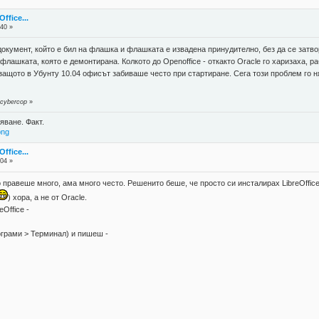
fice...
:40 »
документ, който е бил на флашка и флашката е извадена принудително, без да се затво
а флашката, която е демонтирана. Колкото до Openoffice - откакто Oracle го харизаха,
 защото в Убунту 10.04 офисът забиваше често при стартиране. Сега този проблем го н
 cybercop
»
яване. Факт.
png
fice...
:04 »
о правеше много, ама много често. Решенито беше, че просто си инсталирах LibreOffic
) хора, а не от Oracle.
Office -
грами > Терминал) и пишеш -