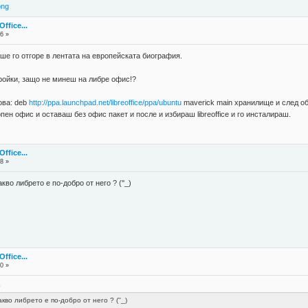
png
fice...
6 »
ише го отгоре в лентата на европейската биография.
тройки, защо не минеш на либре офис!?
ова: deb
http://ppa.launchpad.net/libreoffice/ppa/ubuntu
maverick main хранилище и след об
н офис и оставаш без офис пакет и после и избираш libreoffice и го инсталираш.
fice...
8 »
кво либрето е по-добро от него ? (''_)
fice...
0 »
8
кво либрето е по-добро от него ? (''_)