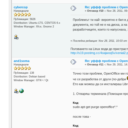
cybercop
Re: уффф проблем с OpenOf
Напреднали
«
Отговор #10 -:
Nov 28, 2011, 09
Публикации: 5626
Проблемът ти най- вероятно е бил в 
Distribution: Ubuntu LTS, CENTOS 6.x
документа, но той не е на диска, а н
Window Manager: Xfce, Gnome 2
разработчиците, които го напуснаха,
«
Последна редакция: Nov 28, 2011, 10:03 от
Ползването на Linux води до пристраст
http://s19.postimg.cc/4oajwoq5v/xenial2.
and1soma
Re: уффф проблем с OpenOf
Напреднали
«
Отговор #11 -:
Nov 29, 2011, 14
Публикации: 138
Точно този проблем, OpenOffice ми г
Distribution: Debian based
че се разработва от други (по-добри
Window Manager: GTK+ / Qt
Ето как можеш да си инсталираш Libre
1. Отваряш терминала (Помощни про
Код:
sudo apt-get purge openoffice*.*
после това -
Код: