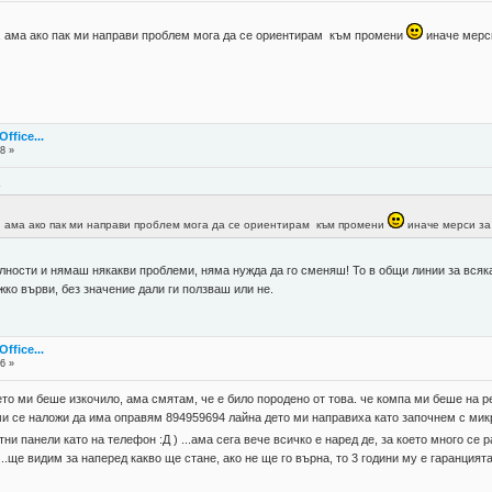
, ама ако пак ми направи проблем мога да се ориентирам към промени
иначе мерси
fice...
8 »
2
, ама ако пак ми направи проблем мога да се ориентирам към промени
иначе мерси за
ности и нямаш някакви проблеми, няма нужда да го сменяш! То в общи линии за всяка
жко върви, без значение дали ги ползваш или не.
fice...
6 »
то ми беше изкочило, ама смятам, че е било породено от това. че компа ми беше на ре
 ми се наложи да има оправям 894959694 лайна дето ми направиха като започнем с микр
и панели като на телефон :Д ) ...ама сега вече всичко е наред де, за което много се
.ще видим за наперед какво ще стане, ако не ще го върна, то 3 години му е гаранцият