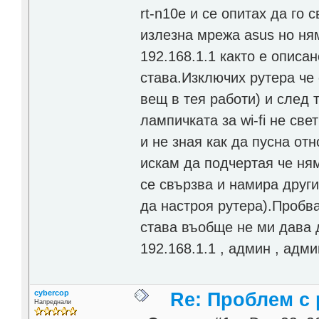
rt-n10e и се опитах да го
излезна мрежа asus но ня
192.168.1.1 както е описан
става.Изключих рутера че 
вещ в тея работи) и след 
лампичката за wi-fi не св
и не зная как да пусна отн
искам да подчертая че ня
се свързва и намира други
да настроя рутера).Пробвах
става въобще не ми дава д
192.168.1.1 , админ , адми
cybercop
Re: Проблем с 
Напреднали