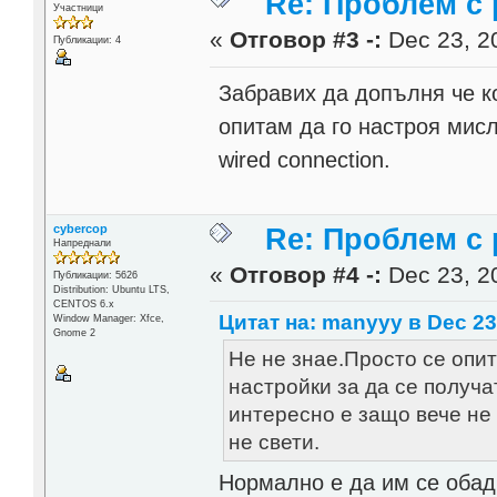
Re: Проблем с 
Участници
«
Отговор #3 -:
Dec 23, 20
Публикации: 4
Забравих да допълня че ко
опитам да го настроя мисл
wired connection.
cybercop
Re: Проблем с 
Напреднали
«
Отговор #4 -:
Dec 23, 20
Публикации: 5626
Distribution: Ubuntu LTS,
CENTOS 6.x
Цитат на: manyyy в Dec 23,
Window Manager: Xfce,
Gnome 2
Не не знае.Просто се опит
настройки за да се получа
интересно е защо вече не 
не свети.
Нормално е да им се обад