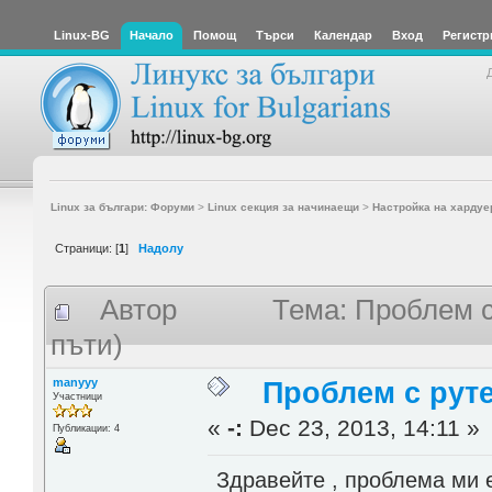
Linux-BG
Начало
Помощ
Търси
Календар
Вход
Регистр
Linux за българи: Форуми
>
Linux секция за начинаещи
>
Настройка на хардуе
Страници: [
1
]
Надолу
Автор
Тема: Проблем с
пъти)
manyyy
Проблем с руте
Участници
«
-:
Dec 23, 2013, 14:11 »
Публикации: 4
Здравейте , проблема ми 