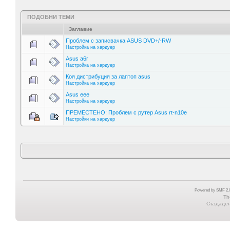
ПОДОБНИ ТЕМИ
Заглавие
Проблем с записвачка ASUS DVD+/-RW
Настройка на хардуер
Asus a6r
Настройка на хардуер
Коя дистрибуция за лаптоп asus
Настройка на хардуер
Asus eee
Настройка на хардуер
ПРЕМЕСТЕНО: Проблем с рутер Asus rt-n10e
Настройки на хардуер
Powered by SMF 2.0
Th
Създадена