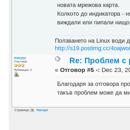
новата мрежова карта.
Колкото до индикатора - н
виждали или пипали нищо 
Ползването на Linux води д
http://s19.postimg.cc/4oajwo
manyyy
Re: Проблем с 
Участници
«
Отговор #5 -:
Dec 23, 20
Публикации: 4
Благодаря за отговора пр
такъв проблем може да м
Страници: [
1
]
Нагоре