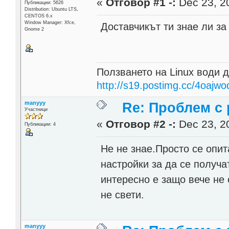
«
Отговор #1 -:
Dec 23, 20
Публикации: 5626
Distribution: Ubuntu LTS,
CENTOS 6.x
Window Manager: Xfce,
Доставчикът ти знае ли за
Gnome 2
Ползването на Linux води д
http://s19.postimg.cc/4oajwo
manyyy
Re: Проблем с 
Участници
«
Отговор #2 -:
Dec 23, 20
Публикации: 4
Не не знае.Просто се опит
настройки за да се получа
интересно е защо вече не 
не свети.
manyyy