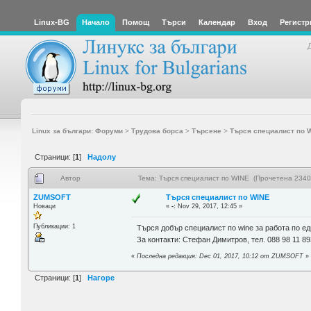
Linux-BG
Начало
Помощ
Търси
Календар
Вход
Регистр
Linux за българи: Форуми
>
Трудова борса
>
Търсене
>
Търся специалист по 
Страници: [
1
]
Надолу
Автор
Тема: Търся специалист по WINE (Прочетена 2340
ZUMSOFT
Търся специалист по WINE
Новаци
«
-:
Nov 29, 2017, 12:45 »
Публикации: 1
Търся добър специалист по wine за работа по ед
За контакти: Стефан Димитров, тел. 088 98 11 89
«
Последна редакция: Dec 01, 2017, 10:12 от ZUMSOFT
»
Страници: [
1
]
Нагоре