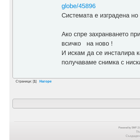
globe/45896
Системата е изградена но
Ако спре захранването пр
всичко на ново !
И искам да се инсталира 
получаваме снимка с ниск
Страници: [
1
]
Нагоре
Powered by SMF 2.0
Th
Създадена