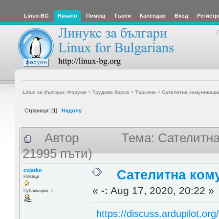
Linux-BG
Начало
Помощ
Търси
Календар
Вход
Регистр
Linux за българи: Форуми
>
Трудова борса
>
Търсене
>
Сателитна комуникаци
Страници: [
1
]
Надолу
Автор
Тема: Сателитна
21995 пъти)
cvjatko
Сателитна ком
Новаци
«
-:
Aug 17, 2020, 20:22 »
Публикации: 1
https://discuss.ardupilot.or