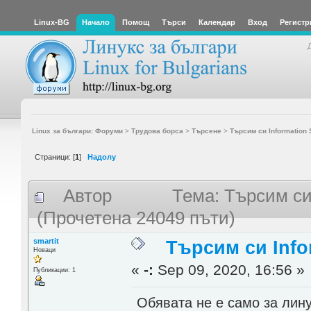
Linux-BG
Начало
Помощ
Търси
Календар
Вход
Регистр
Linux за българи: Форуми
>
Трудова борса
>
Търсене
>
Търсим си Information 
Страници: [
1
]
Надолу
Автор
Тема: Търсим си 
(Прочетена 24049 пъти)
smartit
Търсим си Info
Новаци
«
-:
Sep 09, 2020, 16:56 »
Публикации: 1
Обявата не е само за лину