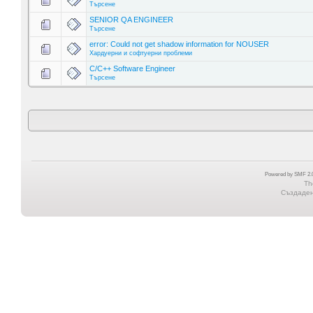
Търсене
SENIOR QA ENGINEER
Търсене
error: Could not get shadow information for NOUSER
Хардуерни и софтуерни проблеми
C/C++ Software Engineer
Търсене
Powered by SMF 2.0
Th
Създадена