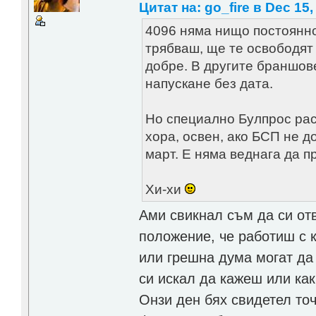
Цитат на: go_fire в Dec 15,
4096 няма нищо постоянно
трябваш, ще те освободят с
добре. В другите браншов
напускане без дата.
Но специално Булпрос рас
хора, освен, ако БСП не д
март. Е няма веднага да п
Хи-хи
Ами свикнал съм да си от
положение, че работиш с 
или грешна дума могат да
си искал да кажеш или как
Онзи ден бях свидетел то