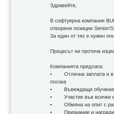
Здравейте,
В софтуерна компания BU
отворени позиции Senior/S
За един от тях е нужен оп
Процесът ни протича изцял
Компанията предлага:
• Отлична заплата и въз
посока
• Въвеждащи обучени
• Участие във всички е
• Обмяна на опит с раз
• Признание и награди (