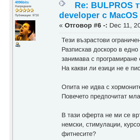
4096bits
Re: BULPROS т
Напреднали
developer c MacOS
Публикации: 9716
«
Отговор #6 -:
Dec 11, 20
Тези възрастови ограничен
Разписхав доскоро в едно
занимава с програмиране о
На какви ли езици не е пи
Опита не идва с хормоните
Повечето предпочитат млад
В тази оферта не ми се вр
немски, стимулации, курс
фитнесите?