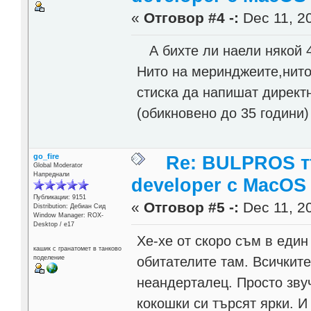
«
Отговор #4 -:
Dec 11, 20
А бихте ли наели някой 4
Нито на меринджеите,нито
стиска да напишат директн
(обикновено до 35 години) 
go_fire
Re: BULPROS т
Global Moderator
Напреднали
developer c MacOS
Публикации: 9151
«
Отговор #5 -:
Dec 11, 20
Distribution: Дебиан Сид
Window Manager: ROX-
Desktop / е17
Хе-хе от скоро съм в един
кашик с гранатомет в танково
обитателите там. Всичките
поделение
неандерталец. Просто звуч
кокошки си търсят ярки. И