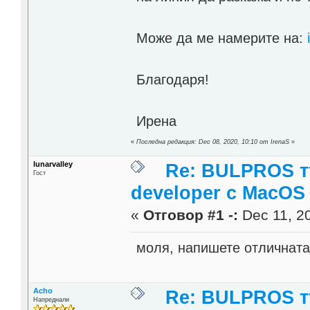
Може да ме намерите на:
Благодаря!
Ирена
«
Последна редакция: Dec 08, 2020, 10:10 от IrenaS
»
lunarvalley
Re: BULPROS т
Гост
developer c MacOS
«
Отговор #1 -:
Dec 11, 20
моля, напишете отличната
Acho
Re: BULPROS т
Напреднали