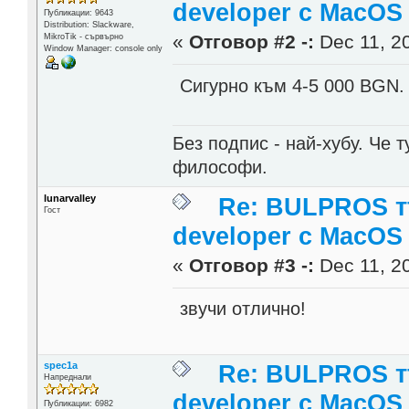
developer c MacOS
Публикации: 9643
Distribution: Slackware,
«
Отговор #2 -:
Dec 11, 20
MikroTik - сървърно
Window Manager: console only
Сигурно към 4-5 000 BGN.
Без подпис - най-хубу. Че 
философи.
lunarvalley
Re: BULPROS т
Гост
developer c MacOS
«
Отговор #3 -:
Dec 11, 20
звучи отлично!
spec1a
Re: BULPROS т
Напреднали
developer c MacOS
Публикации: 6982