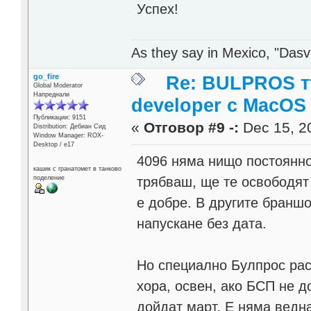
Успех!
As they say in Mexico, "Dasvi
go_fire
Re: BULPROS т
Global Moderator
Напреднали
developer c MacOS
Публикации: 9151
«
Отговор #9 -:
Dec 15, 20
Distribution: Дебиан Сид
Window Manager: ROX-
Desktop / е17
4096 няма нищо постоянно
кашик с гранатомет в танково
трябваш, ще те освободят 
поделение
е добре. В другите бранш
напускане без дата.
Но специално Булпрос рас
хора, освен, ако БСП не д
дойдат март. Е няма ведна