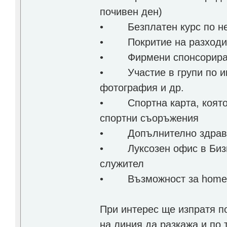
почивен ден)
• Безплатен курс по не
• Покритие на разходите
• Фирмени спонсорирани
• Участие в групи по инт
фотография и др.
• Спортна карта, която 
спортни съоръжения
• Допълнително здравн
• Луксозен офис в Бизнес
служител
• Възможност за home o
При интерес ще изпратя п
на линия да разкажа и по 