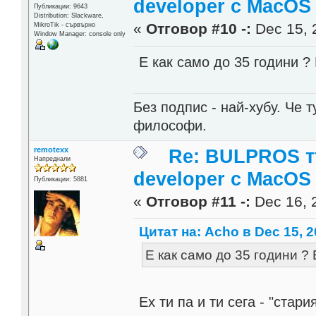
developer c MacOS
Публикации: 9643
Distribution: Slackware,
«
Отговор #10 -:
Dec 15, 
MikroTik - сървърно
Window Manager: console only
Е как само до 35 години ? 
Без подпис - най-хубу. Че 
философи.
remotexx
Re: BULPROS т
Напреднали
developer c MacOS
Публикации: 5881
«
Отговор #11 -:
Dec 16, 
Цитат на: Acho в Dec 15, 2
Е как само до 35 години ? 
Ех ти па и ти сега - "стар