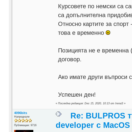
Курсовете по немски са са
са допълнителна придобив
Относно картите за спорт 
това е временно
Позицията не е временна (
договор.
Ако имате други въпроси 
Успешен ден!
«
Последна редакция: Dec 15, 2020, 10:13 от IrenaS
»
4096bits
Re: BULPROS т
Напреднали
developer c MacOS
Публикации: 9716