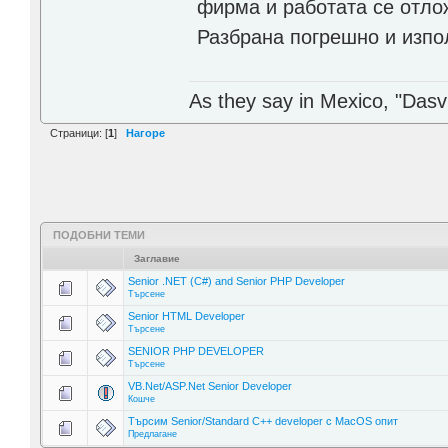
фирма и работата се отлож
Разбрана погрешно и изпо
As they say in Mexico, "Dasvi
Страници: [
1
]
Нагоре
ПОДОБНИ ТЕМИ
Заглавие
Senior .NET (C#) and Senior PHP Developer
Търсене
Senior HTML Developer
Търсене
SENIOR PHP DEVELOPER
Търсене
VB.Net/ASP.Net Senior Developer
Кошче
Търсим Senior/Standard C++ developer c MacOS опит
Предлагане