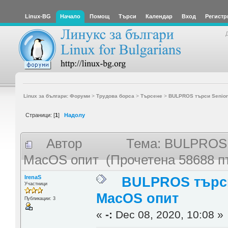
Linux-BG
Начало
Помощ
Търси
Календар
Вход
Регистр
Linux за българи: Форуми
>
Трудова борса
>
Търсене
>
BULPROS търси Senior/
Страници: [
1
]
Надолу
Автор
Тема: BULPROS т
MacOS опит (Прочетена 58688 п
IrenaS
BULPROS търси 
Участници
MacOS опит
Публикации: 3
«
-:
Dec 08, 2020, 10:08 »