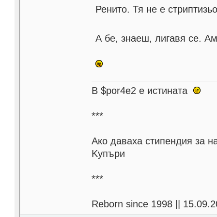
Ренито. Тя не е стриптизь
А бе, знаеш, лигавя се. А
В $por4e2 e истината
***
Aко даваха стипендия за н
Kупъри
***
Reborn since 1998 || 15.09.2