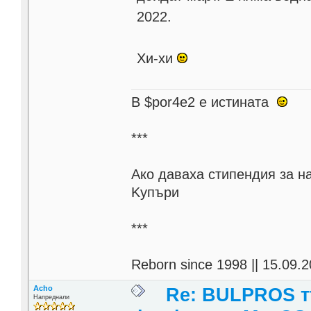
2022.
Хи-хи
В $por4e2 e истината
***
Aко даваха стипендия за н
Kупъри
***
Reborn since 1998 || 15.09.2
Acho
Re: BULPROS т
Напреднали