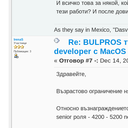
И всичко това за някой, к
тези работи? И после дови
As they say in Mexico, "Dasvi
IrenaS
Re: BULPROS т
Участници
developer c MacOS
Публикации: 3
«
Отговор #7 -:
Dec 14, 20
Здравейте,
Възрастово ограничение 
Относно възнаграждението, 
senior роля - 4200 - 5200 n