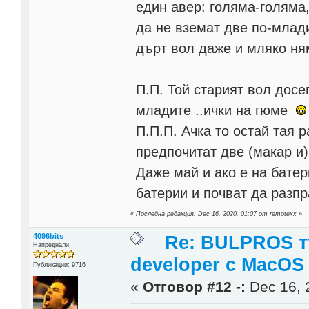
един авер: голяма-голяма,
да не вземат две по-млад
дърт вол даже и мляко н
П.П. Той старият вол досе
младите ..ички на гюме
П.П.П. Ачка то остай тая 
предпочитат две (макар и
Даже май и ако е на батер
батерии и почват да разпр
«
Последна редакция: Dec 16, 2020, 01:07 от remotexx
»
4096bits
Re: BULPROS т
Напреднали
developer c MacOS
Публикации: 9716
«
Отговор #12 -:
Dec 16, 