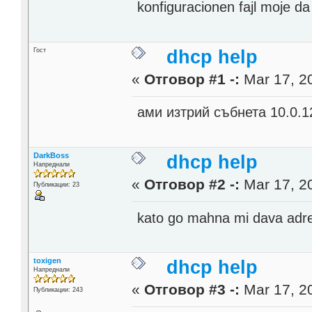
konfiguracionen fajl moje da
Гост
dhcp help
«
Отговор #1 -:
Mar 17, 20
ами изтрий събнета 10.0.1
DarkBoss
dhcp help
Напреднали
«
Отговор #2 -:
Mar 17, 20
Публикации: 23
kato go mahna mi dava adr
toxigen
dhcp help
Напреднали
«
Отговор #3 -:
Mar 17, 20
Публикации: 243