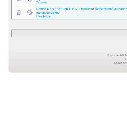
Търсене
Centos 6.8 4 IP от DHCP към 4 мрежови карти трябва да работ
едновремменно
Общ форум
Powered by SMF 2.0
Th
Създадена