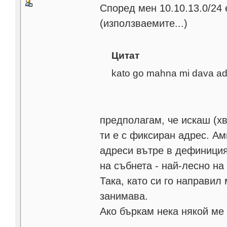
Според мен 10.10.13.0/24 е
(използваемите...)
Цитат
kato go mahna mi dava ad
предполагам, че искаш (хв
ти е с фиксиран адрес. А
адреси вътре в дефиниция
на събнета - най-лесно на 
Така, като си го направил
занимава.
Ако бъркам нека някой ме