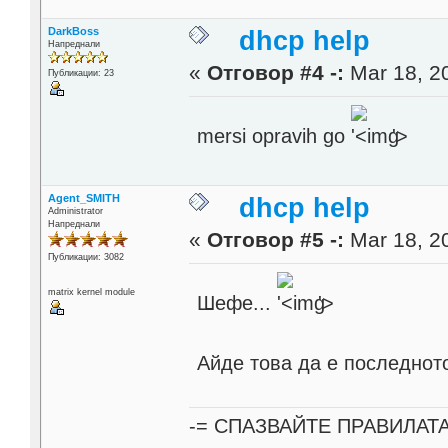
DarkBoss
dhcp help
Напреднали
«
Отговор #4 -:
Mar 18, 20
Публикации: 23
mersi opravih go
'>
Agent_SMITH
dhcp help
Administrator
Напреднали
«
Отговор #5 -:
Mar 18, 20
Публикации: 3082
matrix kernel module
Шефе...
'>
Айде това да е последнот
-= СПАЗВАЙТЕ ПРАВИЛАТ