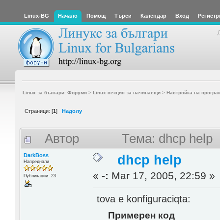
Linux-BG
Начало
Помощ
Търси
Календар
Вход
Регистр
Linux за българи: Форуми
>
Linux секция за начинаещи
>
Настройка на програ
Страници: [
1
]
Надолу
Автор
Тема: dhcp help
DarkBoss
dhcp help
Напреднали
«
-:
Mar 17, 2005, 22:59 »
Публикации: 23
tova e konfiguraciqta:
Примерен код