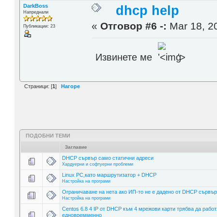
DarkBoss
dhcp help
Напреднали
«
Отговор #6 -:
Mar 18, 20
Публикации: 23
Извинете ме
'>
Страници: [
1
]
Нагоре
ПОДОБНИ ТЕМИ
Заглавие
DHCP сървър само статични адреси
Хардуерни и софтуерни проблеми
Linux PC,като маршрутизатор + DHCP
Настройка на програми
Ограничаване на нета ако ИП-то не е дадено от DHCP сървър
Настройка на програми
Centos 6.8 4 IP от DHCP към 4 мрежови карти трябва да работ
едновремменно