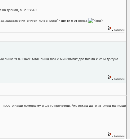
 на дебиан, а не *BSD !
да задаваме интелигентно въпроси" - ще ти е от полза
'>
Активен
и ми пише YOU HAVE MAIL.пиша mail И ми излизат две писма.И съм до тука.
Активен
от просто наши номера му и ще го прочетеш. Ако искаш да го изтриеш написши
Активен