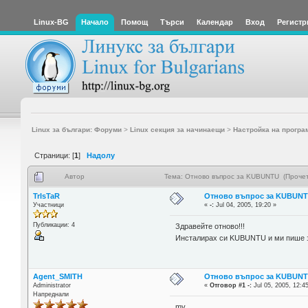
Linux-BG
Начало
Помощ
Търси
Календар
Вход
Регистр
Linux за българи: Форуми
>
Linux секция за начинаещи
>
Настройка на програ
Страници: [
1
]
Надолу
Автор
Тема: Отново въпрос за KUBUNTU (Прочет
TrIsTaR
Отново въпрос за KUBUN
Участници
«
-:
Jul 04, 2005, 19:20 »
Публикации: 4
Здравейте отново!!!
Инсталирах си KUBUNTU и ми пише з
Agent_SMITH
Отново въпрос за KUBUN
Administrator
«
Отговор #1 -:
Jul 05, 2005, 12:4
Напреднали
mv