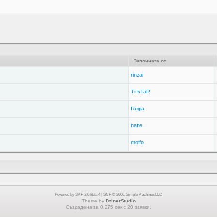
Започната от
rinzai
TrIsTaR
Regia
hafte
moffo
Powered by SMF 2.0 Beta 4
|
SMF © 2006, Simple Machines LLC
Theme by
DzinerStudio
Създадена за 0.275 сек с 20 заявки.