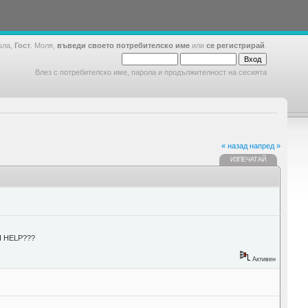
шла,
Гост
. Моля,
въведи своето потребителско име
или
се регистрирай
.
Влез с потребителско име, парола и продължителност на сесията
« назад
напред »
ИЗПЕЧАТАЙ
Я HELP???
Активен