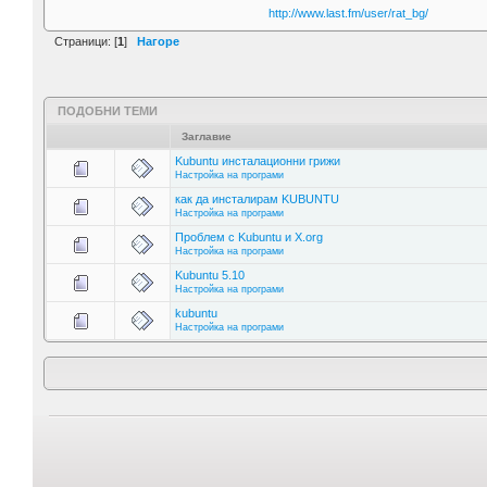
http://www.last.fm/user/rat_bg/
Страници: [
1
]
Нагоре
ПОДОБНИ ТЕМИ
Заглавие
Kubuntu инсталационни грижи
Настройка на програми
как да инсталирам KUBUNTU
Настройка на програми
Проблем с Kubuntu и X.org
Настройка на програми
Kubuntu 5.10
Настройка на програми
kubuntu
Настройка на програми