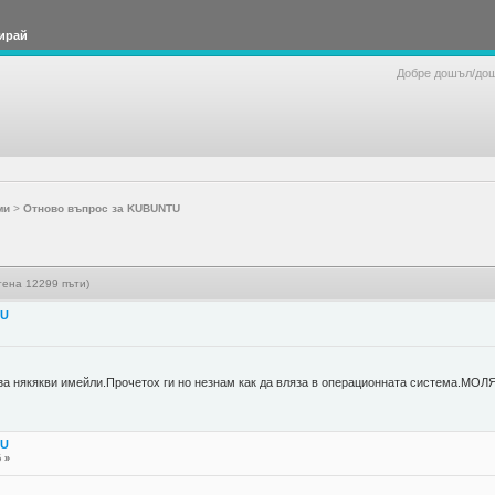
ирай
Добре дошъл/до
ми
>
Отново въпрос за KUBUNTU
ена 12299 пъти)
TU
а някякви имейли.Прочетох ги но незнам как да вляза в операционната система.МОЛ
TU
5 »