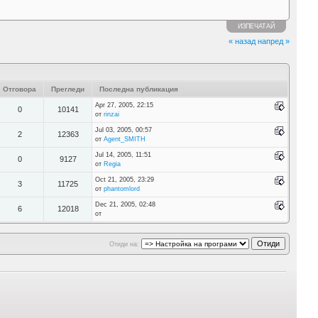
ИЗПЕЧАТАЙ
« назад
напред »
Отговора
Прегледи
Последна публикация
Apr 27, 2005, 22:15
0
10141
от
rinzai
Jul 03, 2005, 00:57
2
12363
от
Agent_SMITH
Jul 14, 2005, 11:51
0
9127
от
Regia
Oct 21, 2005, 23:29
3
11725
от
phantomlord
Dec 21, 2005, 02:48
6
12018
от
Отиди на: