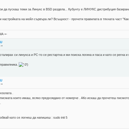
ри да пускаш теми за Линукс в BSD раздела... Кубунту е ЛИНУКС дистрибуция базирана
 настройката на мейл сървъра ли? Всъщност - прочети правилата в тяхната част "Как 
А =-
TU
6 »
сталирах си линукса и PC-то се рестартна и ми поиска логина и паса и като се регна 
 правилника.
)
TU
8 »
нзолата .
с писмата които имаш, всяко предхождано от номерче . АКо искаш да прочетеш писмот
.
вай като се логнеш да напишеш : sudo init 5