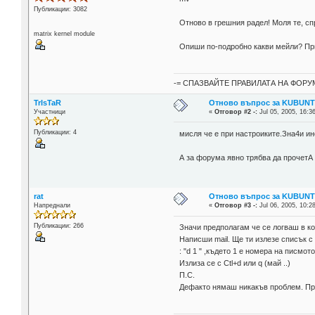
Публикации: 3082
Отново в грешния радел! Моля те, сп
matrix kernel module
Опиши по-подробно какви мейли? При
-= СПАЗВАЙТЕ ПРАВИЛАТА НА ФОРУМ
TrIsTaR
Отново въпрос за KUBUN
Участници
«
Отговор #2 -:
Jul 05, 2005, 16:3
Публикации: 4
мисля че е при настроиките.Зна4и ин
А за форума явно трябва да прочетА
rat
Отново въпрос за KUBUN
Напреднали
«
Отговор #3 -:
Jul 06, 2005, 10:2
Публикации: 266
Значи предполагам че се логваш в ко
Написши mail. Ще ти излезе списък 
: "d 1 " ,където 1 е номера на писмото
Излиза се с Ctl+d или q (май ..)
П.С.
Дефакто нямаш никакъв проблем. Проб