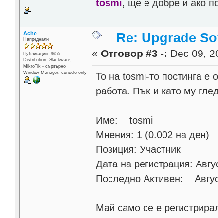
tosmi
, ще е добре и ако п
Acho
Re: Upgrade Sof
Напреднали
«
Отговор #3 -:
Dec 09, 20
Публикации: 9655
Distribution: Slackware,
MikroTik - сървърно
Window Manager: console only
То на tosmi-то постинга е 
работа. Пък и като му гл
Име: tosmi
Мнения: 1 (0.002 на ден)
Позиция: Участник
Дата на регистрация: Aвгус
Последно Активен: Август
Май само се е регистрирал