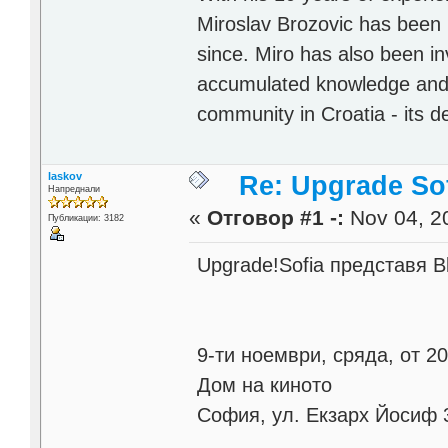
Miroslav Brozovic has been u
since. Miro has also been i
accumulated knowledge and e
community in Croatia - its 
laskov
Re: Upgrade Sof
Напреднали
«
Отговор #1 -:
Nov 04, 20
Публикации: 3182
Upgrade!Sofia представя 
9-ти ноември, сряда, от 20
Дом на киното
София, ул. Екзарх Йосиф 