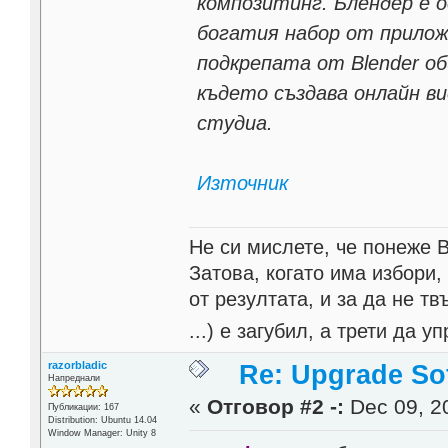
композитинг. Блендер е 
богатия набор от прилож
подкрепата от Blender о
където създава онлайн ви
студиа.
Източник
Не си мислете, че понеже 
Затова, когато има избори,
от резултата, и за да не тв
...) е загубил, а трети да
razorbladic
Re: Upgrade Sof
Напреднали
«
Отговор #2 -:
Dec 09, 20
Публикации: 167
Distribution: Ubuntu 14.04
Window Manager: Unity 8