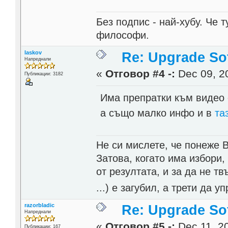
Без подпис - най-хубу. Че 
философи.
laskov
Re: Upgrade Sof
Напреднали
«
Отговор #4 -:
Dec 09, 20
Публикации: 3182
Има препратки към видео 
а също малко инфо и в
та
Не си мислете, че понеже 
Затова, когато има избори,
от резултата, и за да не тв
...) е загубил, а трети да
razorbladic
Re: Upgrade Sof
Напреднали
«
Отговор #5 -:
Dec 11, 20
Публикации: 167