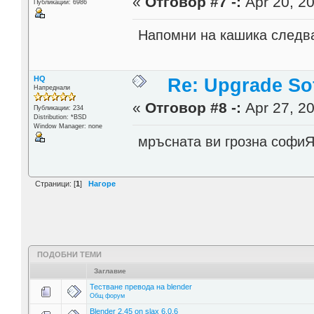
«
Отговор #7 -:
Apr 20, 20
Публикации: 6986
Напомни на кашика следва
HQ
Re: Upgrade Sof
Напреднали
«
Отговор #8 -:
Apr 27, 20
Публикации: 234
Distribution: *BSD
Window Manager: none
мръсната ви грозна софиЯ
Страници: [
1
]
Нагоре
ПОДОБНИ ТЕМИ
Заглавие
Тестване превода на blender
Общ форум
Blender 2.45 on slax 6.0.6