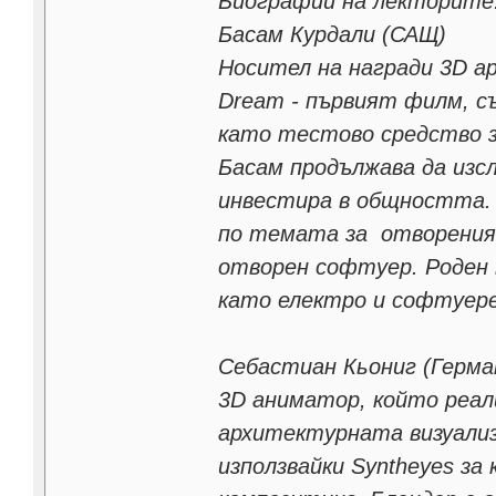
Биографии на лекторите
Басам Курдали (САЩ)
Носител на награди 3D а
Dream - първият филм, съ
като тестовo средство з
Басам продължава да изс
инвестира в общността. Т
по темата за отворения 
отворен софтуер. Роден 
като електро и софтуер
Себастиан Кьониг (Герма
3D аниматор, който реали
архитектурната визуализ
използвайки Syntheyes за 