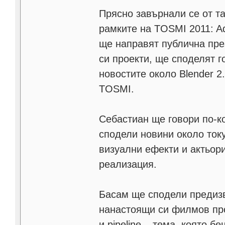
Прясно завърнали се от т
рамките на TOSMI 2011: A
ще направят публична пре
си проекти, ще споделят 
новостите около Blender 2
TOSMI.
Себастиан ще говори по-ко
сподели новини около ток
визуални ефекти и актьори
реализация.
Басам ще сподели предизв
нанастоящи си филмов про
и pipeline – тема, която б