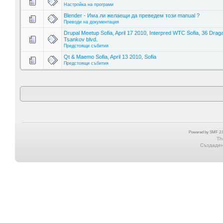
Настройка на програми
Blender - Има ли желаещи да преведем този manual ?
Преводи на документация
Drupal Meetup Sofia, April 17 2010, Interpred WTC Sofia, 36 Drag
Tsankov blvd.
Предстоящи събития
Qt & Maemo Sofia, April 13 2010, Sofia
Предстоящи събития
Powered by SMF 2.0
Th
Създадена