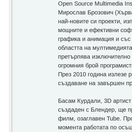
Open Source Multimedia In
Мирослав Брозович (Хърва
най-новите си проекти, и
мощните и ефективни соф
графика и анимация и със 
областта на мултимедията
претърпява изключително 
огромния брой програмисти
През 2010 година излезе 
създаване на завършен пр
Басам Курдали, 3D артист
създаден с Блендер, ще п
филм, озаглавен Tube. Про
момента работата по осъщ