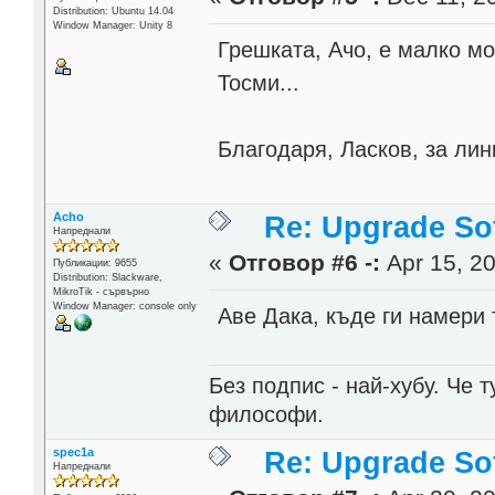
Distribution: Ubuntu 14.04
Window Manager: Unity 8
Грешката, Ачо, е малко м
Тосми...
Благодаря, Ласков, за лин
Acho
Re: Upgrade Sof
Напреднали
«
Отговор #6 -:
Apr 15, 20
Публикации: 9655
Distribution: Slackware,
MikroTik - сървърно
Window Manager: console only
Аве Дака, къде ги намери
Без подпис - най-хубу. Че 
философи.
spec1a
Re: Upgrade Sof
Напреднали