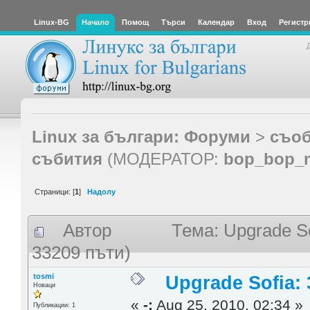
Linux-BG
Начало
Помощ
Търси
Календар
Вход
Регистр
Linux за българи: Форуми
>
съоб
събития
(МОДЕРАТОР:
bop_bop_
Страници: [
1
]
Надолу
Автор
Тема: Upgrade So
33209 пъти)
tosmi
Upgrade Sofia: 
Новаци
«
-:
Aug 25, 2010, 02:34 »
Публикации: 1