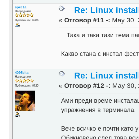
spec1a
Re: Linux instal
Напреднали
«
Отговор #11 -:
May 30, 
Публикации: 6986
Така и така тази тема па
Какво стана с инстал фес
4096bits
Re: Linux instal
Напреднали
«
Отговор #12 -:
May 30, 
Публикации: 9725
Ами преди време инсталац
упражнения в терминала.
Вече всичко е почти като у
Обикновено след това вси