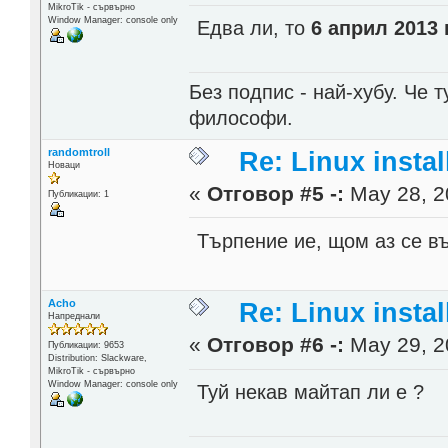
MikroTik - сървърно
Window Manager: console only
Едва ли, то
6 април 2013 г
Без подпис - най-хубу. Че 
философи.
randomtroll
Re: Linux instal
Новаци
«
Отговор #5 -:
May 28, 2
Публикации: 1
Търпение ие, щом аз се въ
Acho
Re: Linux instal
Напреднали
«
Отговор #6 -:
May 29, 2
Публикации: 9653
Distribution: Slackware,
MikroTik - сървърно
Window Manager: console only
Туй некав майтап ли е ?