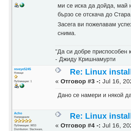
ми се иска да дойда, май
бързо се отскача до Стара
Засега ви пожелавам успе
снима.
"Да си добре приспособен 
- Джиду Кришнамурти
reveye5245
Re: Linux instal
Новаци
«
Отговор #3 -:
Jul 16, 20
Публикации: 1
Дано се намери и някой д
Acho
Re: Linux instal
Напреднали
«
Отговор #4 -:
Jul 16, 20
Публикации: 9653
Distribution: Slackware,