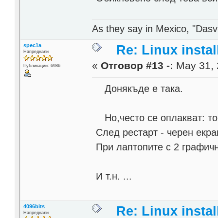
As they say in Mexico, "Dasvi
spec1a
Re: Linux instal
Напреднали
«
Отговор #13 -:
May 31, 
Публикации: 6986
Донякъде е така.
Но,често се оплакват: тов
След рестарт - черен екран
При лаптопите с 2 графичн
И т.н. ...
4096bits
Re: Linux instal
Напреднали