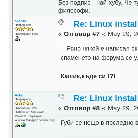
Без подпис - най-хубу. Че 
философи.
spec1a
Re: Linux instal
Напреднали
«
Отговор #7 -:
May 29, 2
Публикации: 6986
Явно някой е написал скр
спаменето на форума се у
Кашик,къде си !?!
Acho
Re: Linux instal
Напреднали
«
Отговор #8 -:
May 29, 2
Публикации: 9653
Distribution: Slackware,
MikroTik - сървърно
Window Manager: console only
Губи се нещо в последно 