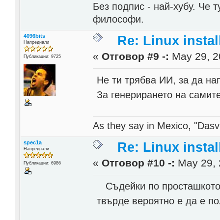
Без подпис - най-хубу. Че 
философи.
4096bits
Re: Linux instal
Напреднали
«
Отговор #9 -:
May 29, 2
Публикации: 9725
Не ти трябва ИИ, за да на
За генерирането на самите
As they say in Mexico, "Dasvi
spec1a
Re: Linux instal
Напреднали
«
Отговор #10 -:
May 29, 
Публикации: 6986
Съдейки по просташкото 
твърде вероятно е да е п