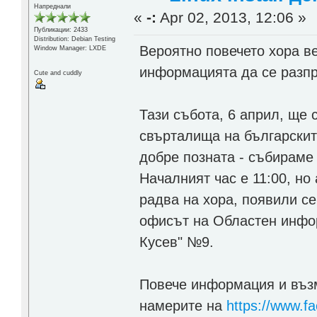
Напреднали
«
-:
Apr 02, 2013, 12:06 »
Публикации: 2433
Distribution: Debian Testing
Вероятно повечето хора ве
Window Manager: LXDE
информацията да се разпр
Cute and cuddly
Тази събота, 6 април, ще с
свърталища на българските
добре позната - събираме
Началният час е 11:00, но
радва на хора, появили се
офисът на Областен инфо
Кусев" №9.
Повече информация и възм
намерите на
https://www.f