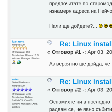
предпочитате по-старомод
изнамеря адреса на Нейчо
Нали ще дойдете?...
ivanatora
Re: Linux instal
Напреднали
«
Отговор #1 -:
Apr 03, 20
Публикации: 658
Distribution: Ubuntu 10.04
Window Manager: Fluxbox
Аз вероятно ще дойда, че 
neter
Re: Linux instal
Global Moderator
Напреднали
«
Отговор #2 -:
Apr 03, 20
Публикации: 3408
Distribution: Debian,
Оспамихте ни в последно 
SailfishOS, CentOS
Window Manager: LXDE,
Lipstick
радвам се, че явно събити