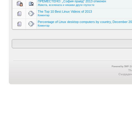
ПРЕМЕСТЕНО: „София прайд” 2013 отменен
Живота, вселената и някакви други глупости
The Top 10 Best Linux Videos of 2013
Коментар
Percentage of Linux desktop computers by country, December 2
Коментар
Powered by SMF 2.0
Th
Създадена