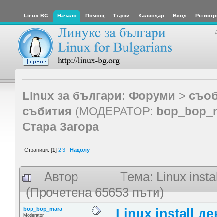
Linux-BG
Начало
Помощ
Търси
Календар
Вход
Регистр
Linux за българи: Форуми
>
съоб
събития
(МОДЕРАТОР:
bop_bop_
Стара Загора
Страници: [
1
]
2
3
Надолу
Автор
Тема: Linux insta
(Прочетена 65653 пъти)
bop_bop_mara
Linux install де
Moderator