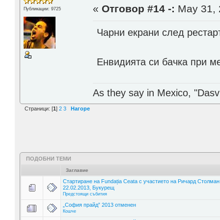
«
Отговор #14 -:
May 31, 
Публикации: 9725
Чарни екрани след рестар
Енвидията си бачка при м
As they say in Mexico, "Dasvi
Страници: [
1
]
2
3
Нагоре
ПОДОБНИ ТЕМИ
Заглавие
Стартиране на Fundația Ceata с участието на Ричард Столман
22.02.2013, Букурещ
Предстоящи събития
„София прайд” 2013 отменен
Кошче