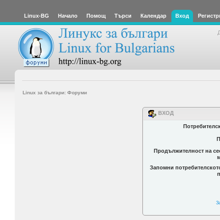
Linux-BG
Начало
Помощ
Търси
Календар
Вход
Регистр
Linux за българи: Форуми
ВХОД
Потребителс
П
Продължителност на се
Запомни потребителскот
З