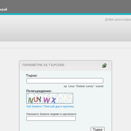
ирай
Добре дошъл/до
ПАРАМЕТРИ ЗА ТЪРСЕНЕ
Търси:
пр.
Linux "Debian Lenny" -sound
Потвърждение:
Чуй буквите
/
Поискай друга картинка
Напишете буквите видими в картинката: