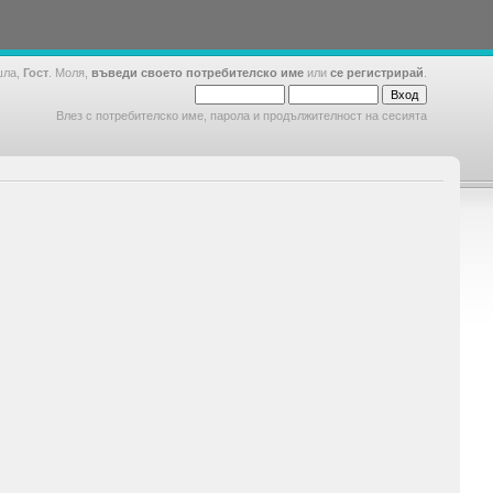
шла,
Гост
. Моля,
въведи своето потребителско име
или
се регистрирай
.
Влез с потребителско име, парола и продължителност на сесията