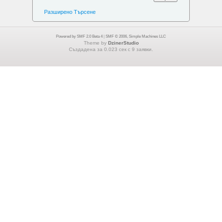
Разширено Търсене
Powered by SMF 2.0 Beta 4
|
SMF © 2006, Simple Machines LLC
Theme by
DzinerStudio
Създадена за 0.023 сек с 9 заявки.