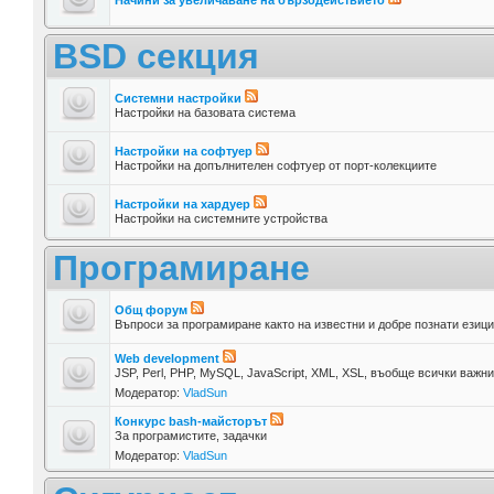
BSD секция
Системни настройки
Настройки на базовата система
Настройки на софтуер
Настройки на допълнителен софтуер от порт-колекциите
Настройки на хардуер
Настройки на системните устройства
Програмиране
Общ форум
Въпроси за програмиране както на известни и добре познати езици,
Web development
JSP, Perl, PHP, MySQL, JavaScript, XML, XSL, въобще всички важн
Модератор:
VladSun
Конкурс bash-майсторът
За програмистите, задачки
Модератор:
VladSun