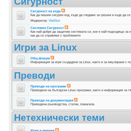
Сигурност
Сигурност на кода
Как да пишем сигурен код, къде да гледаме за грешки и къде да с
Модератор:
VladSun
Системна Сигурност
Как най-добре да защитим системата си, кое е най-подходящо за н
как да се справяме с проблемите
Игри за Linux
Общ форум
Информация за игри създадени за Linux, както и за емулирани с п
Преводи
Преводи на програми
Преведени на български Linux-програми, както и информация за т
Преводи на документация
Преведени ръководства, статии, помагала.
Нетехнически теми
Идеи и мнения