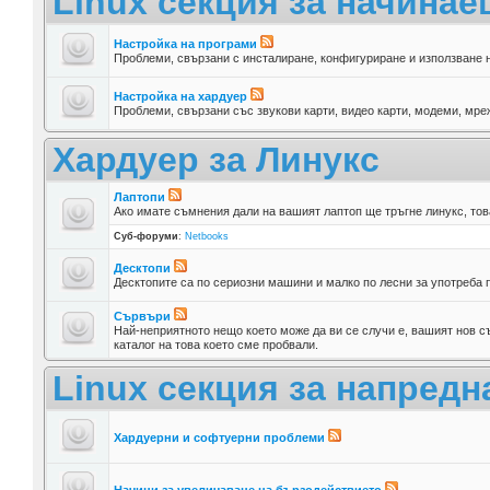
Linux секция за начина
Настройка на програми
Проблеми, свързани с инсталиране, конфигуриране и използване 
Настройка на хардуер
Проблеми, свързани със звукови карти, видео карти, модеми, мреж
Хардуер за Линукс
Лаптопи
Ако имате съмнения дали на вашият лаптоп ще тръгне линукс, тов
Суб-форуми
:
Netbooks
Десктопи
Десктопите са по сериозни машини и малко по лесни за употреба п
Сървъри
Най-неприятното нещо което може да ви се случи е, вашият нов съ
каталог на това което сме пробвали.
Linux секция за напредн
Хардуерни и софтуерни проблеми
Начини за увеличаване на бързодействието