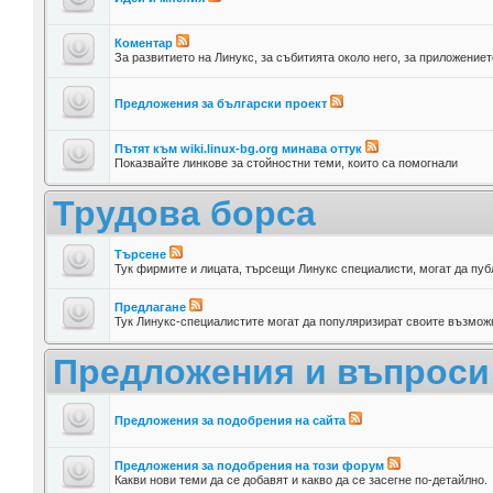
Коментар
За развитието на Линукс, за събитията около него, за приложениет
Предложения за български проект
Пътят към wiki.linux-bg.org минава оттук
Показвайте линкове за стойностни теми, които са помогнали
Трудова борса
Търсене
Тук фирмите и лицата, търсещи Линукс специалисти, могат да пуб
Предлагане
Тук Линукс-специалистите могат да популяризират своите възможн
Предложения и въпроси
Предложения за подобрения на сайта
Предложения за подобрения на този форум
Какви нови теми да се добавят и какво да се засегне по-детайлно.