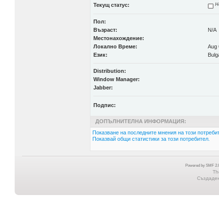
Текущ статус:
Н
Пол:
Възраст:
N/A
Местонахождение:
Локално Време:
Aug 
Език:
Bulg
Distribution:
Window Manager:
Jabber:
Подпис:
ДОПЪЛНИТЕЛНА ИНФОРМАЦИЯ:
Показване на последните мнения на този потребит
Показвай общи статистики за този потребител.
Powered by SMF 2.0
Th
Създадена