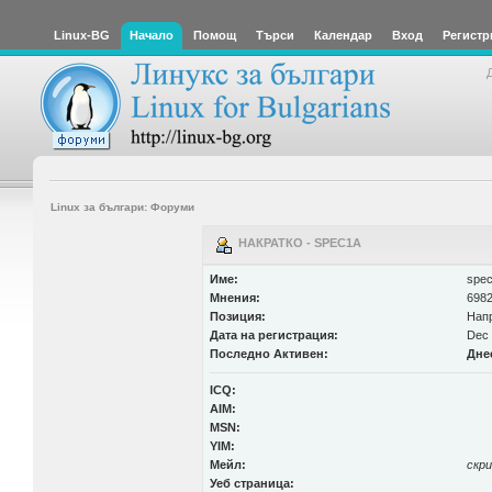
Linux-BG
Начало
Помощ
Търси
Календар
Вход
Регистр
Linux за българи: Форуми
НАКРАТКО - SPEC1A
Име:
spe
Мнения:
6982
Позиция:
Нап
Дата на регистрация:
Dec 
Последно Активен:
Дне
ICQ:
AIM:
MSN:
YIM:
Мейл:
скр
Уеб страница: