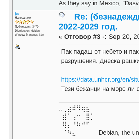
As they say in Mexico, "Dasvi
jet
Re: (безнадежд
Напреднали
2022-2029 год.
Публикации: 3470
Distribution: debian
«
Отговор #3 -:
Sep 20, 20
Window Manager: kde
Пак падаш от небето и па
разрушения. Днеска рашки
https://data.unhcr.org/en/sit
Тези бежанци на море ли 
..⢀⣴⠾⠻⢶⣦⠀
⣾⠁⢠⠒⠀⣿⡁
⢿⡄⠘⠷⠚⠋
⠈⠳⣄⠀⠀⠀⠀ Debian, the unive