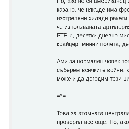
Но, ако не си американец 
казано, че някъде има фро
изстреляни хиляди ракети,
че използваната артилери
БТР-и, десетки дневно ми
крайцер, минни полета, де
Ами за нормален човек то
съберем всичките войни, 
може и да догодим тези ц
=*=
Това за атомната централ
проверил все още. Но, ак