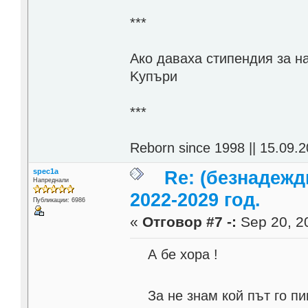
***
Aко даваха стипендия за н
Kупъри
***
Reborn since 1998 || 15.09.2
spec1a
Re: (безнадежд
Напреднали
2022-2029 год.
Публикации: 6986
«
Отговор #7 -:
Sep 20, 20
А бе хора !
За не знам кой път го пи