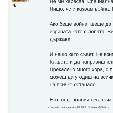
Не ми харесва. Специална
Нищо, че и казвам война. 
Ако беше война, щеше да
изрината като с лопата. В
държава.
И нещо като съвет. Не вз
Каквото и да направиш ил
Прекалено много хора, с 
можеш да угодиш на всички
на всичко останало.
Ето, недоволния сега съм 
«
Последна редакция: Sep 20, 2022, 01:45 от 4096bits
»