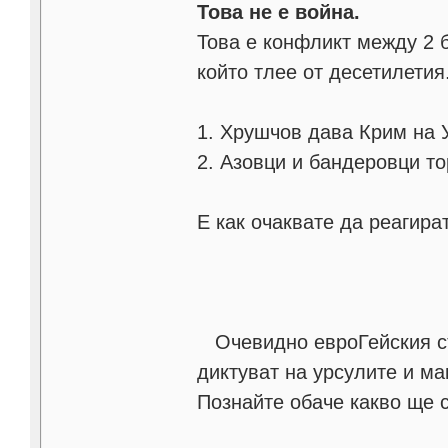
Това не е война.
Това е конфликт между 2 
който тлее от десетилетия
1. Хрушчов дава Крим на У
2. Азовци и бандеровци т
Е как oчаквате да реагира
Очевидно евроГейския съ
диктуват на урсулите и ма
Познайте обаче какво ще се