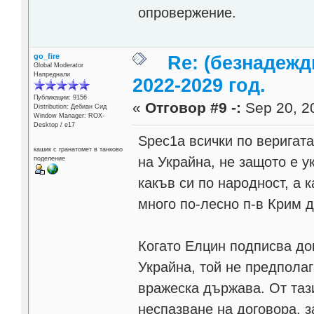
опровержение.
go_fire
Re: (безнадежд
Global Moderator
Напреднали
2022-2029 год.
Публикации: 9156
«
Отговор #9 -:
Sep 20, 20
Distribution: Дебиан Сид
Window Manager: ROX-
Desktop / е17
Spec1a всички по веригат
кашик с гранатомет в танково
на Украйна, не защото е у
поделение
какъв си по народност, а к
много по-лесно п-в Крим д
Когато Елцин подписва до
Украйна, той не предполаг
вражеска държава. От тази
неспазване на договора, з