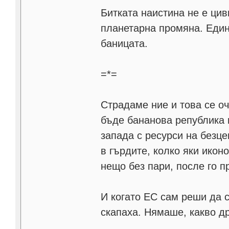
Битката наистина не е ци
планетарна промяна. Един
баницата.
=*=
Страдаме ние и това се о
бъде бананова република 
запада с ресурси на безце
в гърдите, колко яки икон
нещо без пари, после го 
И когато ЕС сам реши да с
скапаха. Нямаше, какво др