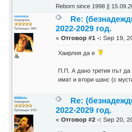
Reborn since 1998 || 15.09.2
remotexx
Re: (безнадежд
Напреднали
2022-2029 год.
Публикации: 5883
«
Отговор #1 -:
Sep 19, 20
Хаирлия да е
П.П. А дано третия път да
имат и втори шанс (с муст
4096bits
Re: (безнадежд
Напреднали
2022-2029 год.
Публикации: 9725
«
Отговор #2 -:
Sep 20, 20