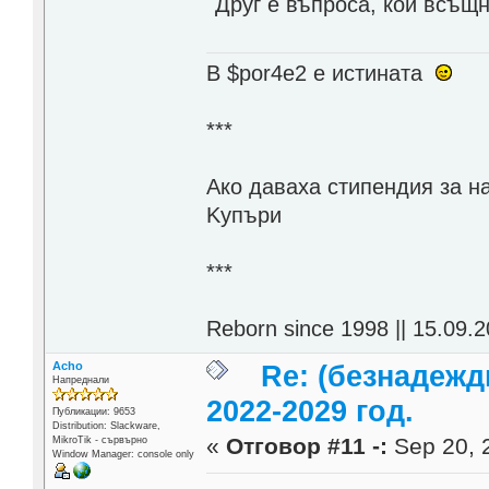
Друг е въпроса, кой всъщн
В $por4e2 e истината
***
Aко даваха стипендия за н
Kупъри
***
Reborn since 1998 || 15.09.2
Acho
Re: (безнадежд
Напреднали
2022-2029 год.
Публикации: 9653
Distribution: Slackware,
«
Отговор #11 -:
Sep 20, 2
MikroTik - сървърно
Window Manager: console only