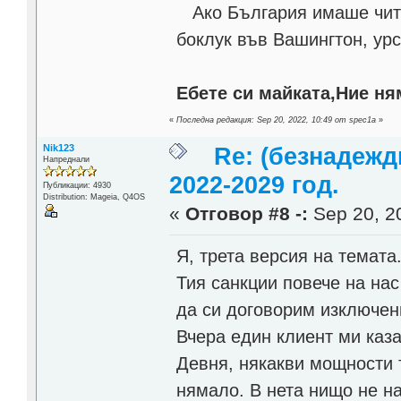
Ако България имаше чита
боклук във Вашингтон, урс
Ебете си майката,Ние ня
«
Последна редакция: Sep 20, 2022, 10:49 от spec1a
»
Nik123
Re: (безнадежд
Напреднали
2022-2029 год.
Публикации: 4930
Distribution: Mageia, Q4OS
«
Отговор #8 -:
Sep 20, 20
Я, трета версия на темата.
Тия санкции повече на нас
да си договорим изключения
Вчера един клиент ми каза
Девня, някакви мощности т
нямало. В нета нищо не н