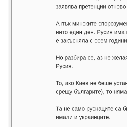
заявява претенции отново
А пък минските спорозумен
нито един ден. Русия има
е закъсняла с осем години
Но разбира се, аз не желая
Русия.
То, ако Киев не беше уста
срещу българите), то няма
Та не само руснаците са б
имали и украинците.