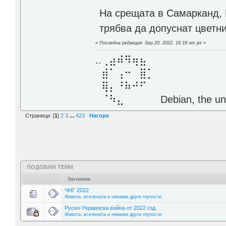
На срещата в Самарканд, 
трябва да допуснат цветн
«
Последна редакция: Sep 20, 2022, 16:18 от jet
»
..⢀⣴⠾⠻⢶⣦⠀
⣾⠁⢠⠒⠀⣿⡁
⢿⡄⠘⠷⠚⠋
⠈⠳⣄⠀⠀⠀⠀ Debian, the unive
Страници: [
1
]
2
3
...
423
Нагоре
ПОДОБНИ ТЕМИ
Заглавие
ЧНГ 2022
Живота, вселената и някакви други глупости
Руско-Украинска война от 2022 год.
Живота, вселената и някакви други глупости