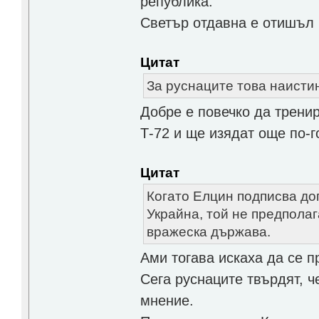
република.
Светър отдавна е отишъл 
Цитат
За руснаците това наисти
Добре е повечко да трени
Т-72 и ще изядат още по-г
Цитат
Когато Елцин подписва до
Украйна, той не предполаг
вражеска държава.
Ами тогава искаха да се п
Сега руснаците твърдят, ч
мнение.