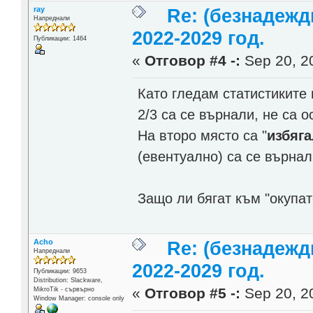
ray
Re: (безнадежд
Напреднали
2022-2029 год.
Публикации: 1464
«
Отговор #4 -:
Sep 20, 20
Като гледам статистиките 
2/3 са се върнали, не са о
На второ място са "
избяг
(евентуално) са се върнал
Защо ли бягат към "окупа
Acho
Re: (безнадежд
Напреднали
2022-2029 год.
Публикации: 9653
Distribution: Slackware,
«
Отговор #5 -:
Sep 20, 20
MikroTik - сървърно
Window Manager: console only