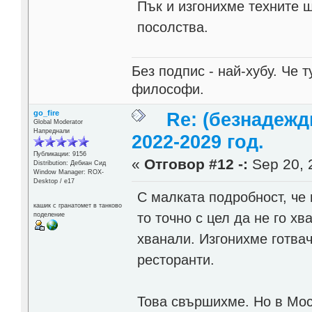
Пък и изгонихме техните ш
посолства.
Без подпис - най-хубу. Че 
философи.
go_fire
Re: (безнадежд
Global Moderator
Напреднали
2022-2029 год.
Публикации: 9156
«
Отговор #12 -:
Sep 20, 
Distribution: Дебиан Сид
Window Manager: ROX-
Desktop / е17
С малката подробност, че 
кашик с гранатомет в танково
то точно с цел да не го х
поделение
хванали. Изгонихме готвач
ресторанти.
Това свършихме. Но в Мос