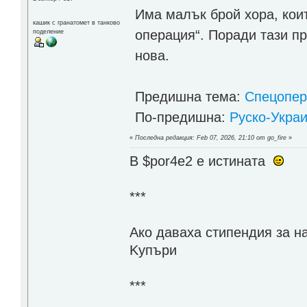
Има малък брой хора, кои
кашик с гранатомет в танково
операция“. Поради тази п
поделение
нова.
Предишна тема:
Спецопер
По-предишна:
Руско-Украи
«
Последна редакция: Feb 07, 2026, 21:10 от go_fire
»
В $por4e2 e истината
***
Aко даваха стипендия за н
Kупъри
***