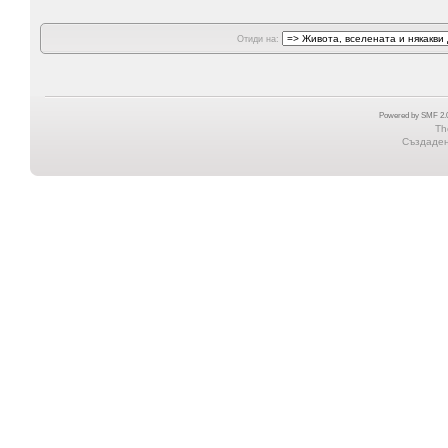
Отиди на:
Powered by SMF 2.0
Th
Създадена