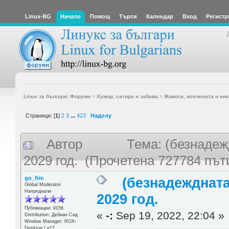
Linux-BG
Начало
Помощ
Търси
Календар
Вход
Регистр
Linux за българи: Форуми
>
Хумор, сатира и забава
>
Живота, вселената и няк
Страници: [
1
]
2
3
...
423
Надолу
Автор
Тема: (безнадеж
2029 год. (Прочетена 727784 път
go_fire
(безнадеждната
Global Moderator
Напреднали
2029 год.
Публикации: 9156
«
-:
Sep 19, 2022, 22:04 »
Distribution: Дебиан Сид
Window Manager: ROX-
Desktop / е17