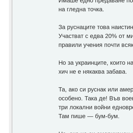
Имаше едно предаване по 
на гледна точка.
За руснаците това наистин
Участват с едва 20% от м
правили учения почти всяк
Но за украинците, които 
хич не е някаква забава.
Та, ако си руснак или аме
особено. Така де! Във вое
три локални войни едновре
Там пише — бум-бум.