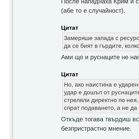
После нападнаха Крим и 
(абе то е случайност).
Цитат
Замеряше запада с ресурс
да се бият в гърдите, колк
Ами що и руснаците не на
Цитат
Но, ако наистина е ударен
удар е дошъл от руснаците,
стреляли директно по нея,
спрат подаването, а не д
Откъде тогава твърдиш вси
безпристрастно мнение.