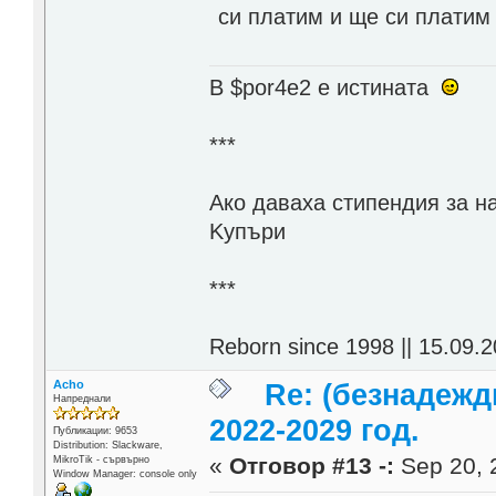
си платим и ще си платим
В $por4e2 e истината
***
Aко даваха стипендия за н
Kупъри
***
Reborn since 1998 || 15.09.2
Acho
Re: (безнадежд
Напреднали
2022-2029 год.
Публикации: 9653
Distribution: Slackware,
«
Отговор #13 -:
Sep 20, 
MikroTik - сървърно
Window Manager: console only