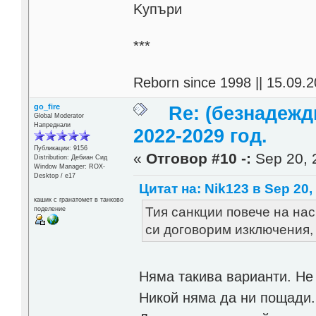
Kупъри
***
Reborn since 1998 || 15.09.2
go_fire
Re: (безнадежд
Global Moderator
Напреднали
2022-2029 год.
Публикации: 9156
«
Отговор #10 -:
Sep 20, 
Distribution: Дебиан Сид
Window Manager: ROX-
Desktop / е17
Цитат на: Nik123 в Sep 20,
кашик с гранатомет в танково
Тия санкции повече на нас
поделение
си договорим изключения, к
Няма такива варианти. Не
Никой няма да ни пощади.