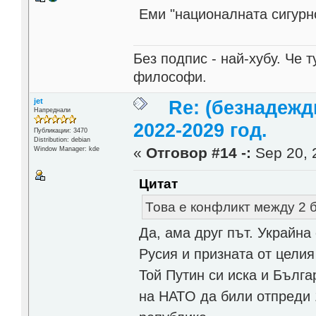
Еми "националната сигурн
Без подпис - най-хубу. Че 
философи.
jet
Re: (безнадежд
Напреднали
2022-2029 год.
Публикации: 3470
Distribution: debian
«
Отговор #14 -:
Sep 20, 
Window Manager: kde
Цитат
Това е конфликт между 2 
Да, ама друг път. Украйна
Русия и призната от целия
Той Путин си иска и Бълг
на НАТO да били отпреди 1