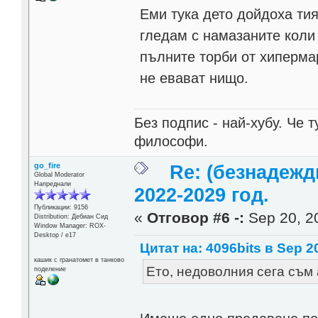
Еми тука дето дойдоха тия
гледам с намазаните коли 
пълните торби от хипермар
не евават нищо.
Без подпис - най-хубу. Че 
философи.
go_fire
Re: (безнадежд
Global Moderator
Напреднали
2022-2029 год.
Публикации: 9156
«
Отговор #6 -:
Sep 20, 20
Distribution: Дебиан Сид
Window Manager: ROX-
Desktop / е17
Цитат на: 4096bits в Sep 20
кашик с гранатомет в танково
Ето, недоволния сега съм 
поделение