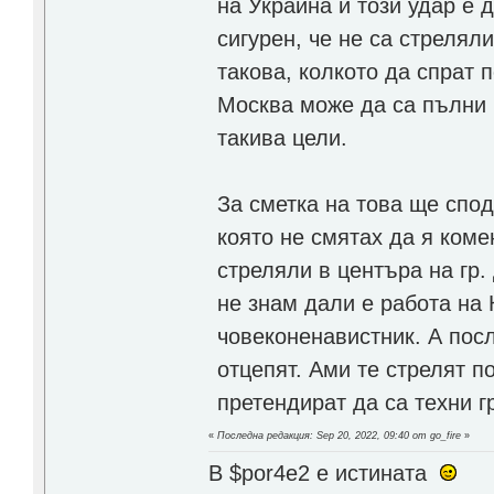
на Украйна и този удар е 
сигурен, че не са стрелял
такова, колкото да спрат 
Москва може да са пълни 
такива цели.
За сметка на това ще спо
която не смятах да я коме
стреляли в центъра на гр
не знам дали е работа на 
човеконенавистник. А пос
отцепят. Ами те стрелят п
претендират да са техни г
«
Последна редакция: Sep 20, 2022, 09:40 от go_fire
»
В $por4e2 e истината