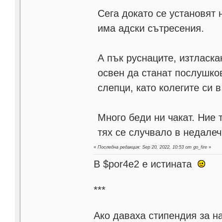
Сега докато се установят 
има адски сътресения.
А пък руснаците, изтласка
освен да станат послушко
слепци, като колегите си 
Много беди ни чакат. Ние 
тях се случвало в недале
«
Последна редакция: Sep 20, 2022, 10:53 от go_fire
»
В $por4e2 e истината
***
Aко даваха стипендия за н