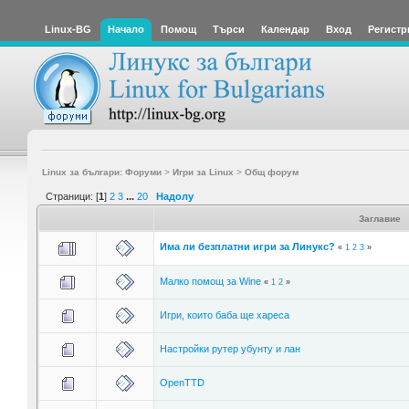
Linux-BG
Начало
Помощ
Търси
Календар
Вход
Регистр
Linux за българи: Форуми
>
Игри за Linux
>
Общ форум
Страници: [
1
]
2
3
...
20
Надолу
Заглавие
Има ли безплатни игри за Линукс?
«
1
2
3
»
Малко помощ за Wine
«
1
2
»
Игри, които баба ще хареса
Настройки рутер убунту и лан
OpenTTD