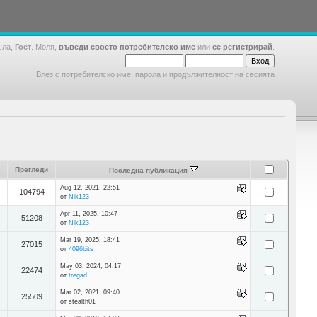
шла,
Гост
. Моля,
въведи своето потребителско име
или
се регистрирай
.
Влез с потребителско име, парола и продължителност на сесията
Прегледи
Последна публикация
Aug 12, 2021, 22:51
104794
от
Nik123
Apr 11, 2025, 10:47
51208
от
Nik123
Mar 19, 2025, 18:41
27015
от
4096bits
May 03, 2024, 04:17
22474
от
tregad
Mar 02, 2021, 09:40
25509
от stealth01