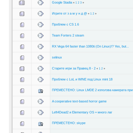
Google Stadia
«
1
2
3
»
Игрите от з а м у н д @
«
1
2
»
Проблем с CS 1.6
Team Forters 2 steam
RX Vega 64 faster than 1080ti (On Linux)!? Yes, but...
selinux
Старите игри за Правец 8 - 2
«
1
2
»
Проблем с LoL и WINE под Linux mint 18
ПРЕМЕСТЕНО: Linux LMDE 2 използва камерата при 
A cooperative text-based horror game
Left4Dead2 и Elementary OS = много лаг
ПРЕМЕСТЕНО: skype