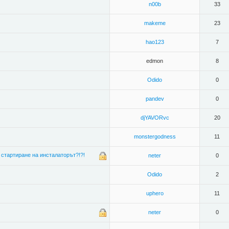
n00b
33
makeme
23
hao123
7
edmon
8
Odido
0
pandev
0
djYAVORvc
20
monstergodness
11
стартиране на инсталаторът?!?!
neter
0
Odido
2
uphero
11
neter
0