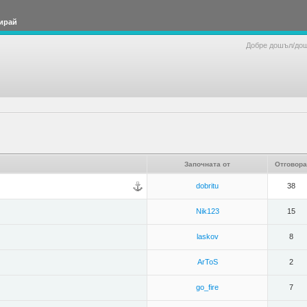
ирай
Добре дошъл/до
Започната от
Отговора
dobritu
38
Nik123
15
laskov
8
ArToS
2
go_fire
7