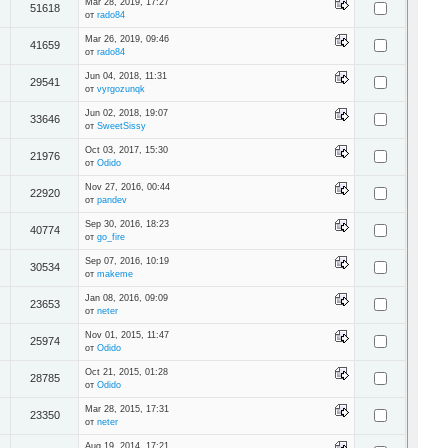
Mar 28, 2019, 17:27
51618
от
rado84
Mar 26, 2019, 09:46
41659
от
rado84
Jun 04, 2018, 11:31
29541
от
vyrgozunqk
Jun 02, 2018, 19:07
33646
от
SweetSissy
Oct 03, 2017, 15:30
21976
от
Odido
Nov 27, 2016, 00:44
22920
от
pandev
Sep 30, 2016, 18:23
40774
от
go_fire
Sep 07, 2016, 10:19
30534
от
makeme
Jan 08, 2016, 09:09
23653
от
neter
Nov 01, 2015, 11:47
25974
от
Odido
Oct 21, 2015, 01:28
28785
от
Odido
Mar 28, 2015, 17:31
23350
от
neter
Aug 19, 2014, 17:21