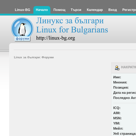
Linux-BG
Начало
Помощ
Търси
Календар
Вход
Регистр
Linux за българи: Форуми
НАКРАТК
Име:
Мнения:
Позиция:
Дата на реги
Последно Ак
ICQ:
AIM:
MSN:
YIM:
Мейл:
Уеб страница