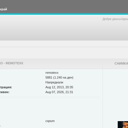
ирай
Добре дошъл/до
О - REMOTEXX
СНИМКА
remotexx
5881 (1.240 на ден)
Напреднали
страция:
Aug 12, 2013, 20:35
тивен:
Aug 07, 2026, 21:31
скрит
: