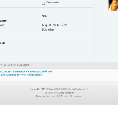
Неактивен
N/A
ение:
ме:
Aug 08, 2026, 17:21
Bulgarian
ger:
ЛНА ИНФОРМАЦИЯ:
оследните мнения на този потребител.
статистики за този потребител.
Powered by SMF 2.0 Beta 4
|
SMF © 2006, Simple Machines LLC
Theme by
DzinerStudio
Създадена за 0.032 сек с 11 заявки.