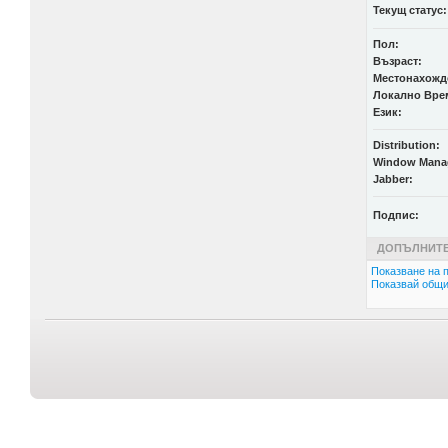
Текущ статус:
Пол:
Възраст:
Местонахожд
Локално Вре
Език:
Distribution:
Window Mana
Jabber:
Подпис:
ДОПЪЛНИТЕ
Показване на п
Показвай общи 