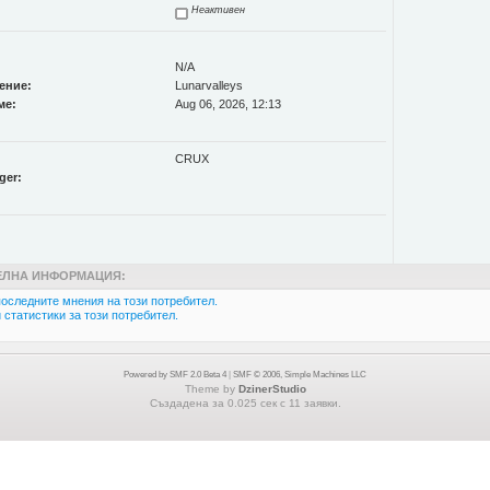
Неактивен
N/A
ение:
Lunarvalleys
ме:
Aug 06, 2026, 12:13
CRUX
ger:
ЛНА ИНФОРМАЦИЯ:
оследните мнения на този потребител.
статистики за този потребител.
Powered by SMF 2.0 Beta 4
|
SMF © 2006, Simple Machines LLC
Theme by
DzinerStudio
Създадена за 0.025 сек с 11 заявки.