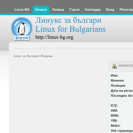
Linux-BG
Начало
Помощ
Търси
Календар
Вход
Регистр
Linux за българи: Форуми
НАКРАТК
Име:
Мнения:
Позиция:
Дата на реги
Последно Ак
ICQ:
AIM:
MSN:
YIM:
Мейл:
Уеб страница