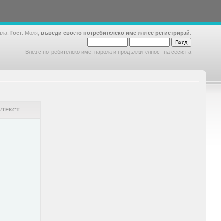
шла,
Гост
. Моля,
въведи своето потребителско име
или
се регистрирай
.
Влез с потребителско име, парола и продължителност на сесията
/ТЕКСТ