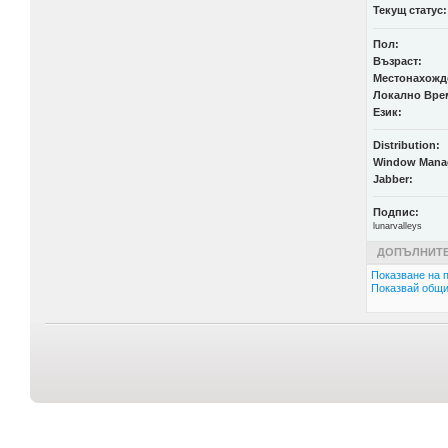
Текущ статус:
Пол:
Възраст:
Местонахожд
Локално Вре
Език:
Distribution:
Window Mana
Jabber:
Подпис:
lunarvalleys
ДОПЪЛНИТЕ
Показване на п
Показвай общи 