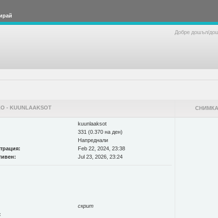
ирай
Добре дошъл/до
О - KUUNLAAKSOT
СНИМКА
kuunlaaksot
331 (0.370 на ден)
Напреднали
страция:
Feb 22, 2024, 23:38
тивен:
Jul 23, 2026, 23:24
скрит
: