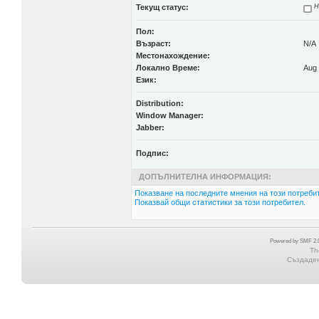
Текущ статус:
Н
Пол:
Възраст:
N/A
Местонахождение:
Локално Време:
Aug 
Език:
Distribution:
Window Manager:
Jabber:
Подпис:
ДОПЪЛНИТЕЛНА ИНФОРМАЦИЯ:
Показване на последните мнения на този потребит
Показвай общи статистики за този потребител.
Powered by SMF 2.0
Th
Създадена