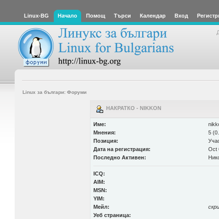
Linux-BG
Начало
Помощ
Търси
Календар
Вход
Регистр
Linux за българи: Форуми
НАКРАТКО - NIKKON
Име:
nikk
Мнения:
5 (0
Позиция:
Уча
Дата на регистрация:
Oct 
Последно Активен:
Ник
ICQ:
AIM:
MSN:
YIM:
Мейл:
скр
Уеб страница: