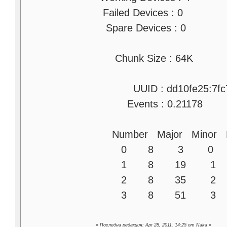
Failed Devices : 0
Spare Devices : 0
Chunk Size : 64K
UUID : dd10fe25:7fc77
Events : 0.21178
Number Major Minor Ra
0 8 3 0 active 
1 8 19 1 active 
2 8 35 2 active 
3 8 51 3 active 
«
Последна редакция: Apr 28, 2011, 14:25 от Naka
»