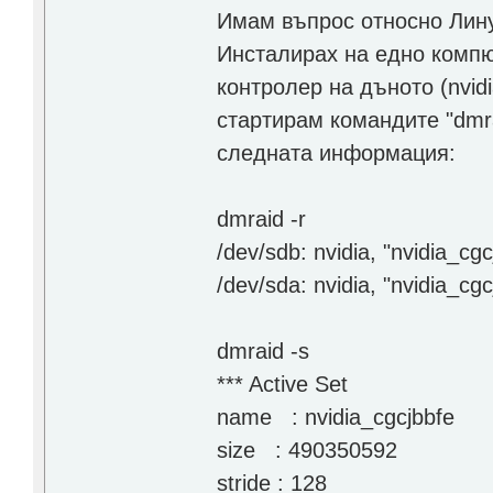
Имам въпрос относно Линук
Инсталирах на едно компю
контролер на дъното (nvid
стартирам командите "dmra
следната информация:
dmraid -r
/dev/sdb: nvidia, "nvidia_cg
/dev/sda: nvidia, "nvidia_cg
dmraid -s
*** Active Set
name : nvidia_cgcjbbfe
size : 490350592
stride : 128