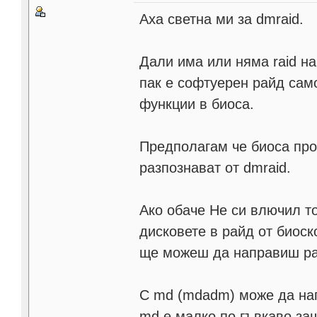
Аха светна ми за dmraid.
Дали има или няма raid на
пак е софтуерен райд сам
функции в биоса.
Предполагам че биоса про
разпознават от dmraid.
Ако обаче Не си влючил т
дисковете в райд от биоск
ще можеш да направиш ра
С md (mdadm) може да нап
md е малко по гъвкаво за