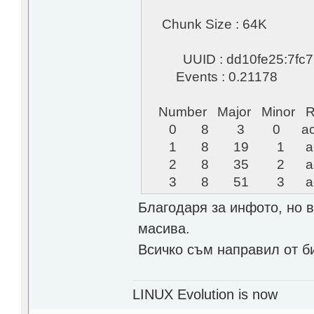
Chunk Size : 64K
UUID : dd10fe25:7fc77
Events : 0.21178
Number Major Minor Rai
0 8 3 0 active s
1 8 19 1 active 
2 8 35 2 active s
3 8 51 3 active 
Благодаря за инфото, но 
масива.
Всичко съм направил от би
LINUX Evolution is now