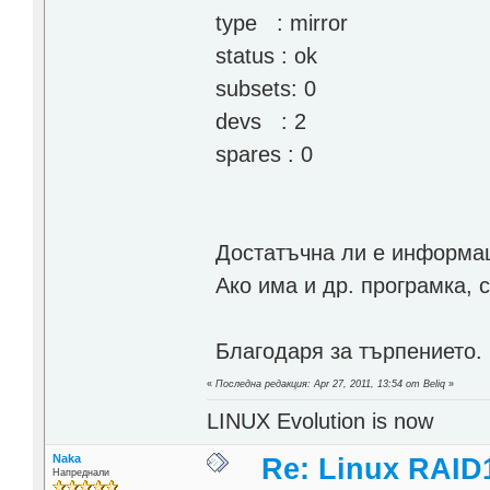
type : mirror
status : ok
subsets: 0
devs : 2
spares : 0
Достатъчна ли е информац
Ако има и др. програмка, 
Благодаря за търпението.
«
Последна редакция: Apr 27, 2011, 13:54 от Beliq
»
LINUX Evolution is now
Naka
Re: Linux RAID1
Напреднали