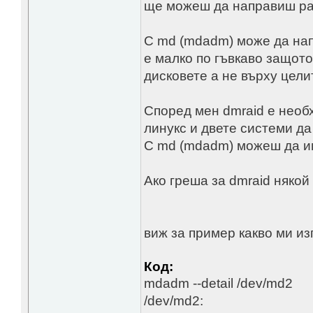
ще можеш да направиш ра
С md (mdadm) може да нап
е малко по гъвкаво защот
дисковете а не върху цел
Според мен dmraid е необ
линукс и двете системи да
С md (mdadm) можеш да и
Ако греша за dmraid някой
виж за пример какво ми из
Код:
mdadm --detail /dev/md2
/dev/md2: