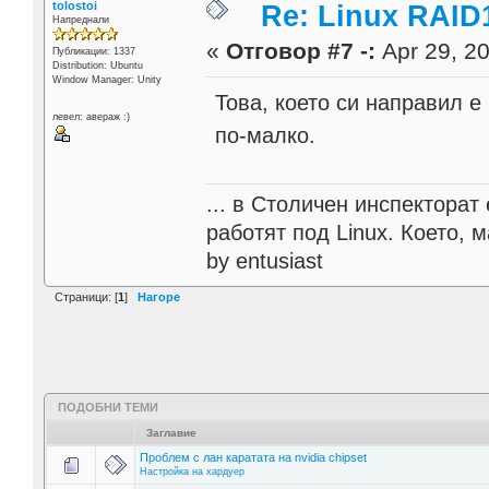
tolostoi
Re: Linux RAID1
Напреднали
«
Отговор #7 -:
Apr 29, 20
Публикации: 1337
Distribution: Ubuntu
Window Manager: Unity
Това, което си направил 
левел: авераж :)
по-малко.
... в Столичен инспектора
работят под Linux. Което, 
by entusiast
Страници: [
1
]
Нагоре
ПОДОБНИ ТЕМИ
Заглавие
Проблем с лан каратата на nvidia chipset
Настройка на хардуер