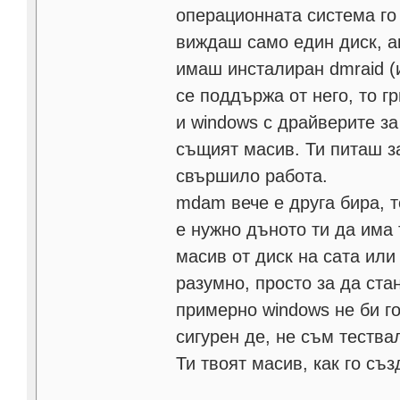
операционната система го 
виждаш само един диск, ак
имаш инсталиран dmraid (
се поддържа от него, то 
и windows с драйверите з
същият масив. Ти питаш за
свършило работа.
mdam вече е друга бира, 
е нужно дъното ти да има
масив от диск на сата или 
разумно, просто за да ста
примерно windows не би го
сигурен де, не съм теств
Ти твоят масив, как го съ