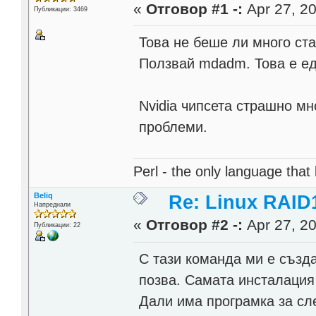
«
Отговор #1 -:
Apr 27, 20
Публикации: 3469
Това не беше ли много стар
Ползвай mdadm. Това е ед
Nvidia чипсета страшно мн
проблеми.
Perl - the only language that
Beliq
Re: Linux RAID1
Напреднали
«
Отговор #2 -:
Apr 27, 20
Публикации: 22
С тази команда ми е създ
позва. Самата инсталация 
Дали има програмка за сле