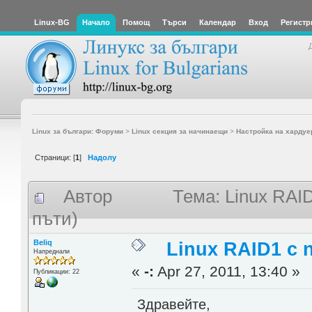
Linux-BG
Начало
Помощ
Търси
Календар
Вход
Регистр
Linux за българи: Форуми
>
Linux секция за начинаещи
>
Настройка на хардуе
Страници: [
1
]
Надолу
Автор
Тема: Linux RAID
пъти)
Beliq
Linux RAID1 с n
Напреднали
«
-:
Apr 27, 2011, 13:40 »
Публикации: 22
Здравейте,