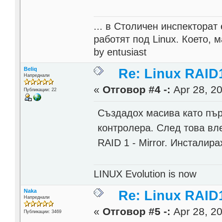
... в Столичен инспектора
работят под Linux. Което, 
by entusiast
Beliq
Re: Linux RAID1
Напреднали
«
Отговор #4 -:
Apr 28, 20
Публикации: 22
Създадох масива като пър
контролера. След това вл
RAID 1 - Mirror. Инсталира
LINUX Evolution is now
Naka
Re: Linux RAID1
Напреднали
«
Отговор #5 -:
Apr 28, 20
Публикации: 3469