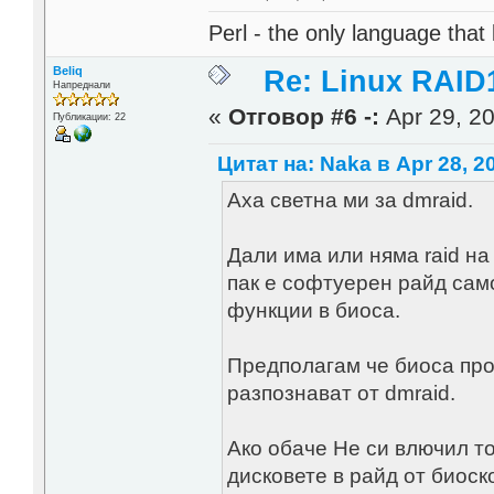
Perl - the only language that
Beliq
Re: Linux RAID1
Напреднали
«
Отговор #6 -:
Apr 29, 20
Публикации: 22
Цитат на: Naka в Apr 28, 2
Аха светна ми за dmraid.
Дали има или няма raid на
пак е софтуерен райд сам
функции в биоса.
Предполагам че биоса про
разпознават от dmraid.
Ако обаче Не си влючил т
дисковете в райд от биоск