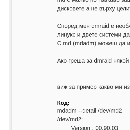
дисковете а не върху цел
Според мен dmraid е необ
линукс и двете системи да
С md (mdadm) можеш да и
Ако греша за dmraid някой
виж за пример какво ми из
Код:
mdadm --detail /dev/md2
/dev/md2:
Version : 00.90.03