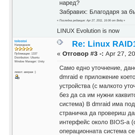
наред?
Забравих: Благодаря за бъ
«
Последна редакция: Apr 27, 2011, 16:06 от Beliq
»
LINUX Evolution is now
tolostoi
Re: Linux RAID1
Напреднали
«
Отговор #3 -:
Apr 27, 20
Публикации: 1337
Distribution: Ubuntu
Window Manager: Unity
Само едно уточнение, дан
левел: авераж :)
dmraid е приложение коет
устройства (с малкото уто
без да са им нужни какви
система) В dmraid има по
страничка да провериш дал
интерфейс около BIOS-a (
операционната система се 